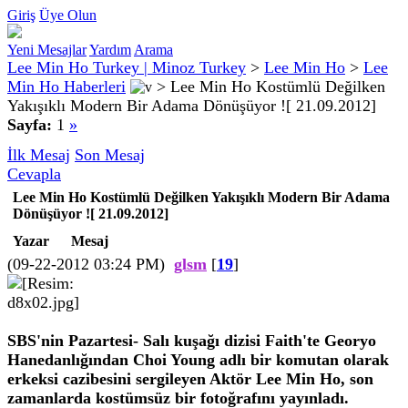
Giriş
Üye Olun
Yeni Mesajlar
Yardım
Arama
Lee Min Ho Turkey | Minoz Turkey
>
Lee Min Ho
>
Lee
Min Ho Haberleri
>
Lee Min Ho Kostümlü Değilken
Yakışıklı Modern Bir Adama Dönüşüyor ![ 21.09.2012]
Sayfa:
1
»
İlk Mesaj
Son Mesaj
Cevapla
Lee Min Ho Kostümlü Değilken Yakışıklı Modern Bir Adama
Dönüşüyor ![ 21.09.2012]
Yazar
Mesaj
(09-22-2012 03:24 PM)
glsm
[
19
]
SBS'nin Pazartesi- Salı kuşağı dizisi Faith'te Georyo
Hanedanlığından Choi Young adlı bir komutan olarak
erkeksi cazibesini sergileyen Aktör Lee Min Ho, son
zamanlarda kostümsüz bir fotoğrafını yayınladı.