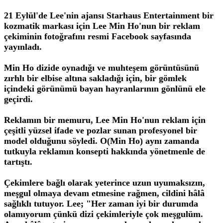
21 Eylül'de Lee'nin ajansı Starhaus Entertainment bir
kozmatik markası için Lee Min Ho'nun bir reklam
çekiminin fotoğrafını resmi Facebook sayfasında
yayınladı.
Min Ho dizide oynadığı ve muhteşem görüntüsünü
zırhlı bir elbise altına sakladığı için, bir gömlek
içindeki görünümü bayan hayranlarının gönlünü ele
geçirdi.
Reklamın bir memuru, Lee Min Ho'nun reklam için
çeşitli yüzsel ifade ve pozlar sunan profesyonel bir
model olduğunu söyledi. O(Min Ho) aynı zamanda
tutkuyla reklamın konsepti hakkında yönetmenle de
tartıştı.
Çekimlere bağlı olarak yeterince uzun uyumaksızın,
meşgul olmaya devam etmesine rağmen, cildini hâlâ
sağlıklı tutuyor. Lee; "Her zaman iyi bir durumda
olamıyorum çünkü dizi çekimleriyle çok meşgulüm.