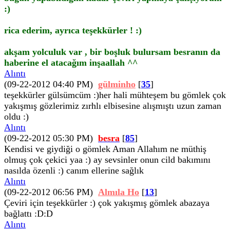
:)
rica ederim, ayrıca teşekkürler ! :)
akşam yolculuk var , bir boşluk bulursam besranın da
haberine el atacağım inşaallah ^^
Alıntı
(09-22-2012 04:40 PM)
gülminho
[
35
]
teşekkürler gülsümcüm :)her hali mühteşem bu gömlek çok
yakışmış gözlerimiz zırhlı elbisesine alışmıştı uzun zaman
oldu :)
Alıntı
(09-22-2012 05:30 PM)
besra
[
85
]
Kendisi ve giydiği o gömlek Aman Allahım ne müthiş
olmuş çok çekici yaa :) ay sevsinler onun cild bakımını
nasılda özenli :) canım ellerine sağlık
Alıntı
(09-22-2012 06:56 PM)
Almıla Ho
[
13
]
Çeviri için teşekkürler :) çok yakışmış gömlek abazaya
bağlattı :D:D
Alıntı