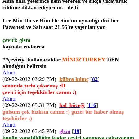
Ama hâlâ yeterince nem vererek ve sıkça yıkayarak
cildime dikkat ediyorum." dedi
Lee Min Ho ve Kim He Sun'un oynadığı dizi her
Pazartesi ve Salı saat 21.55'te yayınlanıyor.
çeviri: glsm
kaynak: en.korea
**çeviriyi kullanacaklar
MİNOZTURKEY'
DEN
alındığını belirtsin
Alıntı
(09-22-2012 03:29 PM)
kübra kılınç
[
82
]
sonunda zırhı çıkarmış :D
çeviri için teşekkürler canım :)
Alıntı
(09-22-2012 03:31 PM)
bal_böceği
[
116
]
gülsüm çok hızlısın canım :) güzel bir haber olmuş
teşekürler :)
Alıntı
(09-22-2012 03:45 PM)
glsm
[
19
]
bugün yapabildiğim kadar çeviri yapmaya çalışıyorum