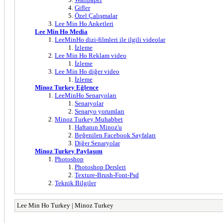
Gifler
Özel Çalışmalar
Lee Min Ho Anketleri
Lee Min Ho Media
LeeMinHo dizi-filmleri ile ilgili videolar
İzleme
Lee Min Ho Reklam video
İzleme
Lee Min Ho diğer video
İzleme
Minoz Turkey Eğlence
LeeMinHo Senaryoları
Senaryolar
Senaryo yorumları
Minoz Turkey Muhabbet
Haftanın Minoz'u
Beğenilen Facebook Sayfaları
Diğer Senaryolar
Minoz Turkey Paylaşım
Photoshop
Photoshop Dersleri
Texture-Brush-Font-Psd
Teknik Bilgiler
Lee Min Ho Turkey | Minoz Turkey