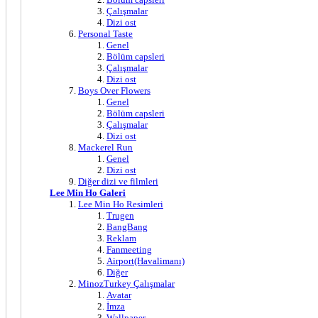
Çalışmalar
Dizi ost
Personal Taste
Genel
Bölüm capsleri
Çalışmalar
Dizi ost
Boys Over Flowers
Genel
Bölüm capsleri
Çalışmalar
Dizi ost
Mackerel Run
Genel
Dizi ost
Diğer dizi ve filmleri
Lee Min Ho Galeri
Lee Min Ho Resimleri
Trugen
BangBang
Reklam
Fanmeeting
Airport(Havalimanı)
Diğer
MinozTurkey Çalışmalar
Avatar
İmza
Wallpaper