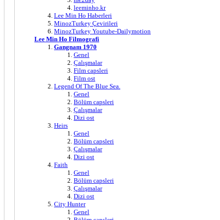
leeminho.kr
Lee Min Ho Haberleri
MinozTurkey Çevirileri
MinozTurkey Youtube-Dailymotion
Lee Min Ho Filmografi
Gangnam 1970
Genel
Çalışmalar
Film capsleri
Film ost
Legend Of The Blue Sea.
Genel
Bölüm capsleri
Çalışmalar
Dizi ost
Heirs
Genel
Bölüm capsleri
Çalışmalar
Dizi ost
Faith
Genel
Bölüm capsleri
Çalışmalar
Dizi ost
City Hunter
Genel
Bölüm capsleri