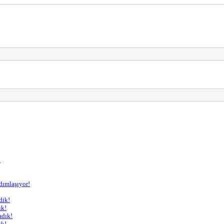
k
dımlaşıyor!
dik!
ık!
adık!
ik!