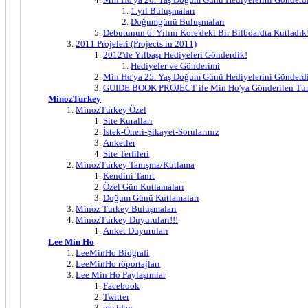
1.yıl Buluşmaları
Doğumgünü Buluşmaları
Debutunun 6. Yılını Kore'deki Bir Bilboardta Kutladık
2011 Projeleri (Projects in 2011)
2012'de Yılbaşı Hediyeleri Gönderdik!
Hediyeler ve Gönderimi
Min Ho'ya 25. Yaş Doğum Günü Hediyelerini Gönderd
GUIDE BOOK PROJECT ile Min Ho'ya Gönderilen Turi
MinozTurkey
MinozTurkey Özel
Site Kuralları
İstek-Öneri-Şikayet-Sorularınız
Anketler
Site Terfileri
MinozTurkey Tanışma/Kutlama
Kendini Tanıt
Özel Gün Kutlamaları
Doğum Günü Kutlamaları
Minoz Turkey Buluşmaları
MinozTurkey Duyuruları!!!
Anket Duyuruları
Lee Min Ho
LeeMinHo Biografi
LeeMinHo röportajları
Lee Min Ho Paylaşımlar
Facebook
Twitter
me2day