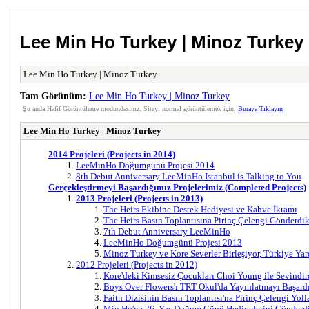
Lee Min Ho Turkey | Minoz Turkey
Lee Min Ho Turkey | Minoz Turkey
Tam Görünüm:
Lee Min Ho Turkey | Minoz Turkey
Şu anda Hafif Görüntüleme modundasınız. Siteyi normal görüntülemek için,
Buraya Tıklayın
Lee Min Ho Turkey | Minoz Turkey
2014 Projeleri (Projects in 2014)
LeeMinHo Doğumgünü Projesi 2014
8th Debut Anniversary LeeMinHo Istanbul is Talking to You
Gerçekleştirmeyi Başardığımız Projelerimiz (Completed Projects)
2013 Projeleri (Projects in 2013)
The Heirs Ekibine Destek Hediyesi ve Kahve İkramı
The Heirs Basın Toplantısına Pirinç Çelengi Gönderdi
7th Debut Anniversary LeeMinHo
LeeMinHo Doğumgünü Projesi 2013
Minoz Turkey ve Kore Severler Birleşiyor, Türkiye Yar
2012 Projeleri (Projects in 2012)
Kore'deki Kimsesiz Çocukları Choi Young ile Sevindir
Boys Over Flowers'ı TRT Okul'da Yayınlatmayı Başard
Faith Dizisinin Basın Toplantısı'na Pirinç Çelengi Yoll
Min Ho'ya 26. Yaş Doğum Günü Hediyelerini Gönderd