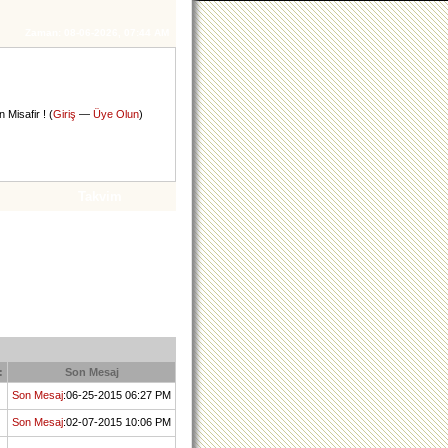
Zaman:
08-06-2026, 07:44 AM
 Misafir ! (
Giriş
—
Üye Olun
)
Takvim
:
Son Mesaj
Son Mesaj
:06-25-2015 06:27 PM
Son Mesaj
:02-07-2015 10:06 PM