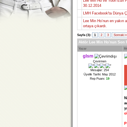
Lee Min Ho ve Yoon Eun Hy
30.12.2014
LMH Facebook'ta Dünya Ça
Lee Min Ho’nun en yakın ar
ortaya çıkardı.
Sayfa (3):
1
2
3
Sonraki »
Aktör Lee Min Ho'nun Son Fo
Yazar
M
glsm
Çevirmen
Mesajlar: 254
Üyelik Tarihi: May 2012
Rep Puanı:
19
N
a
y
o
P