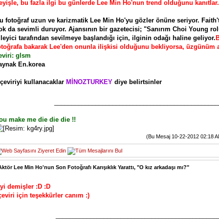
eyişle, bu fazla ilgi bu günlerde Lee Min Ho'nun trend olduğunu kanıtlar.
u fotoğraf uzun ve karizmatik Lee Min Ho'yu gözler önüne seriyor. Fait
ok da sevimli duruyor. Ajansının bir gazetecisi; "Sanırım Choi Young ro
zleyici tarafından sevilmeye başlandığı için, ilginin odağı haline geliyor.
B
otoğrafa bakarak Lee'den onunla ilişkisi olduğunu bekliyorsa, üzgünüm a
eviri: glsm
aynak En.korea
*çeviriyi kullanacaklar
MİNOZTURKEY
diye belirtsinler
________________________________________________
ou make me die die die !!
(Bu Mesaj 10-22-2012 02:18 AM d
Aktör Lee Min Ho'nun Son Fotoğrafı Karışıklık Yarattı, "O kız arkadaşı mı?"
iyi demişler :D :D
çeviri için teşekkürler canım :)
_______________________________________________