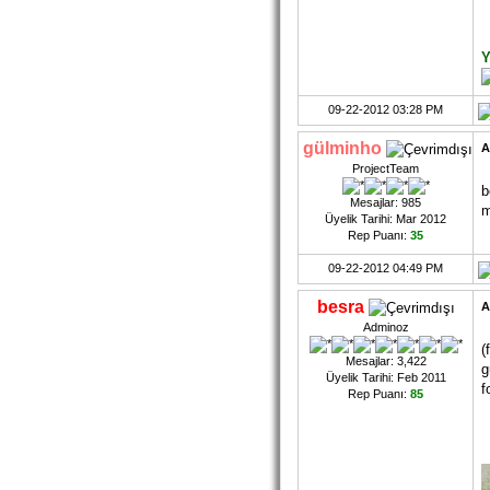
Y
09-22-2012 03:28 PM
gülminho
A
ProjectTeam
b
Mesajlar: 985
m
Üyelik Tarihi: Mar 2012
Rep Puanı:
35
09-22-2012 04:49 PM
besra
A
Adminoz
(
Mesajlar: 3,422
g
Üyelik Tarihi: Feb 2011
f
Rep Puanı:
85