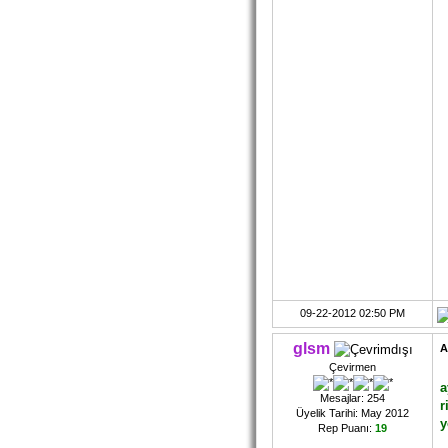
09-22-2012 02:50 PM
glsm
A
Çevirmen
a
Mesajlar: 254
r
Üyelik Tarihi: May 2012
y
Rep Puanı:
19