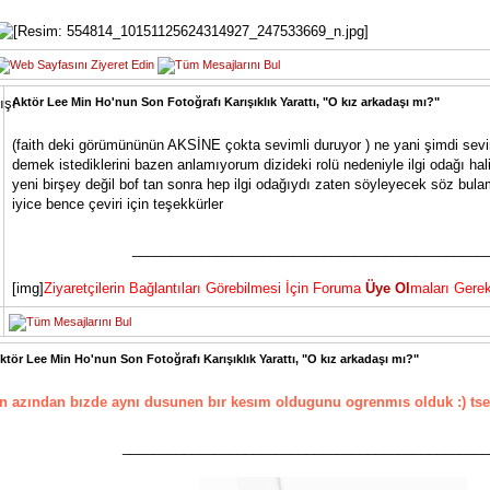
Aktör Lee Min Ho'nun Son Fotoğrafı Karışıklık Yarattı, "O kız arkadaşı mı?"
(faith deki görümününün AKSİNE çokta sevimli duruyor ) ne yani şimdi se
demek istediklerini bazen anlamıyorum dizideki rolü nedeniyle ilgi odağı hal
yeni birşey değil bof tan sonra hep ilgi odağıydı zaten söyleyecek söz bulam
iyice bence çeviri için teşekkürler
______________________________________________
[img]
Ziyaretçilerin Bağlantıları Görebilmesi İçin Foruma
Üye Ol
maları Gerek
ktör Lee Min Ho'nun Son Fotoğrafı Karışıklık Yarattı, "O kız arkadaşı mı?"
n azından bızde aynı dusunen bır kesım oldugunu ogrenmıs olduk :) tsekk
________________________________________________