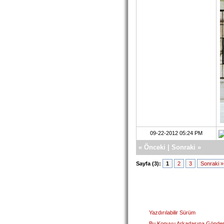
09-22-2012 05:24 PM
«
Önceki
|
Sonraki
»
Sayfa (3):
1
2
3
Sonraki »
Yazdırılabilir Sürüm
Bu Konuyu Arkadaşına Gönde