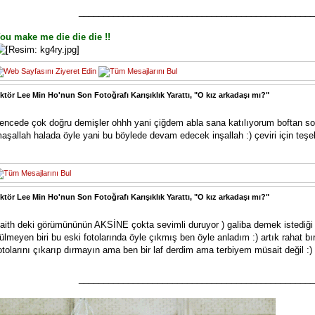
________________________________________________
ou make me die die die !!
ktör Lee Min Ho'nun Son Fotoğrafı Karışıklık Yarattı, "O kız arkadaşı mı?"
encede çok doğru demişler ohhh yani çiğdem abla sana katılıyorum boftan sonr
aşallah halada öyle yani bu böylede devam edecek inşallah :) çeviri için teş
ktör Lee Min Ho'nun Son Fotoğrafı Karışıklık Yarattı, "O kız arkadaşı mı?"
faith deki görümününün AKSİNE çokta sevimli duruyor ) galiba demek istediği 
ülmeyen biri bu eski fotolarında öyle çıkmış ben öyle anladım :) artık rahat 
otolarını çıkarıp dırmayın ama ben bir laf derdim ama terbiyem müsait değil :)
________________________________________________