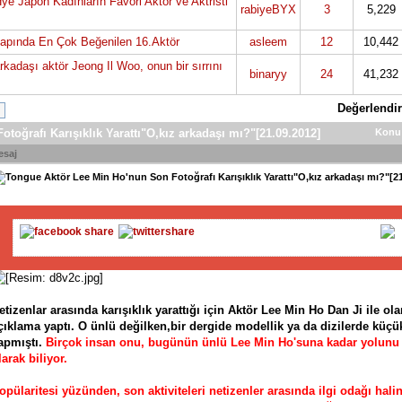
e Japon Kadınların Favori Aktör ve Aktristi
rabiyeBYX
3
5,229
pında En Çok Beğenilen 16.Aktör
asleem
12
10,442
kadaşı aktör Jeong Il Woo, onun bir sırrını
binaryy
24
41,232
Değerlendir
toğrafı Karışıklık Yarattı"O,kız arkadaşı mı?"[21.09.2012]
Konu
esaj
Aktör Lee Min Ho'nun Son Fotoğrafı Karışıklık Yarattı"O,kız arkadaşı mı?"[2
etizenlar arasında karışıklık yarattığı için Aktör Lee Min Ho Dan Ji ile ola
çıklama yaptı. O ünlü değilken,bir dergide modellik ya da dizilerde küçük 
apmıştı.
Birçok insan onu, bugünün ünlü Lee Min Ho'suna kadar yolunu sür
larak biliyor.
opülaritesi yüzünden, son aktiviteleri netizenler arasında ilgi odağı halin