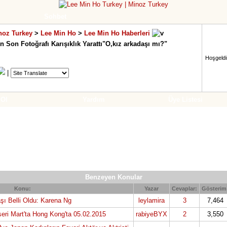
Sohbet
noz Turkey
>
Lee Min Ho
>
Lee Min Ho Haberleri
 Son Fotoğrafı Karışıklık Yarattı"O,kız arkadaşı mı?"
Hoşgeldin
|
 Ol
Yardım
Üye Listesi
Benzeyen Konular
Konu:
Yazar
Cevaplar:
Gösterim
şı Belli Oldu: Karena Ng
leylamira
3
7,464
eri Mart'ta Hong Kong'ta 05.02.2015
rabiyeBYX
2
3,550