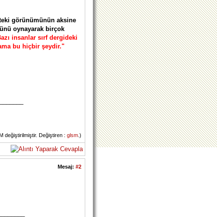
h'teki görünümünün aksine
lünü oynayarak birçok
azı insanlar sırf dergideki
ma bu hiçbir şeydir."
_______
eğiştirilmiştir. Değiştiren :
glsm
.)
Mesaj:
#2
________