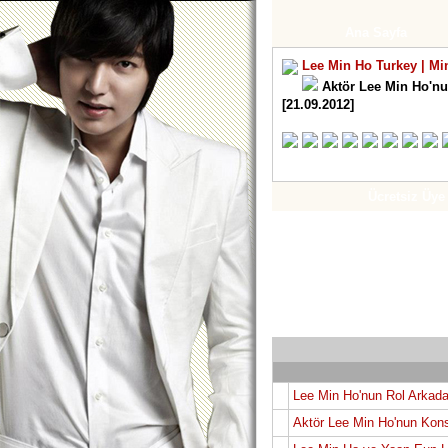
Ana Sayfa
Lee Min Ho Turkey | Mi
Aktör Lee Min Ho'nun
[21.09.2012]
Ücretsiz Üye
Lee Min Ho'nun Rol Arkada
Aktör Lee Min Ho'nun Kons