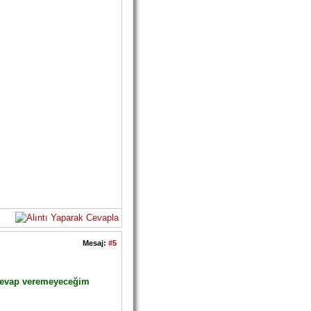
Mesaj:
#5
e cevap veremeyeceğim