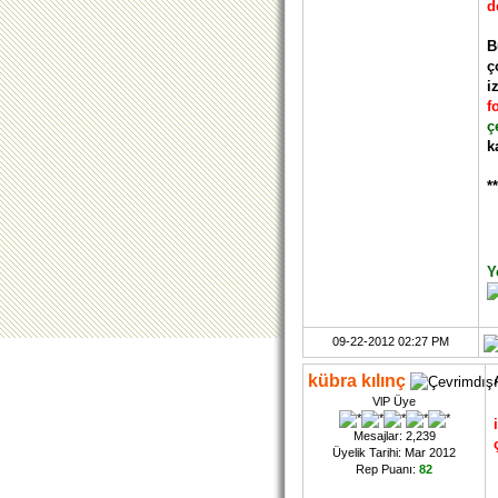
d
B
ç
i
f
ç
k
*
Y
09-22-2012 02:27 PM
kübra kılınç
VlP Üye
Mesajlar: 2,239
Üyelik Tarihi: Mar 2012
Rep Puanı:
82