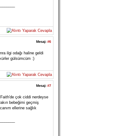
_______
Mesaj:
#6
a ilgi odağı haline geldi
ekürler gülsümcüm :)
Mesaj:
#7
Faith'de çok ciddi nerdeyse
bırakın bebeğimi geçmiş
 canım ellerine sağlık
_______