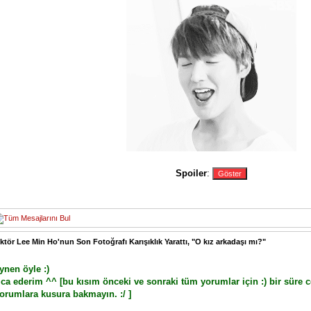
Spoiler
:
ktör Lee Min Ho'nun Son Fotoğrafı Karışıklık Yarattı, "O kız arkadaşı mı?"
ynen öyle :)
ica ederim ^^ [bu kısım önceki ve sonraki tüm yorumlar için :) bir sür
orumlara kusura bakmayın. :/ ]