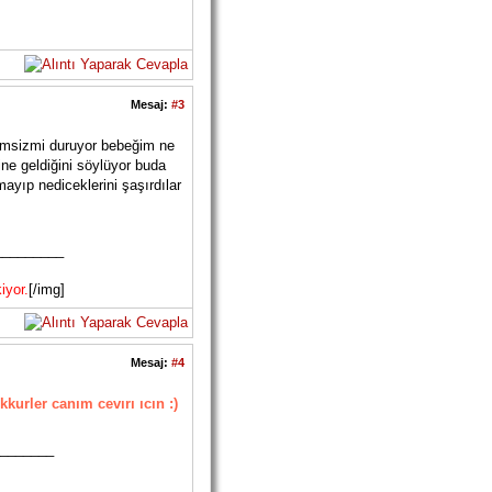
Mesaj:
#3
vimsizmi duruyor bebeğim ne
ine geldiğini söylüyor buda
ayıp nediceklerini şaşırdılar
_________
iyor.
[/img]
Mesaj:
#4
urler canım cevırı ıcın :)
_______