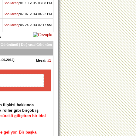
Son Mesaj
:01-19-2015 03:08 PM
Son Mesaj
:07-07-2014 04:22 PM
Son Mesaj
:05-24-2014 02:17 AM
:
 Görünümü
|
Doğrusal Görünüm
1.09.2012]
Mesaj:
#1
n ilişkisi hakkında
roller gibi birçok iş
ekli giliştiren bir idol
e geliyor. Bir başka