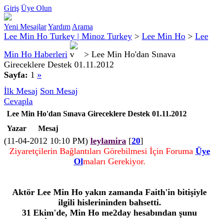
Giriş
Üye Olun
Yeni Mesajlar
Yardım
Arama
Lee Min Ho Turkey | Minoz Turkey
>
Lee Min Ho
>
Lee
Min Ho Haberleri
>
Lee Min Ho'dan Sınava
Gireceklere Destek 01.11.2012
Sayfa:
1
»
İlk Mesaj
Son Mesaj
Cevapla
Lee Min Ho'dan Sınava Gireceklere Destek 01.11.2012
Yazar
Mesaj
(11-04-2012 10:10 PM)
leylamira
[
20
]
Ziyaretçilerin Bağlantıları Görebilmesi İçin Foruma
Üye
Ol
maları Gerekiyor.
Aktör Lee Min Ho yakın zamanda Faith'in bitişiyle
ilgili hislerininden bahsetti.
31 Ekim'de, Min Ho me2day hesabından şunu