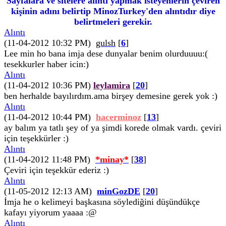
Sayfalara ve sitelere alıntı yapmak isteyenlerin çeviren
kişinin adını belirtip MinozTurkey'den alıntıdır diye
belirtmeleri gerekir.
Alıntı
(11-04-2012 10:32 PM)
gulsh
[
6
]
Lee min ho bana imja dese dunyalar benim olurduuuu:(
tesekkurler haber icin:)
Alıntı
(11-04-2012 10:36 PM)
leylamira
[
20
]
ben herhalde bayılırdım.ama birşey demesine gerek yok :)
Alıntı
(11-04-2012 10:44 PM)
hacerminoz
[
13
]
ay balım ya tatlı şey of ya şimdi korede olmak vardı. çeviri
için teşekkürler :)
Alıntı
(11-04-2012 11:48 PM)
*minay*
[
38
]
Çeviri için teşekkür ederiz :)
Alıntı
(11-05-2012 12:13 AM)
minGozDE
[
20
]
İmja he o kelimeyi başkasına söylediğini düşündükçe
kafayı yiyorum yaaaa :@
Alıntı