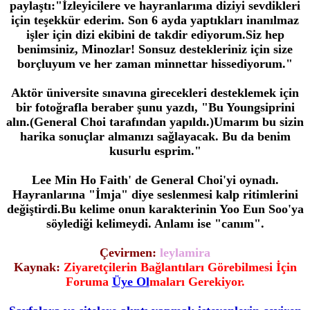
paylaştı:"İzleyicilere ve hayranlarıma diziyi sevdikleri
için teşekkür ederim. Son 6 ayda yaptıkları inanılmaz
işler için dizi ekibini de takdir ediyorum.Siz hep
benimsiniz, Minozlar! Sonsuz destekleriniz için size
borçluyum ve her zaman minnettar hissediyorum."
Aktör üniversite sınavına girecekleri desteklemek için
bir fotoğrafla beraber şunu yazdı, "Bu Youngsiprini
alın.(General Choi tarafından yapıldı.)Umarım bu sizin
harika sonuçlar almanızı sağlayacak. Bu da benim
kusurlu esprim."
Lee Min Ho Faith' de General Choi'yi oynadı.
Hayranlarına "İmja" diye seslenmesi kalp ritimlerini
değiştirdi.Bu kelime onun karakterinin Yoo Eun Soo'ya
söylediği kelimeydi. Anlamı ise "canım".
Çevirmen:
leylamira
Kaynak:
Ziyaretçilerin Bağlantıları Görebilmesi İçin
Foruma
Üye Ol
maları Gerekiyor.