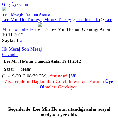
Giriş
Üye Olun
Yeni Mesajlar
Yardım
Arama
Lee Min Ho Turkey | Minoz Turkey
>
Lee Min Ho
>
Lee
Min Ho Haberleri
>
Lee Min Ho'nun Utandığı Anlar
19.11.2012
Sayfa:
1
»
İlk Mesaj
Son Mesaj
Cevapla
Lee Min Ho'nun Utandığı Anlar 19.11.2012
Yazar
Mesaj
(11-19-2012 08:39 PM)
*minay*
[
38
]
Ziyaretçilerin Bağlantıları Görebilmesi İçin Foruma
Üye
Ol
maları Gerekiyor.
Geçenlerde, Lee Min Ho'nun utandığı anlar sosyal
medyada yer aldı.