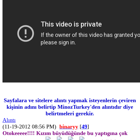
Sayfalara ve sitelere alıntı yapmak isteyenlerin çeviren
kişinin adını belirtip MinozTurkey'den alıntıdır diye
belirtmeleri gerekir.
Alıntı
(11-19-2012 08:56 PM)
binaryy
[
49
]
Otokeeeee!!!! Kızım büyüdüğünde bu yaptıgına çok