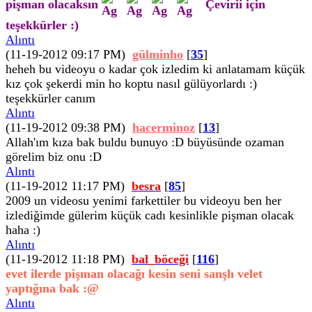
pişman olacaksın
Çevirii için
teşekkürler :)
Alıntı
(11-19-2012 09:17 PM)
gülminho
[
35
]
heheh bu videoyu o kadar çok izledim ki anlatamam küçük
kız çok şekerdi min ho koptu nasıl gülüyorlardı :)
teşekkürler canım
Alıntı
(11-19-2012 09:38 PM)
hacerminoz
[
13
]
Allah'ım kıza bak buldu bunuyo :D büyüsünde ozaman
görelim biz onu :D
Alıntı
(11-19-2012 11:17 PM)
besra
[
85
]
2009 un videosu yenimi farkettiler bu videoyu ben her
izlediğimde gülerim küçük cadı kesinlikle pişman olacak
haha :)
Alıntı
(11-19-2012 11:18 PM)
bal_böceği
[
116
]
evet ilerde pişman olacağı kesin seni sanşlı velet
yaptığına bak :@
Alıntı