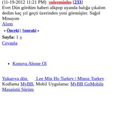
(11-19-2012 11:21 PM)
şuleeminho
[
233
]
Evet Dün gördüm haberi alkpop uyanda balığa çıkalım
dedim kaç yıl geçti üzerinden yeni görmüşler. Sağol
Minayım
Alıntı
«
Önceki
|
Sonraki
»
Sayfa:
1
»
Cevapla
Konuya Abone Ol
Yukarıya dön
Lee Min Ho Turkey | Minoz Turkey
Kodlama
MyBB
, Mobil Uygulama:
MyBB GoMobile
Masaüstü Sürüm