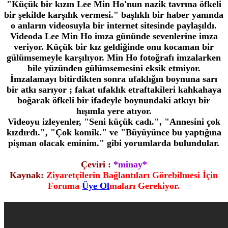
"Küçük bir kızın Lee Min Ho'nun nazik tavrına öfkeli
bir şekilde karşılık vermesi." başlıklı bir haber yanında
o anların videosuyla bir internet sitesinde paylaşıldı.
Videoda Lee Min Ho imza gününde sevenlerine imza
veriyor. Küçük bir kız geldiğinde onu kocaman bir
gülümsemeyle karşılıyor. Min Ho fotoğrafı imzalarken
bile yüzünden gülümsemesini eksik etmiyor.
İmzalamayı bitirdikten sonra ufaklığın boynuna sarı
bir atkı sarıyor ; fakat ufaklık etraftakileri kahkahaya
boğarak öfkeli bir ifadeyle boynundaki atkıyı bir
hışımla yere atıyor.
Videoyu izleyenler, "Seni küçük cadı.", "Annesini çok
kızdırdı.", "Çok komik." ve "Büyüyünce bu yaptığına
pişman olacak eminim." gibi yorumlarda bulundular.
Çeviri :
*minay*
Kaynak:
Ziyaretçilerin Bağlantıları Görebilmesi İçin
Foruma
Üye Ol
maları Gerekiyor.