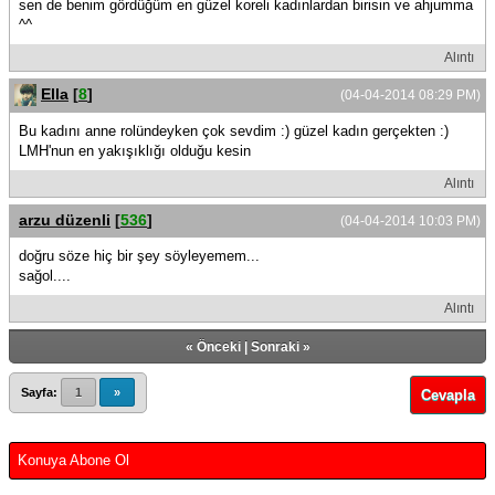
sen de benim gördüğüm en güzel koreli kadınlardan birisin ve ahjumma
^^
Alıntı
Ella
[
8
]
(04-04-2014 08:29 PM)
Bu kadını anne rolündeyken çok sevdim :) güzel kadın gerçekten :)
LMH'nun en yakışıklığı olduğu kesin
Alıntı
arzu düzenli
[
536
]
(04-04-2014 10:03 PM)
doğru söze hiç bir şey söyleyemem...
sağol....
Alıntı
«
Önceki
|
Sonraki
»
Sayfa:
1
»
Cevapla
Konuya Abone Ol