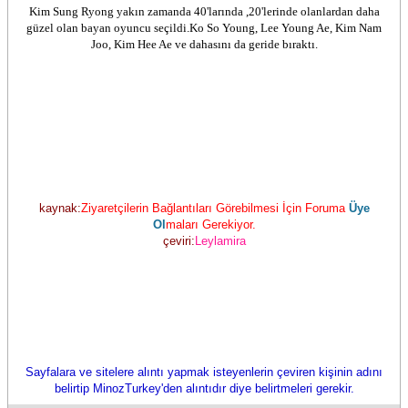
Kim Sung Ryong yakın zamanda 40'larında ,20'lerinde olanlardan daha
güzel olan bayan oyuncu seçildi.Ko So Young, Lee Young Ae, Kim Nam
Joo, Kim Hee Ae ve dahasını da geride bıraktı.
kaynak:
Ziyaretçilerin Bağlantıları Görebilmesi İçin Foruma
Üye
Ol
maları Gerekiyor.
çeviri:
Leylamira
Sayfalara ve sitelere alıntı yapmak isteyenlerin çeviren kişinin adını
belirtip MinozTurkey'den alıntıdır diye belirtmeleri gerekir.