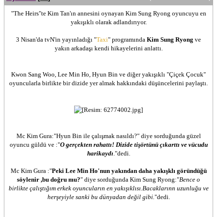
"The Heirs"te Kim Tan'ın annesini oynayan Kim Sung Ryong oyuncuyu en
yakışıklı olarak adlandırıyor.
3 Nisan'da tvN'in yayınladığı "
Taxi
" programında
Kim Sung Ryong
ve
yakın arkadaşı kendi hikayelerini anlattı.
Kwon Sang Woo, Lee Min Ho, Hyun Bin ve diğer yakışıklı "Çiçek Çocuk"
oyuncularla birlikte bir dizide yer almak hakkındaki düşüncelerini paylaştı.
Mc Kim Gura:"Hyun Bin ile çalışmak nasıldı?" diye sorduğunda güzel
oyuncu güldü ve :"
O gerçekten rahattı! Dizide tişörtünü çıkarttı ve vücudu
harikaydı
."dedi.
Mc Kim Gura :"
Peki Lee Min Ho'nun yakından daha yakışklı göründüğü
söylenir ,bu doğru mu?
" diye sorduğunda Kim Sung Ryong:"
Bence o
birlikte çalıştığım erkek oyuncuların en yakışıklısı.Bacaklarınn uzunluğu ve
herşeyiyle sanki bu dünyadan değil gibi.
"dedi.