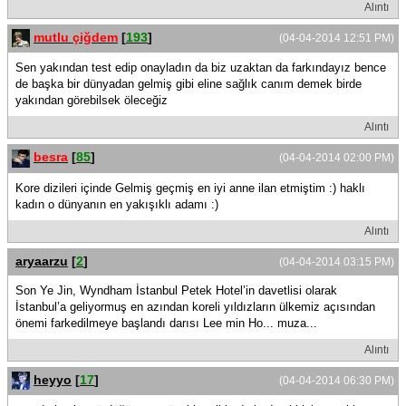
Alıntı
mutlu çiğdem
[
193
]
(04-04-2014 12:51 PM)
Sen yakından test edip onayladın da biz uzaktan da farkındayız bence
de başka bir dünyadan gelmiş gibi eline sağlık canım demek birde
yakından görebilsek öleceğiz
Alıntı
besra
[
85
]
(04-04-2014 02:00 PM)
Kore dizileri içinde Gelmiş geçmiş en iyi anne ilan etmiştim :) haklı
kadın o dünyanın en yakışıklı adamı :)
Alıntı
aryaarzu
[
2
]
(04-04-2014 03:15 PM)
Son Ye Jin, Wyndham İstanbul Petek Hotel’in davetlisi olarak
İstanbul’a geliyormuş en azından koreli yıldızların ülkemiz açısından
önemi farkedilmeye başlandı darısı Lee min Ho... muza...
Alıntı
heyyo
[
17
]
(04-04-2014 06:30 PM)