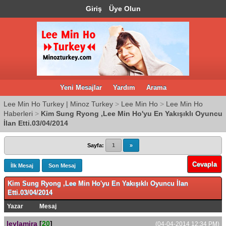
Giriş
Üye Olun
Yeni Mesajlar
Yardım
Arama
Lee Min Ho Turkey | Minoz Turkey
>
Lee Min Ho
>
Lee Min Ho
Haberleri
>
Kim Sung Ryong ,Lee Min Ho'yu En Yakışıklı Oyuncu
İlan Etti.03/04/2014
Sayfa:
1
»
Cevapla
İlk Mesaj
Son Mesaj
Kim Sung Ryong ,Lee Min Ho'yu En Yakışıklı Oyuncu İlan
Etti.03/04/2014
Yazar
Mesaj
leylamira
[
20
]
(04-04-2014 12:34 PM)