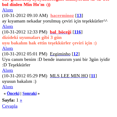
bol dinlen Min Ho'm :))
Alıntı
(10-31-2012 09:10 AM)
hacerminoz
[
13
]
ay kıyamam nekadar yorulmuş çeviri için teşekkürler^^
Alıntı
(10-31-2012 12:33 PM)
bal_böceği
[
116
]
dizideki uyumaları gibi 3 gün
uyu bakalım hak ettin teşekkürler çeviri için :)
Alıntı
(10-31-2012 05:01 PM)
Ezgiminho
[
12
]
Uyu canım benim :D bende inanırım yani bir 3gün iyidir
:D Teşekkürler
Alıntı
(10-31-2012 05:29 PM)
MLS LEE MIN HO
[
11
]
uyusun bakalım :)
Alıntı
«
Önceki
|
Sonraki
»
Sayfa:
1
»
Cevapla