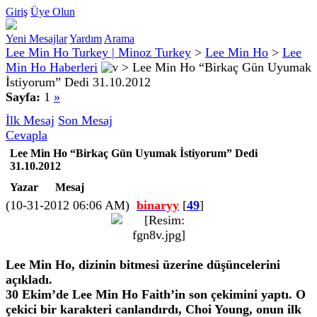
Giriş
Üye Olun
Yeni Mesajlar
Yardım
Arama
Lee Min Ho Turkey | Minoz Turkey
>
Lee Min Ho
>
Lee
Min Ho Haberleri
>
Lee Min Ho “Birkaç Gün Uyumak
İstiyorum” Dedi 31.10.2012
Sayfa:
1
»
İlk Mesaj
Son Mesaj
Cevapla
Lee Min Ho “Birkaç Gün Uyumak İstiyorum” Dedi
31.10.2012
Yazar
Mesaj
(10-31-2012 06:06 AM)
binaryy
[
49
]
Lee Min Ho, dizinin bitmesi üzerine düşüncelerini
açıkladı.
30 Ekim’de Lee Min Ho Faith’in son çekimini yaptı. O
çekici bir karakteri canlandırdı, Choi Young, onun ilk