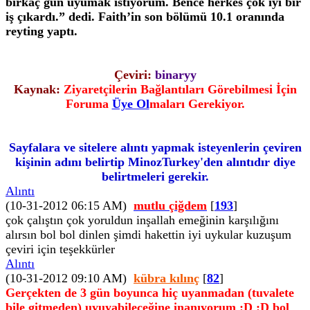
birkaç gün uyumak istiyorum. Bence herkes çok iyi bir
iş çıkardı.” dedi. Faith’in son bölümü 10.1 oranında
reyting yaptı.
Çeviri:
binaryy
Kaynak:
Ziyaretçilerin Bağlantıları Görebilmesi İçin
Foruma
Üye Ol
maları Gerekiyor.
Sayfalara ve sitelere alıntı yapmak isteyenlerin çeviren
kişinin adını belirtip MinozTurkey'den alıntıdır diye
belirtmeleri gerekir.
Alıntı
(10-31-2012 06:15 AM)
mutlu çiğdem
[
193
]
çok çalıştın çok yoruldun inşallah emeğinin karşılığını
alırsın bol bol dinlen şimdi hakettin iyi uykular kuzuşum
çeviri için teşekkürler
Alıntı
(10-31-2012 09:10 AM)
kübra kılınç
[
82
]
Gerçekten de 3 gün boyunca hiç uyanmadan (tuvalete
bile gitmeden) uyuyabileceğine inanıyorum :D :D bol