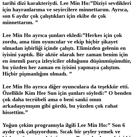
tarihi dizi karakteriydi. Lee Min Ho:”Diziyi sevdikleri
için hayranlarıma ve seyircilere minnettarım. Ayrıca,
son 6 aydır çok çalıştıkları için ekibe de çok
minnettarım. ”
Lee Min Ho ayrıca şunları ekledi:”Herkes için çok
zordu, ama tüm oyuncular ve ekip hiçbir şikayet
olmadan işbirliği içinde çalıştı. Elimizden gelenin en
iyisini yaptık. Bir aktör olarak her zaman benim için
en önemli parça izleyiciler olduğunu düşünmüşümdür,
bu yüzden her zaman en iyisini yapmaya çalıştım.
Hiçbir pişmanlığım olmadı. ”
Lee Min Ho ayrıca diğer oyunculara da teşekkür etti.
Özellikle Kim Hee Sun için şunları söyledi:” O benden
çok daha tecrübeli ama o beni sanki onun
arkadaşıymışım gibi gördü, bu yüzden çok rahat
hissettim.”
Yoğun çekim programıyla ilgili Lee Min Ho:” Son 6
aydır çok çalışıyordum. Sıcak bir şeyler yemek ve