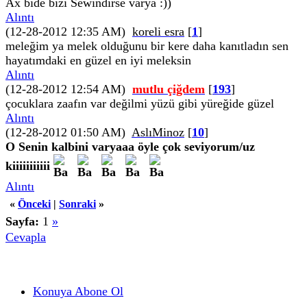
Ax bide bizi Sewindirse varya :))
Alıntı
(12-28-2012 12:35 AM)
koreli esra
[
1
]
meleğim ya melek olduğunu bir kere daha kanıtladın sen
hayatımdaki en güzel en iyi meleksin
Alıntı
(12-28-2012 12:54 AM)
mutlu çiğdem
[
193
]
çocuklara zaafın var değilmi yüzü gibi yüreğide güzel
Alıntı
(12-28-2012 01:50 AM)
AslıMinoz
[
10
]
O Senin kalbini varyaaa öyle çok seviyorum/uz
kiiiiiiiiiii
Alıntı
«
Önceki
|
Sonraki
»
Sayfa:
1
»
Cevapla
Konuya Abone Ol