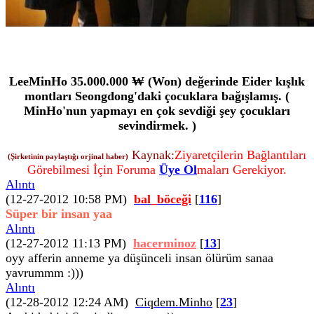
LeeMinHo 35.000.000 ₩ (Won) değerinde Eider kışlık
montları Seongdong'daki çocuklara bağışlamış. (
MinHo'nun yapmayı en çok sevdiği şey çocukları
sevindirmek. )
Kaynak:
Ziyaretçilerin Bağlantıları
(Şirketinin paylaştığı orjinal haber)
Görebilmesi İçin Foruma
Üye Ol
maları Gerekiyor.
Alıntı
(12-27-2012 10:58 PM)
bal_böceği
[
116
]
Süper bir insan yaa
Alıntı
(12-27-2012 11:13 PM)
hacerminoz
[
13
]
oyy afferin anneme ya düşünceli insan ölürüm sanaa
yavrummm :)))
Alıntı
(12-28-2012 12:24 AM)
Ciqdem.Minho
[
23
]