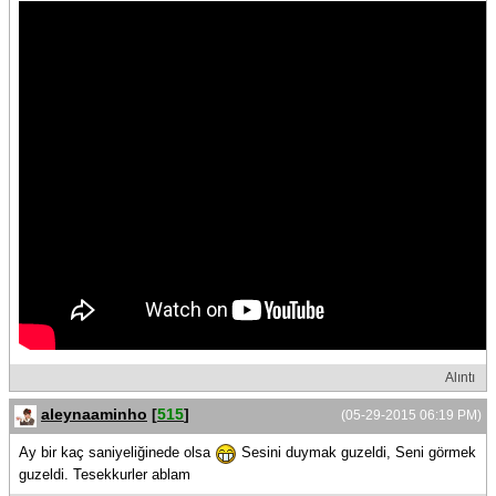
Alıntı
aleynaaminho
[
515
]
(05-29-2015 06:19 PM)
Ay bir kaç saniyeliğinede olsa
Sesini duymak guzeldi, Seni görmek
guzeldi. Tesekkurler ablam