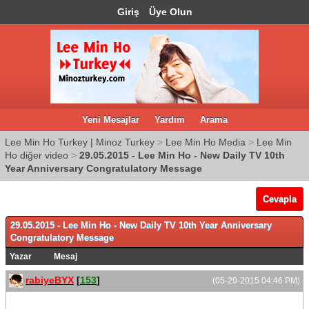
Giriş
Üye Olun
Yeni Mesajlar
Yardım
Arama
Lee Min Ho Turkey | Minoz Turkey
>
Lee Min Ho Media
>
Lee Min
Ho diğer video
>
29.05.2015 - Lee Min Ho - New Daily TV 10th
Year Anniversary Congratulatory Message
Cevapla
29.05.2015 - Lee Min Ho - New Daily TV 10th Year Anniversary
Congratulatory Message
Yazar
Mesaj
rabiyeBYX
[
153
]
(05-29-2015 04:46 PM)