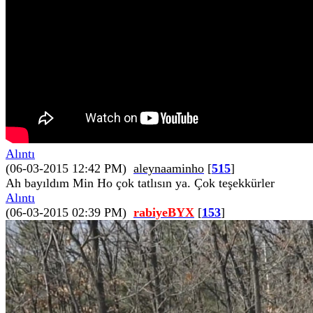
Alıntı
(06-03-2015 12:42 PM)
aleynaaminho
[
515
]
Ah bayıldım Min Ho çok tatlısın ya. Çok teşekkürler
Alıntı
(06-03-2015 02:39 PM)
rabiyeBYX
[
153
]