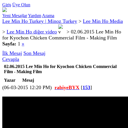
Giriş
Üye Olun
Yeni Mesajlar
Yardım
Arama
Lee Min Ho Turkey | Minoz Turkey
>
Lee Min Ho Media
>
Lee Min Ho diğer video
>
02.06.2015 Lee Min Ho
for Kyochon Chicken Commercial Film - Making Film
Sayfa:
1
»
İlk Mesaj
Son Mesaj
Cevapla
02.06.2015 Lee Min Ho for Kyochon Chicken Commercial
Film - Making Film
Yazar
Mesaj
(06-03-2015 12:20 PM)
rabiyeBYX
[
153
]