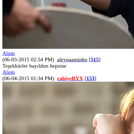
Alıntı
(06-03-2015 02:54 PM)
aleynaaminho
[
515
]
Teşekkürler bayıldım hepsine
Alıntı
(06-04-2015 01:34 PM)
rabiyeBYX
[
153
]