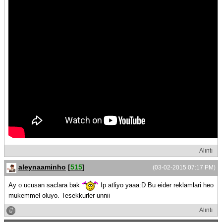
Alıntı
aleynaaminho
[
515
]
(03-02-2015 07:17 PM)
Ay o ucusan saclara bak
Ip atliyo yaaa:D Bu eider reklamlari heo
mukemmel oluyo. Tesekkurler unnii
Alıntı