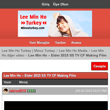
Giriş
Üye Olun
Yeni Mesajlar
Yardım
Arama
Lee Min Ho Turkey | Minoz Turkey
>
Lee Min Ho Media
>
Lee Min
Ho diğer video
>
Lee Min Ho – Eider 2015 SS TV CF Making Film
Cevapla
Lee Min Ho – Eider 2015 SS TV CF Making Film
Yazar
Mesaj
rabiyeBYX
[
153
]
(03-02-2015 03:47 PM)