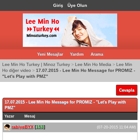
Giriş
Üye Olun
Yeni Mesajlar
Yardım
Arama
Lee Min Ho Turkey | Minoz Turkey
>
Lee Min Ho Media
>
Lee Min
Ho diğer video
>
17.07.2015 - Lee Min Ho Message for PROMIZ -
"Let's Play with PMZ"
Cevapla
17.07.2015 - Lee Min Ho Message for PROMIZ - "Let's Play with
PMZ"
Yazar
Mesaj
rabiyeBYX
[
153
]
(07-20-2015 11:04 AM)