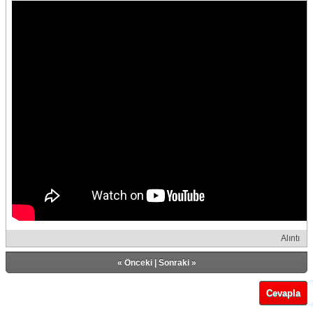
Alıntı
«
Önceki
|
Sonraki
»
Cevapla