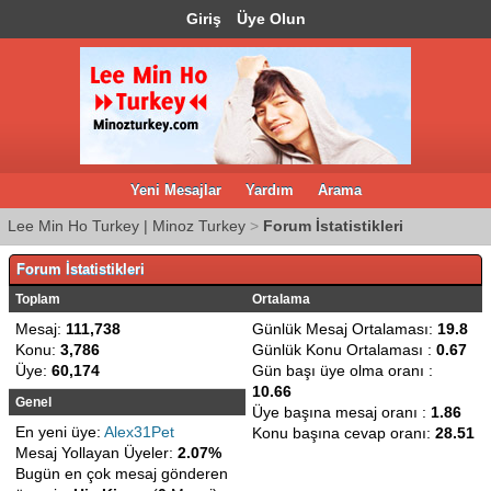
Giriş
Üye Olun
Yeni Mesajlar
Yardım
Arama
Lee Min Ho Turkey | Minoz Turkey
>
Forum İstatistikleri
Forum İstatistikleri
Toplam
Ortalama
Mesaj:
111,738
Günlük Mesaj Ortalaması:
19.8
Konu:
3,786
Günlük Konu Ortalaması :
0.67
Üye:
60,174
Gün başı üye olma oranı :
10.66
Genel
Üye başına mesaj oranı :
1.86
En yeni üye:
Alex31Pet
Konu başına cevap oranı:
28.51
Mesaj Yollayan Üyeler:
2.07%
Bugün en çok mesaj gönderen