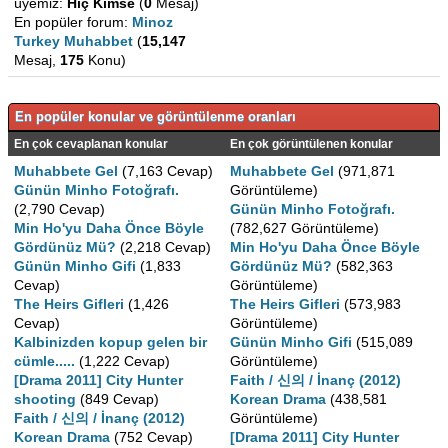
üyemiz:
Hiç Kimse
(
0
Mesaj)
En popüler forum:
Minoz
Turkey Muhabbet
(
15,147
Mesaj,
175
Konu)
En popüler konular ve görüntülenme oranları
En çok cevaplanan konular
En çok görüntülenen konular
Muhabbete Gel
(7,163 Cevap)
Muhabbete Gel
(971,871
Günün Minho Fotoğrafı.
Görüntüleme)
(2,790 Cevap)
Günün Minho Fotoğrafı.
Min Ho'yu Daha Önce Böyle
(782,627 Görüntüleme)
Gördünüz Mü?
(2,218 Cevap)
Min Ho'yu Daha Önce Böyle
Günün Minho Gifi
(1,833
Gördünüz Mü?
(582,363
Cevap)
Görüntüleme)
The Heirs Gifleri
(1,426
The Heirs Gifleri
(573,983
Cevap)
Görüntüleme)
Kalbinizden kopup gelen bir
Günün Minho Gifi
(515,089
cümle.....
(1,222 Cevap)
Görüntüleme)
[Drama 2011] City Hunter
Faith / 신의 / İnanç (2012)
shooting
(849 Cevap)
Korean Drama
(438,581
Faith / 신의 / İnanç (2012)
Görüntüleme)
Korean Drama
(752 Cevap)
[Drama 2011] City Hunter