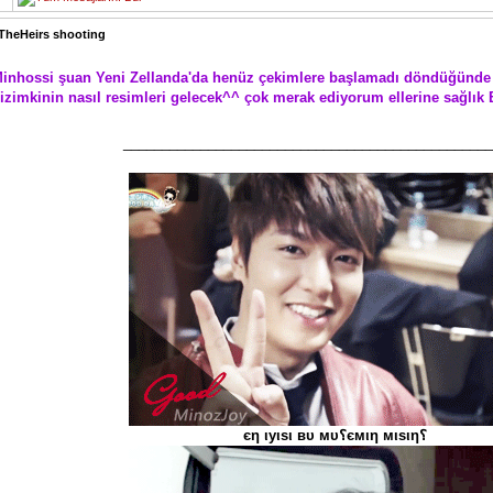
TheHeirs shooting
inhossi şuan Yeni Zellanda'da henüz çekimlere başlamadı döndüğünde 
izimkinin nasıl resimleri gelecek^^ çok merak ediyorum ellerine sağlı
________________________________________________
єη ιуιѕι вυ мυ؟ємιη мιѕιη؟