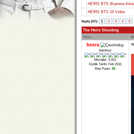
HEİRS BTS (Kamera Arkas
HEİRS BTS 10 Video
Sayfa (67):
1
2
3
4
5
The Heirs Shooting
Yazar
M
besra
T
Adminoz
Mesajlar: 3,422
Üyelik Tarihi: Feb 2011
Rep Puanı:
85