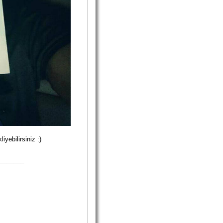
iyebilirsiniz :)
_______