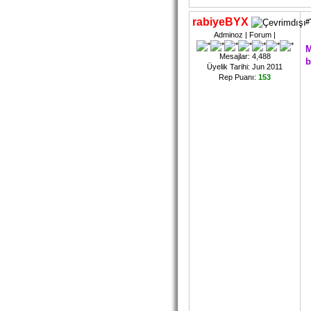
rabiyeBYX
#
Adminoz | Forum |
M
Mesajlar: 4,488
b
Üyelik Tarihi: Jun 2011
Rep Puanı:
153