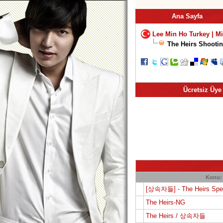
Ana Sayfa
Lee Min Ho Turkey | M
The Heirs Shooti
Ücretsiz Üye
Konu:
[상속자들] - The Heirs Spec
The Heirs-NG
The Heirs / 상속자들