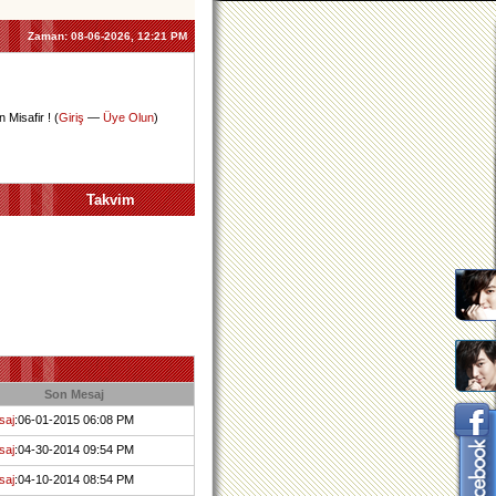
Zaman:
08-06-2026, 12:21 PM
 Misafir ! (
Giriş
—
Üye Olun
)
Takvim
Son Mesaj
saj
:06-01-2015 06:08 PM
saj
:04-30-2014 09:54 PM
saj
:04-10-2014 08:54 PM