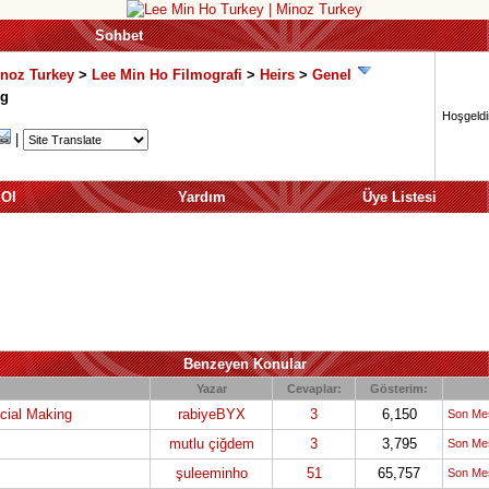
Sohbet
inoz Turkey
>
Lee Min Ho Filmografi
>
Heirs
>
Genel
ng
Hoşgeldin
|
 Ol
Yardım
Üye Listesi
Benzeyen Konular
Yazar
Cevaplar:
Gösterim:
ial Making
rabiyeBYX
3
6,150
Son Me
mutlu çiğdem
3
3,795
Son Me
şuleeminho
51
65,757
Son Me