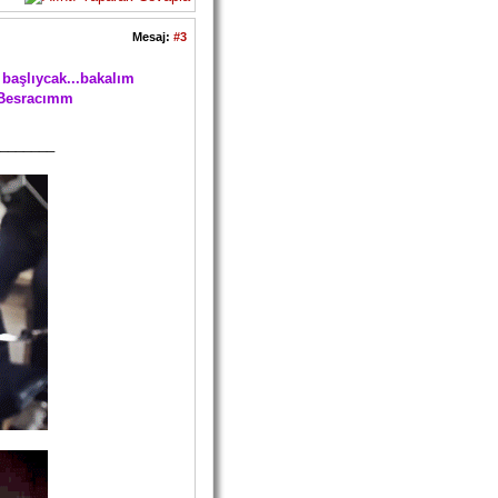
Mesaj:
#3
başlıycak...bakalım
k Besracımm
_______