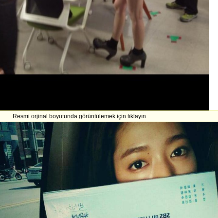
Resmi orjinal boyutunda görüntülemek için tıklayın.