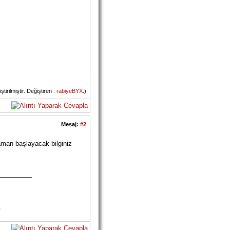
rilmiştir. Değiştiren :
rabiyeBYX
.)
Mesaj:
#2
zaman başlayacak bilginiz
_________
"