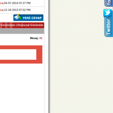
saj
:04-07-2014 07:27 PM
saj
:12-18-2013 07:52 PM
 Görünümü
|
Doğrusal Görünüm
Mesaj:
#1