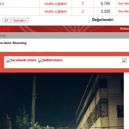
ı)
mutlu çiğdem
7
6,745
Son Me
mutlu çiğdem
2
3,320
Son Me
Değerlendir:
...
67
Sonraki »
Konu
esaj
he Heirs Shooting