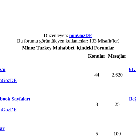
Düzenleyen:
minGozDE
Bu forumu görüntüleyen kullanıcılar: 133 Misafir(ler)
Minoz Turkey Muhabbet' içindeki Forumlar
Konular
Mesajlar
z'u
61.
44
2,620
inGozDE
book Sayfaları
Beğ
3
25
inGozDE
lar
5
109