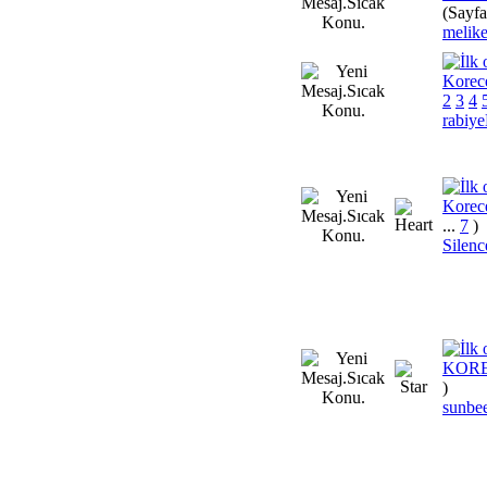
(Sayfa
melik
Korec
2
3
4
rabi
Korec
...
7
)
Silenc
KOR
)
sunbe