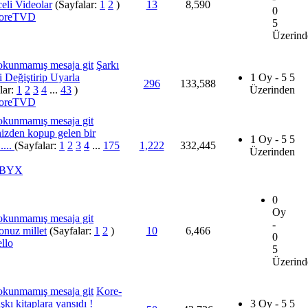
eli Videolar
(Sayfalar:
1
2
)
13
8,590
0
toreTVD
5
Üzerind
Şarkı
i Değiştirip Uyarla
1 Oy - 5 5
296
133,588
lar:
1
2
3
4
...
43
)
Üzerinden
toreTVD
izden kopup gelen bir
1 Oy - 5 5
....
(Sayfalar:
1
2
3
4
...
175
1,222
332,445
Üzerinden
yeBYX
0
Oy
-
nuz millet
(Sayfalar:
1
2
)
10
6,466
0
llo
5
Üzerind
Kore-
şkı kitaplara yansıdı !
3 Oy - 5 5