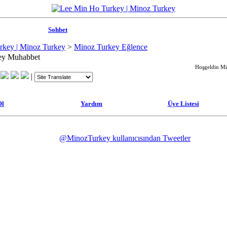
Sohbet
rkey | Minoz Turkey
>
Minoz Turkey Eğlence
ey Muhabbet
Hoşgeldin Mis
|
Ol
Yardım
Üye Listesi
@MinozTurkey kullanıcısından Tweetler