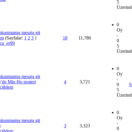
5
Üzerind
0
Oy
-
rim
(Sayfalar:
1
2
3
)
18
11,786
0
cu_er99
5
Üzerind
0
Oy
-
'de Min Ho posteri
4
3,721
0
S
 çiğdem
5
Üzerind
0
Oy
-
y
3
3,323
0
 çiğdem