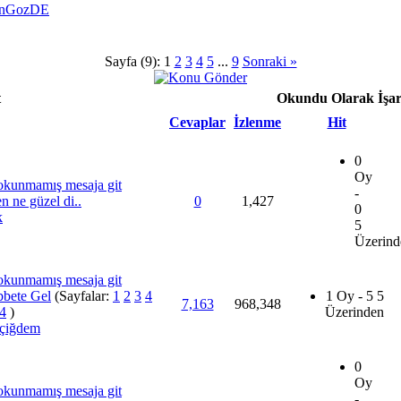
inGozDE
Sayfa (9):
1
2
3
4
5
...
9
Sonraki »
t
Okundu Olarak İşare
Cevaplar
İzlenme
Hit
0
Oy
-
n ne güzel di..
0
1,427
0
k
5
Üzerind
bete Gel
(Sayfalar:
1
2
3
4
1 Oy - 5 5
7,163
968,348
4
)
Üzerinden
 çiğdem
0
Oy
-