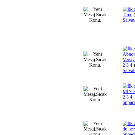
Time
Salva
Abnor
Versi
2
3
4
)
Salva
MİN 
2
3
4
oppacı
de ne 
oppacı