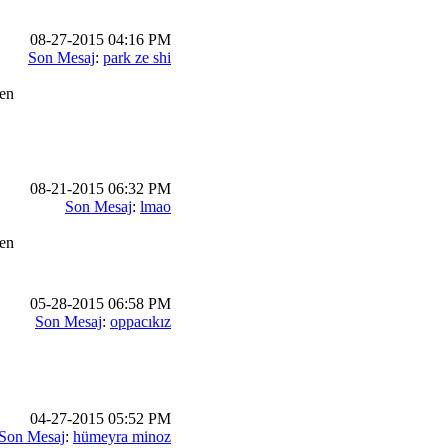
08-27-2015 04:16 PM
Son Mesaj
:
park ze shi
en
08-21-2015 06:32 PM
Son Mesaj
:
lmao
en
05-28-2015 06:58 PM
Son Mesaj
:
oppacıkız
04-27-2015 05:52 PM
Son Mesaj
:
hümeyra minoz