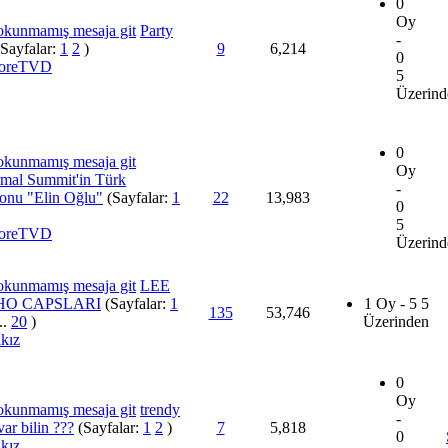
0
Oy
Party
-
(Sayfalar:
1
2
)
9
6,214
0
toreTVD
5
Üzerind
0
Oy
mal Summit'in Türk
-
yonu "Elin Oğlu"
(Sayfalar:
1
22
13,983
0
5
toreTVD
Üzerind
LEE
HO CAPSLARI
(Sayfalar:
1
1 Oy - 5 5
135
53,746
...
20
)
Üzerinden
kız
0
Oy
trendy
-
var bilin ???
(Sayfalar:
1
2
)
7
5,818
0
kız