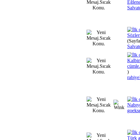
Eğlenc
Salva
Sözler
(Sayfa
Salva
Kalbin
cümle.
)
rabi
Nabıyo
goekse
Türk a