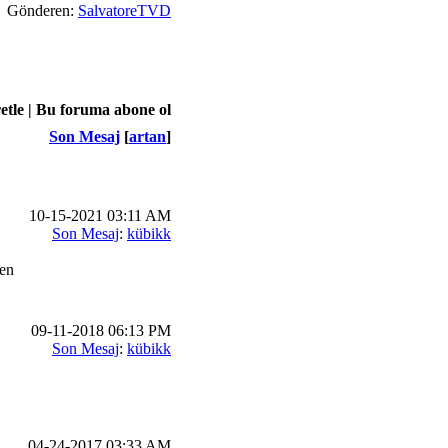
Gönderen:
SalvatoreTVD
tle |
Bu foruma abone ol
Son Mesaj
[
artan
]
10-15-2021 03:11 AM
Son Mesaj
:
kübikk
en
09-11-2018 06:13 PM
Son Mesaj
:
kübikk
04-24-2017 03:33 AM