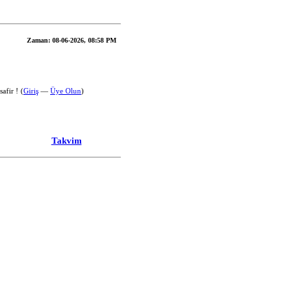
Zaman:
08-06-2026, 08:58 PM
afir ! (
Giriş
—
Üye Olun
)
Takvim