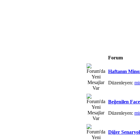
Forum
Haftanın Mino
Düzenleyen:
m
Beğenilen Face
Düzenleyen:
m
Diğer Senaryo