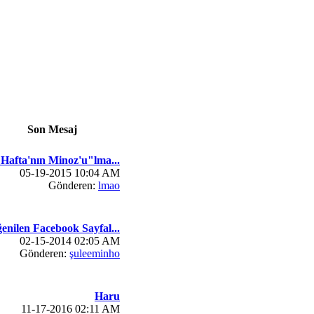
Son Mesaj
 Hafta'nın Minoz'u"lma...
05-19-2015 10:04 AM
Gönderen:
lmao
enilen Facebook Sayfal...
02-15-2014 02:05 AM
Gönderen:
şuleeminho
Haru
11-17-2016 02:11 AM