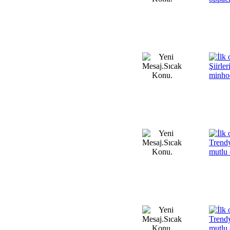
Şiirle
minho
Trendy
mutlu
Trend
mutlu