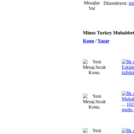
Düzenleyen:
m
Minoz Turkey Muhabbe
Konu
/
Yazar
Eskide
kübik
Muhab
...
102
mutlu