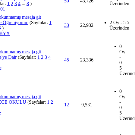
50
43,726
lar:
1
2
3
4
...
8
)
Üzerinden
e01
e Öğreniyorum
(Sayfalar:
1
2 Oy - 5 5
33
22,932
5
)
Üzerinden
yeBYX
0
Oy
e'ye Dair
(Sayfalar:
1
2
3
4
-
45
23,336
0
e
5
Üzerind
0
Oy
ECE OKULU
(Sayfalar:
1
2
-
12
9,531
0
e
5
Üzerind