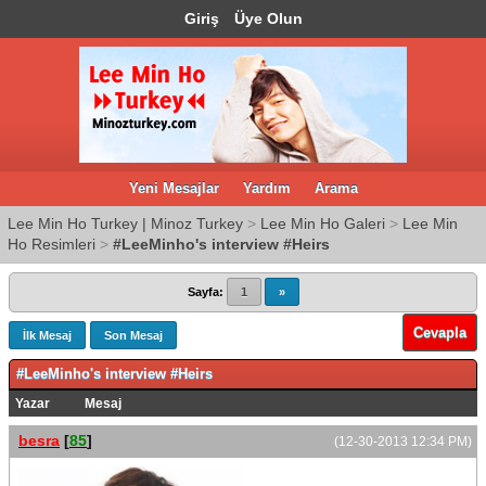
Giriş
Üye Olun
Yeni Mesajlar
Yardım
Arama
Lee Min Ho Turkey | Minoz Turkey
>
Lee Min Ho Galeri
>
Lee Min
Ho Resimleri
>
#LeeMinho's interview #Heirs
Sayfa:
1
»
Cevapla
İlk Mesaj
Son Mesaj
#LeeMinho's interview #Heirs
Yazar
Mesaj
besra
[
85
]
(12-30-2013 12:34 PM)