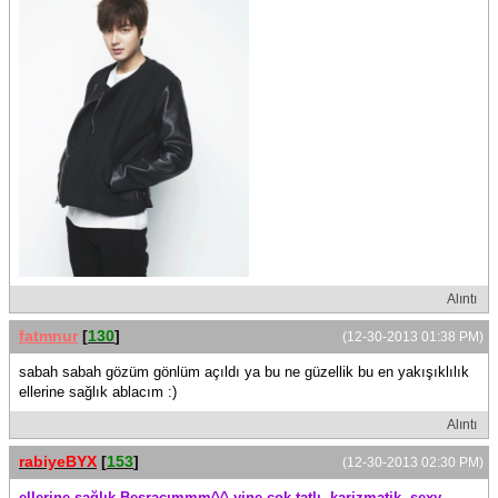
Alıntı
fatmnur
[
130
]
(12-30-2013 01:38 PM)
sabah sabah gözüm gönlüm açıldı ya bu ne güzellik bu en yakışıklılık
ellerine sağlık ablacım :)
Alıntı
rabiyeBYX
[
153
]
(12-30-2013 02:30 PM)
ellerine sağlık Besracımmm^^ yine çok tatlı, karizmatik, sexy,