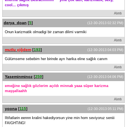
cool... çıkmış
Alıntı
derya_doan
[
5
]
(12-30-2013 02:32 PM)
Onun karizmatik olmadigi bir zaman dilimi varmiki
Alıntı
mutlu çiğdem
[
193
]
(12-30-2013 04:03 PM)
Gülümseme sebebim her birinde ayrı harika eline sağlık canım
Alıntı
Yaseminminoz
[
259
]
(12-30-2013 04:06 PM)
emeğine sağlık gözlerim açıldı minnak yaaa süper karizma
maşşallaahh
Alıntı
yoona
[
115
]
(12-30-2013 05:11 PM)
Iltifatlarin eennn kralini hakediyorsun yine min hom seviyoruz seniii
FAIGHTiNG!