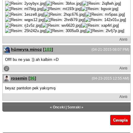
Alıntı
hümeyra minoz
[
103
]
(04-21-2015 08:07 PM)
Offf bu ne yaa :)) ah kalbim =D
Alıntı
rosemin
[
96
]
(04-23-2015 12:55 AM)
beyaz pantolon pek yakışmış
Alıntı
«
Önceki
|
Sonraki
»
Cevapla