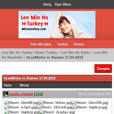
Giriş
Üye Olun
Yeni Mesajlar
Yardım
Arama
Lee Min Ho Turkey | Minoz Turkey
>
Lee Min Ho Galeri
>
Lee Min
Ho Resimleri
>
#LeeMinho in Xiamen 17.04.2015
Cevapla
#LeeMinho in Xiamen 17.04.2015
Yazar
Mesaj
mutlu çiğdem
[
193
]
(04-21-2015 08:02 PM)