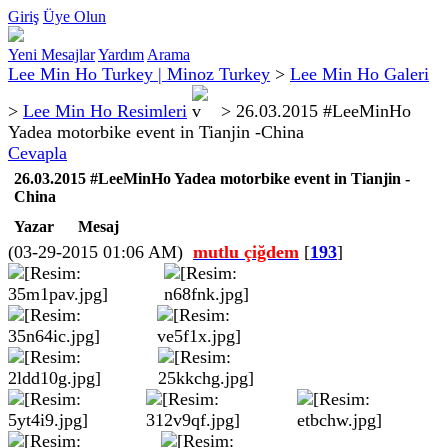
Giriş
Üye Olun
Yeni Mesajlar
Yardım
Arama
Lee Min Ho Turkey | Minoz Turkey
>
Lee Min Ho Galeri
>
Lee Min Ho Resimleri
>
26.03.2015 #LeeMinHo
Yadea motorbike event in Tianjin -China
Cevapla
26.03.2015 #LeeMinHo Yadea motorbike event in Tianjin -
China
Yazar
Mesaj
(03-29-2015 01:06 AM)
mutlu çiğdem
[
193
]