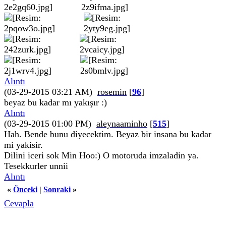
Alıntı
(03-29-2015 03:21 AM)
rosemin
[
96
]
beyaz bu kadar mı yakışır :)
Alıntı
(03-29-2015 01:00 PM)
aleynaaminho
[
515
]
Hah. Bende bunu diyecektim. Beyaz bir insana bu kadar
mi yakisir.
Dilini iceri sok Min Hoo:) O motoruda imzaladin ya.
Tesekkurler unnii
Alıntı
«
Önceki
|
Sonraki
»
Cevapla