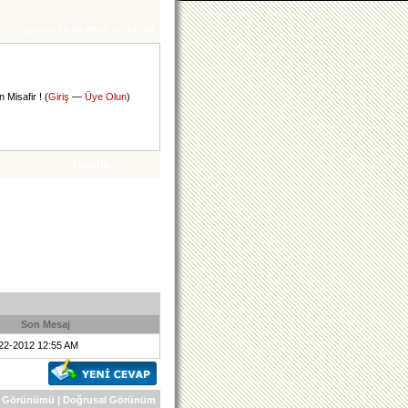
Zaman:
08-09-2026, 05:53 PM
 Misafir ! (
Giriş
—
Üye Olun
)
Takvim
Son Mesaj
-22-2012 12:55 AM
 Görünümü
|
Doğrusal Görünüm