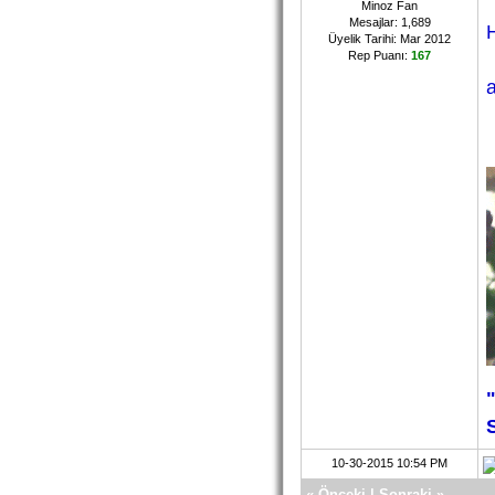
Minoz Fan
Mesajlar: 1,689
Üyelik Tarihi: Mar 2012
Rep Puanı:
167
10-30-2015 10:54 PM
«
Önceki
|
Sonraki
»