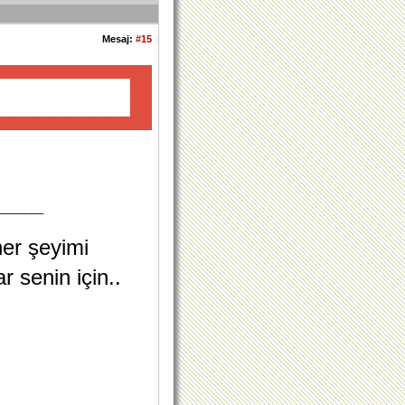
Mesaj:
#15
_______
her şeyimi
r senin için..