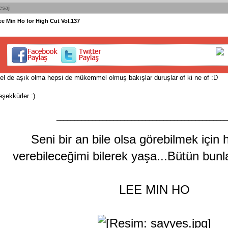
esaj
ee Min Ho for High Cut Vol.137
el de aşık olma hepsi de mükemmel olmuş bakışlar duruşlar of ki ne of :D
eşekkürler :)
________________________________________________
Seni bir an bile olsa görebilmek için 
verebileceğimi bilerek yaşa...Bütün bunla
LEE MIN HO