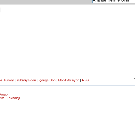
r
oz Turkey
|
Yukarıya dön
|
İçeriğe Dön
|
Mobil Versiyon
|
RSS
roup
.
a9x
-
Teknoloji