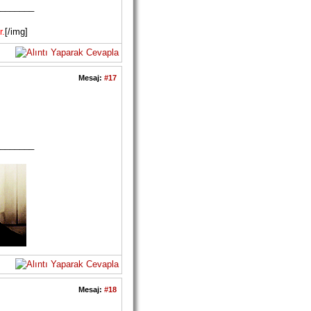
_______
r.
[/img]
Mesaj:
#17
_______
Mesaj:
#18