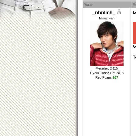
Yazar
M
_nhnlmh_
L
Minoz Fan
G
T
Mesajlar: 2,115
Üyelik Tarihi: Oct 2013
Rep Puanı:
267