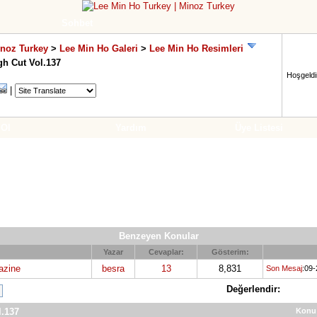
Sohbet
inoz Turkey
>
Lee Min Ho Galeri
>
Lee Min Ho Resimleri
gh Cut Vol.137
Hoşgeldin
|
 Ol
Yardım
Üye Listesi
Benzeyen Konular
Yazar
Cevaplar:
Gösterim:
azine
besra
13
8,831
Son Mesaj
:09
Değerlendir:
l.137
Konu