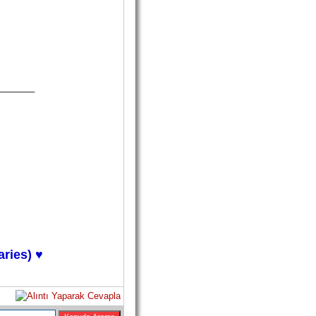
_______
ies) ♥