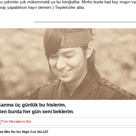
u çekimler çok mükemmeldi ya bu fotoğraflar. Minho burda bad boy imajın var
majı yapabilirsin hayır demem:) Teşekkürler abla.
________________________________________________
Sanma üç günlük bu hislerim,
en burda her gün seni beklerim.
ee Min Ho for High Cut Vol.137