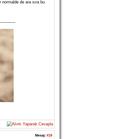
 normalde de ara sıra bu
_______
Mesaj:
#19