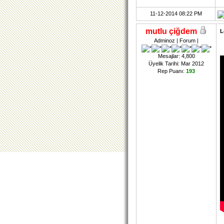
11-12-2014 08:22 PM
mutlu çiğdem
L
Adminoz | Forum |
Mesajlar: 4,800
Üyelik Tarihi: Mar 2012
Rep Puanı:
193