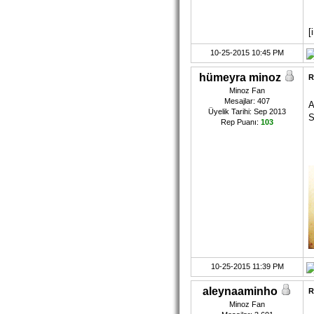
[
10-25-2015 10:45 PM
hümeyra minoz
R
Minoz Fan
Mesajlar: 407
A
Üyelik Tarihi: Sep 2013
S
Rep Puanı:
103
10-25-2015 11:39 PM
aleynaaminho
R
Minoz Fan