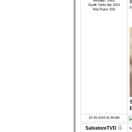
Mesajlar: 3,601
B
Üyelik Tarihi: Apr 2014
i
Rep Puanı:
515
B
10-26-2015 01:46 AM
SalvatoreTVD
L