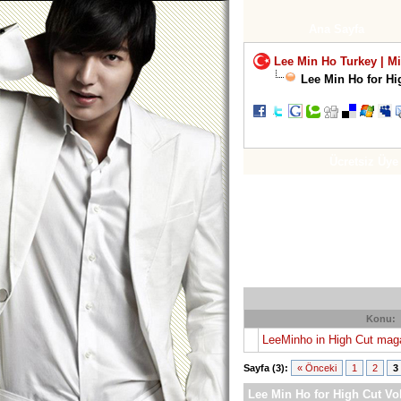
Ana Sayfa
Lee Min Ho Turkey | M
Lee Min Ho for Hi
Ücretsiz Üye
Konu:
LeeMinho in High Cut mag
Sayfa (3):
« Önceki
1
2
3
Lee Min Ho for High Cut Vo