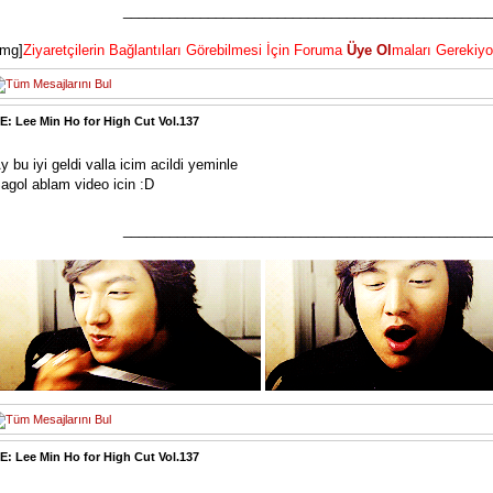
________________________________________________
img]
Ziyaretçilerin Bağlantıları Görebilmesi İçin Foruma
Üye Ol
maları Gerekiyo
E: Lee Min Ho for High Cut Vol.137
y bu iyi geldi valla icim acildi yeminle
agol ablam video icin :D
________________________________________________
E: Lee Min Ho for High Cut Vol.137