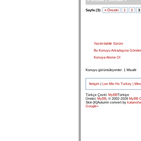
Sayfa (3):
« Önceki
1
2
3
Yazdırılabilir Sürüm
Bu Konuyu Arkadaşına Gönde
Konuya Abone Ol
Konuyu görüntüleyenler: 1 Misafir
İletişim
|
Lee Min Ho Turkey | Min
Türkçe Çeviri:
MyBB
Türkiye
Üretici:
MyBB
, © 2002-2026
MyBB G
Skin [K]Autumn convert by
katanoh
Google+