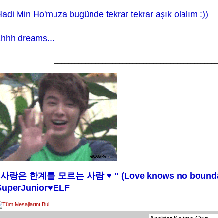
Hadi Min Ho'muza bugünde tekrar tekrar aşık olalım :))
ahhh dreams...
________________________________________________
"사랑은 한계를 모르는 사람 ♥ " (Love knows no boundar
SuperJunior♥ELF