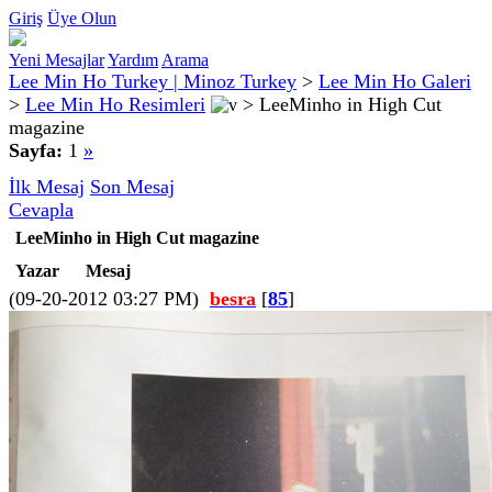
Giriş
Üye Olun
Yeni Mesajlar
Yardım
Arama
Lee Min Ho Turkey | Minoz Turkey
>
Lee Min Ho Galeri
>
Lee Min Ho Resimleri
>
LeeMinho in High Cut
magazine
Sayfa:
1
»
İlk Mesaj
Son Mesaj
Cevapla
LeeMinho in High Cut magazine
Yazar
Mesaj
(09-20-2012 03:27 PM)
besra
[
85
]