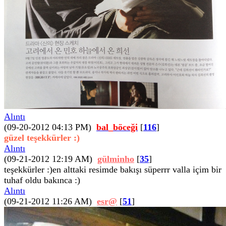
Alıntı
(09-20-2012 04:13 PM)
bal_böceği
[
116
]
güzel teşekkürler :)
Alıntı
(09-21-2012 12:19 AM)
gülminho
[
35
]
teşekkürler :)en alttaki resimde bakışı süperrr valla içim bir
tuhaf oldu bakınca :)
Alıntı
(09-21-2012 11:26 AM)
esr@
[
51
]