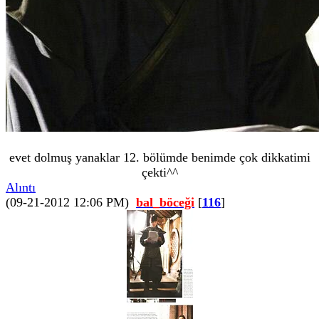
evet dolmuş yanaklar 12. bölümde benimde çok dikkatimi
çekti^^
Alıntı
(09-21-2012 12:06 PM)
bal_böceği
[
116
]