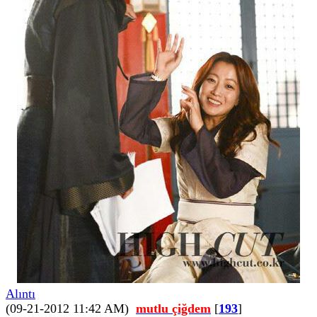
Alıntı
(09-21-2012 11:42 AM)
mutlu çiğdem
[
193
]