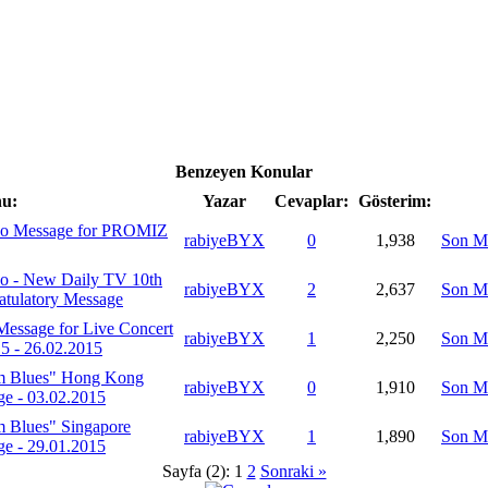
Benzeyen Konular
u:
Yazar
Cevaplar:
Gösterim:
Ho Message for PROMIZ
rabiyeBYX
0
1,938
Son M
Ho - New Daily TV 10th
rabiyeBYX
2
2,637
Son M
atulatory Message
Message for Live Concert
rabiyeBYX
1
2,250
Son M
5 - 26.02.2015
m Blues" Hong Kong
rabiyeBYX
0
1,910
Son M
ge - 03.02.2015
 Blues" Singapore
rabiyeBYX
1
1,890
Son M
ge - 29.01.2015
Sayfa (2):
1
2
Sonraki »