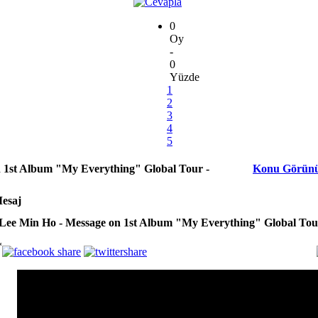
0
Oy
-
0
Yüzde
1
2
3
4
5
 1st Album "My Everything" Global Tour -
Konu Görün
esaj
Lee Min Ho - Message on 1st Album "My Everything" Global Tour