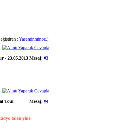
___________
eğiştiren :
Yaseminminoz
.)
r - 23.05.2013
Mesaj:
#3
l Tour -
Mesaj:
#4
tüdyo falan yine