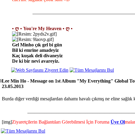
__________________________________________
• ღ • You're My Heaven • ღ •
Gel Minho çık gel bi gün
Bil ki emrine amadeyiz
Kaç kuşak deli divaneyiz
De ki bir nevi avareyiz.
Lee Min Ho - Message on 1st Album "My Everything" Global To
23.05.2013
Burda diğer verdiği mesajlardan dahamı havalı çıkmış ne eline sağlık
____________________________________________
[img]
Ziyaretçilerin Bağlantıları Görebilmesi İçin Foruma
Üye Ol
malar