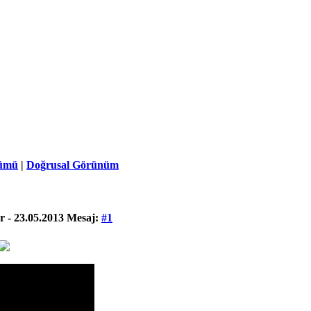
ümü
|
Doğrusal Görünüm
 - 23.05.2013
Mesaj:
#1