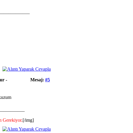
_____________
ur -
Mesaj:
#5
 kuzum
___________
ı Gerekiyor.
[/img]