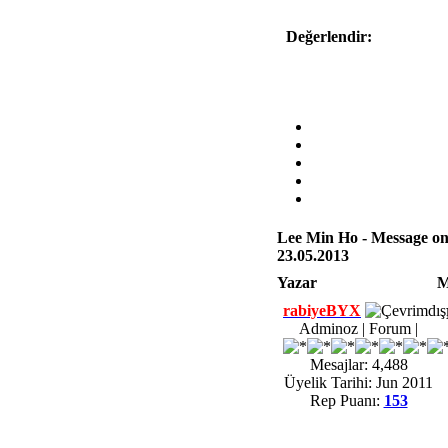
Değerlendir:
Lee Min Ho - Message on
23.05.2013
Yazar
M
rabiyeBYX
Adminoz | Forum |
Mesajlar: 4,488
Üyelik Tarihi: Jun 2011
Rep Puanı:
153