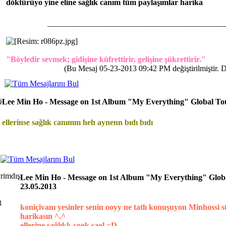
döktürüyo yine eline sağlık canım tüm paylaşımlar harika
____________________________________________
"Böyledir sevmek; gidişine küfrettirir, gelişine şükrettirir."
(Bu Mesaj 05-23-2013 09:42 PM değiştirilmiştir. D
Lee Min Ho - Message on 1st Album "My Everything" Global Tou
ellerinse sağlık canımm heh aynenn bıdı bıdı
Lee Min Ho - Message on 1st Album "My Everything" Globa
23.05.2013
3
koniçivanı yesinler senin ooyy ne tatlı konuşuyon Minhossi s
harikasın ^.^
ellerine sağlıkk çook saol =D