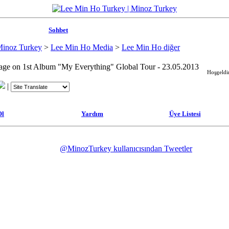
Sohbet
Minoz Turkey
>
Lee Min Ho Media
>
Lee Min Ho diğer
ge on 1st Album "My Everything" Global Tour - 23.05.2013
Hoşgeldin
|
Ol
Yardım
Üye Listesi
@MinozTurkey kullanıcısından Tweetler