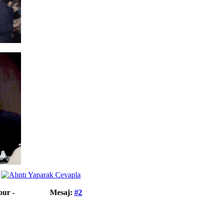
our -
Mesaj:
#2