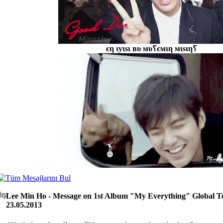
єη ιуιѕι вυ мυ؟ємιη мιѕιη؟
Lee Min Ho - Message on 1st Album "My Everything" Global T
23.05.2013