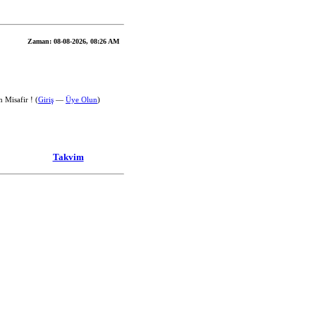
Zaman:
08-08-2026, 08:26 AM
 Misafir ! (
Giriş
—
Üye Olun
)
Takvim