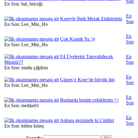
Son
En Son: bal_böceği
En
Koreyle İlgili Merak Ettikleriniz
Son
En Son: Lee_Min_Ho
En
Çok Komik Ya :))
Son
En Son: Lee_Min_Ho
F4 Üyelerini Tanıyabilecek
En
Misiniz??
Son
En Son: mutlu çiğdem
En
Güneş’e Kore’de büyük ilgi
Son
En Son: Lee_Min_Ho
En
Bunlarda benim çekiklerim ^^
Son
En Son: melike01
En
Ankara gezisinde ki Çinliler
Son
En Son: kübra kılınç