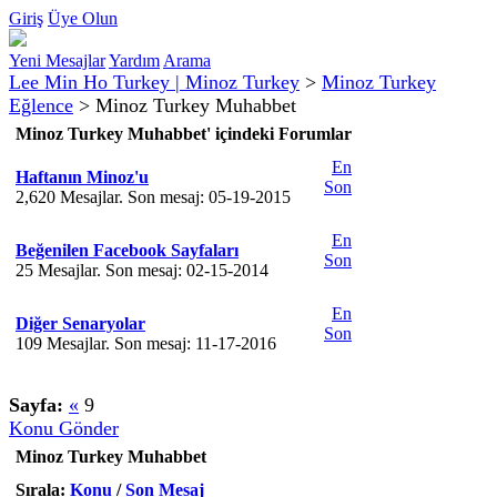
Giriş
Üye Olun
Yeni Mesajlar
Yardım
Arama
Lee Min Ho Turkey | Minoz Turkey
>
Minoz Turkey
Eğlence
>
Minoz Turkey Muhabbet
Minoz Turkey Muhabbet' içindeki Forumlar
En
Haftanın Minoz'u
Son
2,620 Mesajlar. Son mesaj: 05-19-2015
En
Beğenilen Facebook Sayfaları
Son
25 Mesajlar. Son mesaj: 02-15-2014
En
Diğer Senaryolar
Son
109 Mesajlar. Son mesaj: 11-17-2016
Sayfa:
«
9
Konu Gönder
Minoz Turkey Muhabbet
Sırala:
Konu
/
Son Mesaj