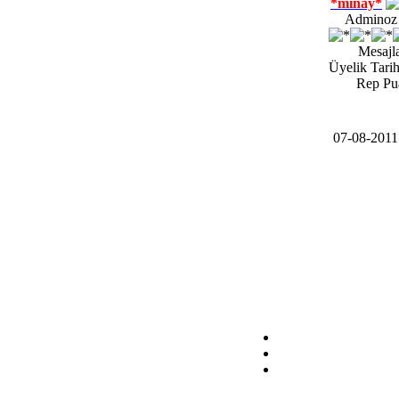
*minay*
Adminoz |
Mesajla
Üyelik Tarih
Rep Pu
07-08-201