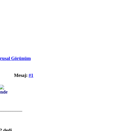
rusal Görünüm
Mesaj:
#1
ende
__________
? dedi.