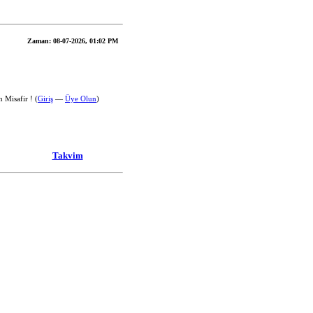
Zaman:
08-07-2026, 01:02 PM
 Misafir ! (
Giriş
—
Üye Olun
)
Takvim