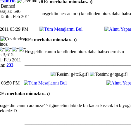
eMinHo
RE: merhaba minozlar.. :)
Banned
sajlar: 596
hoşgeldin nessacım :) kendinden biraz daha bahs
Tarihi: Feb 2011
-2011 03:29 PM
RE: merhaba minozlar.. :)
inoz
Hoşgeldin canım kendinden biraz daha bahsedermisin
: 3,615
i: Feb 2011
_____________________________________________
nı:
233
1 03:50 PM
E: merhaba minozlar.. :)
oşgeldin canım aramıza^^ ilginelelim tabi de bu kadar kısacık bi biyog
ekleriz:D
_____________________________________________