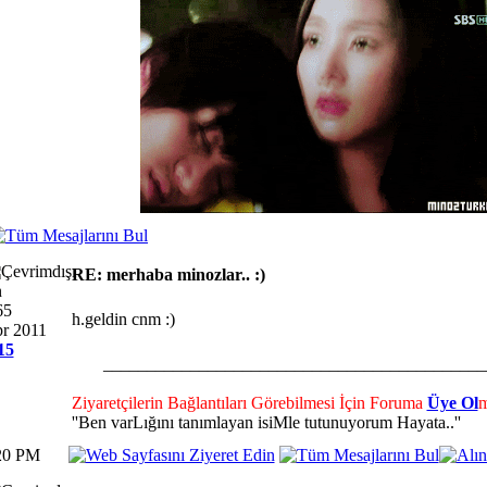
RE: merhaba minozlar.. :)
n
65
h.geldin cnm :)
pr 2011
15
____________________________________________
Ziyaretçilerin Bağlantıları Görebilmesi İçin Foruma
Üye Ol
m
''Ben varLığını tanımlayan isiMle tutunuyorum Hayata..''
:20 PM