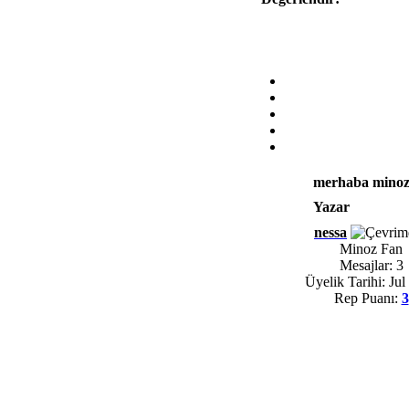
merhaba minozla
Yazar
nessa
Minoz Fan
Mesajlar: 3
Üyelik Tarihi: Jul
Rep Puanı:
3