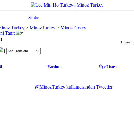
Sohbet
Minoz Turkey
>
MinozTurkey
>
MinozTurkey
ni Tanıt
:)
Hoşgeldin
|
Ol
Yardım
Üye Listesi
@MinozTurkey kullanıcısından Tweetler