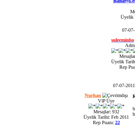
Bahar=Le
Me
Üyelik 
07-07
şuleeminho
Adm
Mesajlar
Üyelik Tarih
Rep Pua
07-07-201
Nurhan
R
VlP Üye
h
Mesajlar: 932
b
Üyelik Tarihi: Feb 2011
Rep Puanı:
22