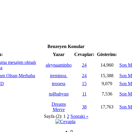
Benzeyen Konular
u:
Yazar
Cevaplar:
Gösterim:
ışma mesajım olmalı
aleynaaminho
24
14,960
Son M
ba
lam Olsun,Merhaba
ireminoz.
24
15,388
Son M
:D
teooess
15
9,079
Son M
tuğbahyun
11
7,536
Son M
Dreams
38
17,763
Son M
Merve
Sayfa (2):
1
2
Sonraki »
0