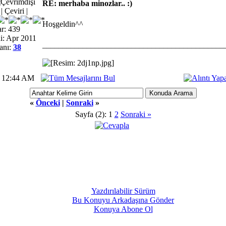
RE: merhaba minozlar.. :)
 Çeviri |
Hoşgeldin^^
r: 439
i: Apr 2011
_____________________________________________
anı:
38
1 12:44 AM
«
Önceki
|
Sonraki
»
Sayfa (2):
1
2
Sonraki »
Yazdırılabilir Sürüm
Bu Konuyu Arkadaşına Gönder
Konuya Abone Ol