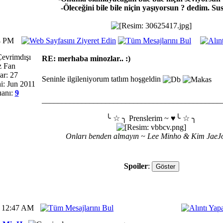
-Öleceğini bile bile niçin yaşıyorsun ? dedim. Sus
4 PM
RE: merhaba minozlar.. :)
z Fan
ar: 27
Seninle ilgileniyorum tatlım hoşgeldin
i: Jun 2011
anı:
9
_____________________________________________
╰ ☆ ╮ Prenslerim ~ ♥╰ ☆ ╮
Onları benden almayın ~ Lee Minho & Kim JaeJ
Spoiler
:
1 12:47 AM