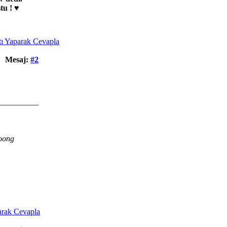
tu ! ♥
Mesaj:
#2
__________
oong