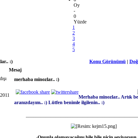
Oy
-
0
Yüzde
1
2
3
4
5
r.. :)
Konu Görünümü
|
Doğ
Mesaj
merhaba minozlar.. :)
 2011
Merhaba minozlar.. Artık b
aranızdayım.. :) Lütfen benimle ilgilenin.. :)
_____________________________________________
-Onunla olamayacağını bile bile niçin seviyorsun 