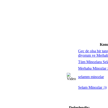
Kon
Geç de olsa bir tan
diyorum ve Merha
Tüm Minozlara Se
Merhaba Minozlar 
selamm minozlar
Selam Minozlar :))
Değerlendir: