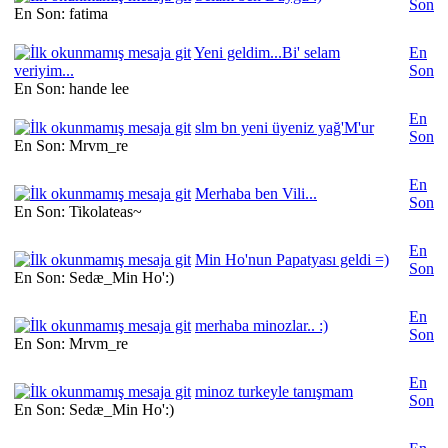
Son
En Son: fatima
Yeni geldim...Bi' selam
En
veriyim...
Son
En Son: hande lee
En
slm bn yeni üyeniz yağ'M'ur
Son
En Son: Mrvm_re
En
Merhaba ben Vili...
Son
En Son: Tikolateas~
En
Min Ho'nun Papatyası geldi =)
Son
En Son: Sedæ_Min Ho':)
En
merhaba minozlar.. :)
Son
En Son: Mrvm_re
En
minoz turkeyle tanışmam
Son
En Son: Sedæ_Min Ho':)