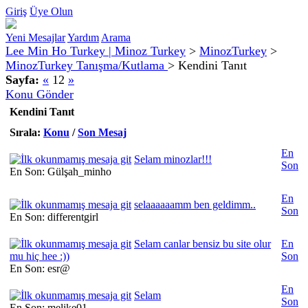
Giriş
Üye Olun
Yeni Mesajlar
Yardım
Arama
Lee Min Ho Turkey | Minoz Turkey
>
MinozTurkey
>
MinozTurkey Tanışma/Kutlama
>
Kendini Tanıt
Sayfa:
«
12
»
Konu Gönder
Kendini Tanıt
Sırala:
Konu
/
Son Mesaj
En
Selam minozlar!!!
Son
En Son: Gülşah_minho
En
selaaaaaamm ben geldimm..
Son
En Son: differentgirl
Selam canlar bensiz bu site olur
En
mu hiç hee :))
Son
En Son: esr@
En
Selam
Son
En Son: melike01