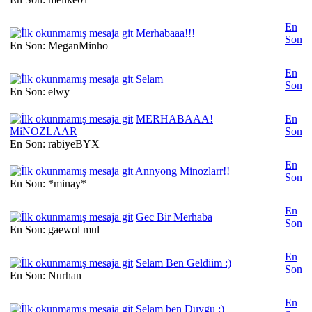
En
Merhabaaa!!!
Son
En Son: MeganMinho
En
Selam
Son
En Son: elwy
MERHABAAA!
En
MiNOZLAAR
Son
En Son: rabiyeBYX
En
Annyong Minozlarr!!
Son
En Son: *minay*
En
Gec Bir Merhaba
Son
En Son: gaewol mul
En
Selam Ben Geldiim :)
Son
En Son: Nurhan
En
Selam ben Duygu :)