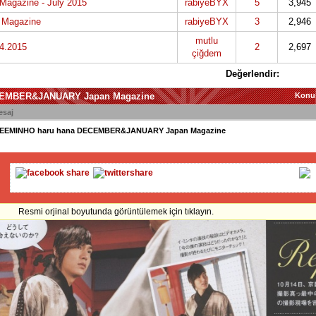
Magazine - July 2015
rabiyeBYX
5
3,945
 Magazine
rabiyeBYX
3
2,946
mutlu
4.2015
2
2,697
çiğdem
Değerlendir:
CEMBER&JANUARY Japan Magazine
Konu
esaj
lEEMINHO haru hana DECEMBER&JANUARY Japan Magazine
Resmi orjinal boyutunda görüntülemek için tıklayın.