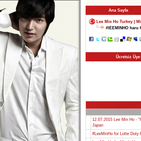
Ana Sayfa
Lee Min Ho Turkey | M
#lEEMINHO haru
Ücretsiz Üye
12.07.2015 Lee Min Ho -
Japan
#LeeMinHo for Lotte Duty 