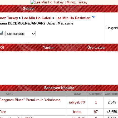
Sohbet
inoz Turkey
>
Lee Min Ho Galeri
>
Lee Min Ho Resimleri
 hana DECEMBER&JANUARY Japan Magazine
Hoşgeldin
|
 Ol
Yardım
Üye Listesi
Benzeyen Konular
Konu:
Yazar
Cevaplar:
Gösterim
 "Gangnam Blues" Premium in Yokohama,
rabiyeBYX
1
2,549
Free
besra
97
48,659