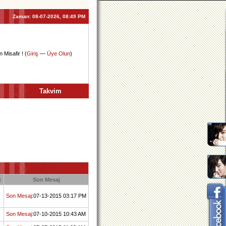
Zaman:
08-07-2026, 08:49 PM
 Misafir ! (
Giriş
—
Üye Olun
)
Takvim
:
Son Mesaj
Son Mesaj
:07-13-2015 03:17 PM
Son Mesaj
:07-10-2015 10:43 AM