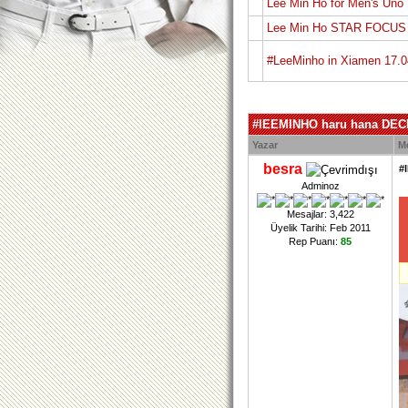
Lee Min Ho for Men's Uno 
Lee Min Ho STAR FOCUS
#LeeMinho in Xiamen 17.0
#lEEMINHO haru hana DE
Yazar
M
besra
#
Adminoz
Mesajlar: 3,422
Üyelik Tarihi: Feb 2011
Rep Puanı:
85