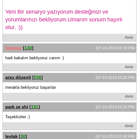
Yeni Bir senaryo yazıyorum desteğinizi ve
yorumlarınızı bekliyorum.Umarım sonum hayırlı
olur. :))
Alıntı
fatmnur
[
130
]
(07-10-2013 03:19 PM)
hadi bakalım bekliyoruz canım :)
Alıntı
arzu düzenli
[
536
]
(07-10-2013 03:20 PM)
merakla bekliyoruz başarılar
Alıntı
park ze shi
[
191
]
(07-10-2013 03:20 PM)
Teşekkürler :)
Alıntı
leylak
[
30
]
(07-10-2013 07:00 PM)