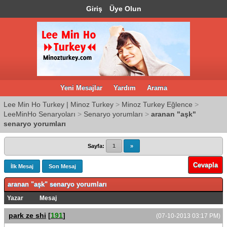
Giriş
Üye Olun
Yeni Mesajlar
Yardım
Arama
Lee Min Ho Turkey | Minoz Turkey
>
Minoz Turkey Eğlence
>
LeeMinHo Senaryoları
>
Senaryo yorumları
>
aranan "aşk"
senaryo yorumları
Sayfa:
1
»
Cevapla
İlk Mesaj
Son Mesaj
aranan "aşk" senaryo yorumları
Yazar
Mesaj
park ze shi
[
191
]
(07-10-2013 03:17 PM)