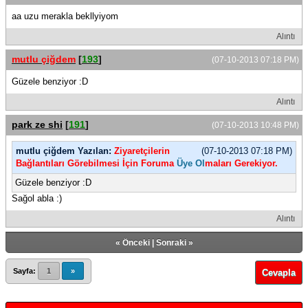
aa uzu merakla bekllyiyom
Alıntı
mutlu çiğdem
[
193
]
(07-10-2013 07:18 PM)
Güzele benziyor :D
Alıntı
park ze shi
[
191
]
(07-10-2013 10:48 PM)
mutlu çiğdem Yazılan:
Ziyaretçilerin
(07-10-2013 07:18 PM)
Bağlantıları Görebilmesi İçin Foruma
Üye Ol
maları Gerekiyor.
Güzele benziyor :D
Sağol abla :)
Alıntı
«
Önceki
|
Sonraki
»
Sayfa:
1
»
Cevapla