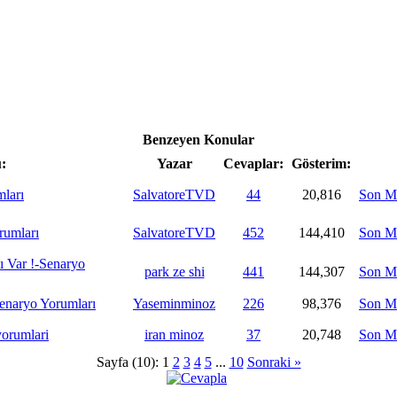
Benzeyen Konular
:
Yazar
Cevaplar:
Gösterim:
ları
SalvatoreTVD
44
20,816
Son M
rumları
SalvatoreTVD
452
144,410
Son M
ı Var !-Senaryo
park ze shi
441
144,307
Son M
aryo Yorumları
Yaseminminoz
226
98,376
Son M
orumlari
iran minoz
37
20,748
Son M
Sayfa (10):
1
2
3
4
5
...
10
Sonraki »