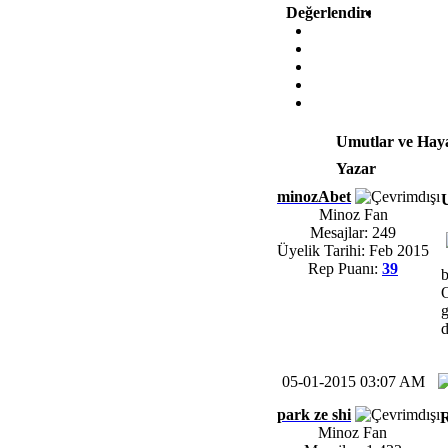
Değerlendir:
Umutlar ve Haya
Yazar
minozAbet
Minoz Fan
Mesajlar: 249
Üyelik Tarihi: Feb 2015
Rep Puanı:
39
b
O
g
d
05-01-2015 03:07 AM
park ze shi
R
Minoz Fan