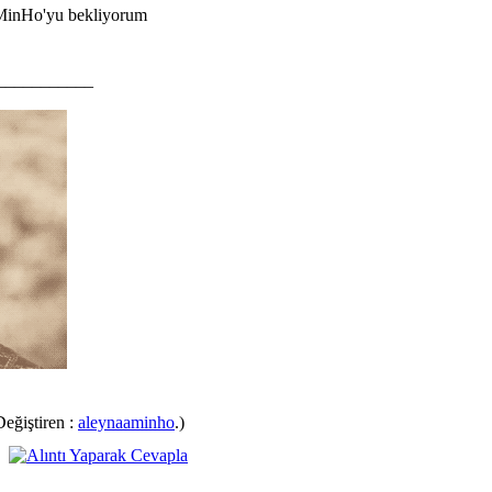
 MinHo'yu bekliyorum
___________
eğiştiren :
aleynaaminho
.)