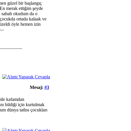
en güzel bir başlangıç
En merak ettiğim şeyde
dı sabah okudum da o
 çocukda ortada kalaak ve
üzeldi öyle hemen izin
.-
__________
Mesaj:
#3
bile kafamdan
ı bildiği için kurtulmak
nım dünya tatlısı çocukları