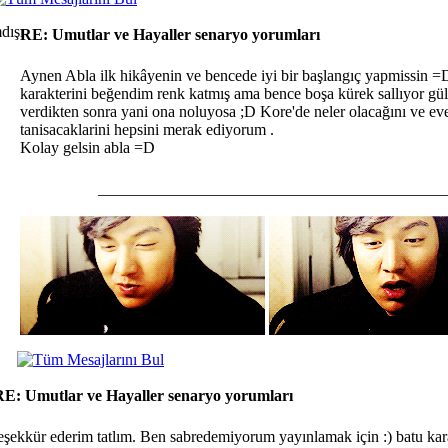
RE: Umutlar ve Hayaller senaryo yorumları
Aynen Abla ilk hikâyenin ve bencede iyi bir başlangıç yapmissin =
karakterini beğendim renk katmış ama bence boşa kürek sallıyor gü
verdikten sonra yani ona noluyosa ;D Kore'de neler olacağını ve ev
tanisacaklarini hepsini merak ediyorum .
Kolay gelsin abla =D
___________________________________________
RE: Umutlar ve Hayaller senaryo yorumları
eşekkür ederim tatlım. Ben sabredemiyorum yayınlamak için :) batu kara