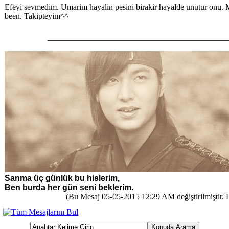
Efeyi sevmedim. Umarim hayalin pesini birakir hayalde unutur onu.
been. Takipteyim^^
____________________________________________
Sanma üç günlük bu hislerim,
Ben burda her gün seni beklerim.
(Bu Mesaj 05-05-2015 12:29 AM değiştirilmiştir. D