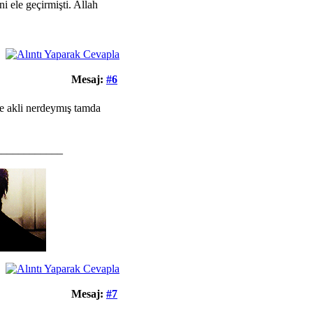
i ele geçirmişti. Allah
Mesaj:
#6
ce akli nerdeymış tamda
____________
Mesaj:
#7