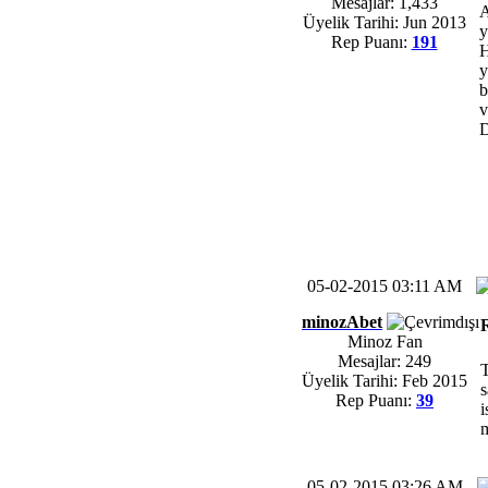
Mesajlar: 1,433
A
Üyelik Tarihi: Jun 2013
y
Rep Puanı:
191
H
y
b
v
D
05-02-2015 03:11 AM
minozAbet
Minoz Fan
Mesajlar: 249
T
Üyelik Tarihi: Feb 2015
s
Rep Puanı:
39
i
m
05-02-2015 03:26 AM