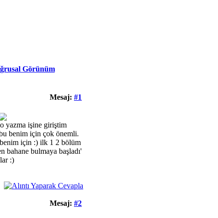
ğrusal Görünüm
Mesaj:
#1
o yazma işine giriştim
 bu benim için çok önemli.
enim için :) ilk 1 2 bölüm
den bahane bulmaya başladı'
ar :)
Mesaj:
#2