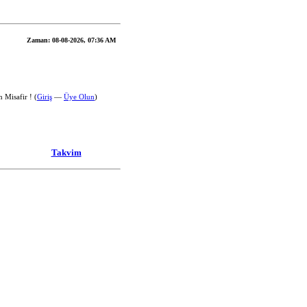
Zaman:
08-08-2026, 07:36 AM
 Misafir ! (
Giriş
—
Üye Olun
)
Takvim