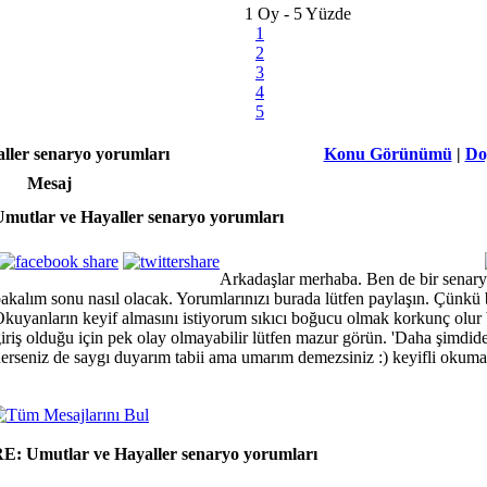
1 Oy - 5 Yüzde
1
2
3
4
5
ller senaryo yorumları
Konu Görünümü
|
Do
Mesaj
Umutlar ve Hayaller senaryo yorumları
Arkadaşlar merhaba. Ben de bir senary
akalım sonu nasıl olacak. Yorumlarınızı burada lütfen paylaşın. Çünkü
kuyanların keyif almasını istiyorum sıkıcı boğucu olmak korkunç olur b
iriş olduğu için pek olay olmayabilir lütfen mazur görün. 'Daha şimdi
erseniz de saygı duyarım tabii ama umarım demezsiniz :) keyifli okumal
E: Umutlar ve Hayaller senaryo yorumları