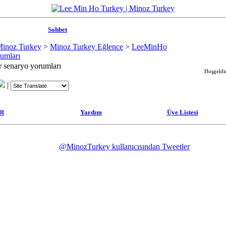
Sohbet
Minoz Turkey
>
Minoz Turkey Eğlence
>
LeeMinHo
umları
r senaryo yorumları
Hoşgeldin
|
Ol
Yardım
Üye Listesi
@MinozTurkey kullanıcısından Tweetler