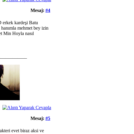
Mesaj:
#4
D erkek kardeşi Batu
l hanımla mehmet bey izin
et Min Hoyla nasıl
____________
Mesaj:
#5
kteri evet biraz aksi ve