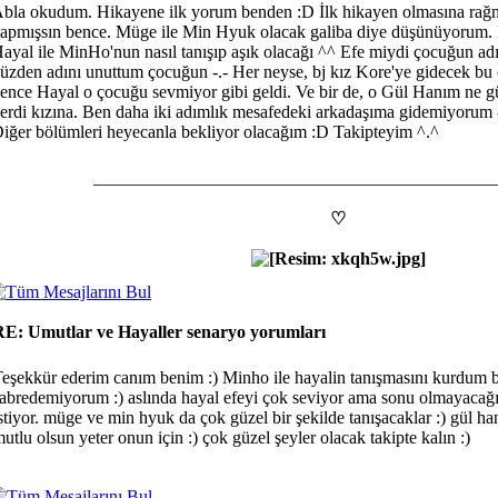
bla okudum. Hikayene ilk yorum benden :D İlk hikayen olmasına rağm
apmışsın bence. Müge ile Min Hyuk olacak galiba diye düşünüyorum. 
ayal ile MinHo'nun nasıl tanışıp aşık olacağı ^^ Efe miydi çocuğun a
üzden adını unuttum çocuğun -.- Her neyse, bj kız Kore'ye gidecek bu
ence Hayal o çocuğu sevmiyor gibi geldi. Ve bir de, o Gül Hanım ne g
erdi kızına. Ben daha iki adımlık mesafedeki arkadaşıma gidemiyorum -
iğer bölümleri heyecanla bekliyor olacağım :D Takipteyim ^.^
_____________________________________________
♡
RE: Umutlar ve Hayaller senaryo yorumları
eşekkür ederim canım benim :) Minho ile hayalin tanışmasını kurdum 
abredemiyorum :) aslında hayal efeyi çok seviyor ama sonu olmayacağın
stiyor. müge ve min hyuk da çok güzel bir şekilde tanışacaklar :) gül ha
utlu olsun yeter onun için :) çok güzel şeyler olacak takipte kalın :)