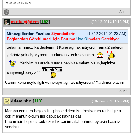
☺☺☺☺☺☺☺
Alıntı
mutlu çiğdem
[
193
]
(10-12-2014 10:13 PM)
Minozgillerden Yazılan:
Ziyaretçilerin
(10-12-2014 01:23 AM)
Bağlantıları Görebilmesi İçin Foruma
Üye Ol
maları Gerekiyor.
Selamlar minoz kardeşlerim :) Konu açmak istiyorum ama 2 seferdir
yetkiniz yok diyor,yardımcı olursanız çok sevinirim
Yeniyim bu arada burada,hepinize selam olsun,hepinize
annyeonghaseyo ^^
Canım konu neyle ilgili ve nereye açmak istiyorsun? Yardımcı olayım
Alıntı
ddeminho
[
118
]
(10-12-2014 11:25 PM)
Meraba canımm hoşgeldin :) bnde didem ist. Yasiyorum tanistigima
cok memnun oldum ins cabucak kaynasicaz
Baban icin hepimiz cok üzüldük canim allah rahmet eylesin basiniz
sagolsun