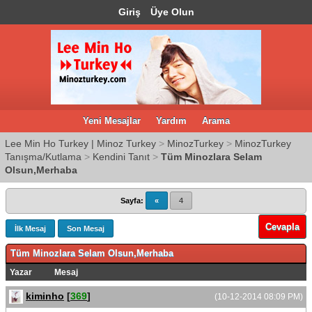
Giriş
Üye Olun
Yeni Mesajlar
Yardım
Arama
Lee Min Ho Turkey | Minoz Turkey
>
MinozTurkey
>
MinozTurkey
Tanışma/Kutlama
>
Kendini Tanıt
>
Tüm Minozlara Selam
Olsun,Merhaba
Sayfa:
«
4
Cevapla
İlk Mesaj
Son Mesaj
Tüm Minozlara Selam Olsun,Merhaba
Yazar
Mesaj
kiminho
[
369
]
(10-12-2014 08:09 PM)