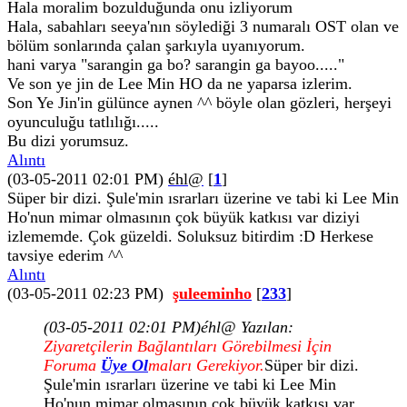
Hala moralim bozulduğunda onu izliyorum
Hala, sabahları seeya'nın söylediği 3 numaralı OST olan ve
bölüm sonlarında çalan şarkıyla uyanıyorum.
hani varya "sarangin ga bo? sarangin ga bayoo....."
Ve son ye jin de Lee Min HO da ne yaparsa izlerim.
Son Ye Jin'in gülünce aynen ^^ böyle olan gözleri, herşeyi
oyunculuğu tatlılığı.....
Bu dizi yorumsuz.
Alıntı
(03-05-2011 02:01 PM)
éhl@
[
1
]
Süper bir dizi. Şule'min ısrarları üzerine ve tabi ki Lee Min
Ho'nun mimar olmasının çok büyük katkısı var diziyi
izlememde. Çok güzeldi. Soluksuz bitirdim :D Herkese
tavsiye ederim ^^
Alıntı
(03-05-2011 02:23 PM)
şuleeminho
[
233
]
(03-05-2011 02:01 PM)
éhl@ Yazılan:
Ziyaretçilerin Bağlantıları Görebilmesi İçin
Foruma
Üye Ol
maları Gerekiyor.
Süper bir dizi.
Şule'min ısrarları üzerine ve tabi ki Lee Min
Ho'nun mimar olmasının çok büyük katkısı var