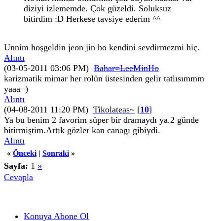
diziyi izlememde. Çok güzeldi. Soluksuz
bitirdim :D Herkese tavsiye ederim ^^
Unnim hoşgeldin jeon jin ho kendini sevdirmezmi hiç.
Alıntı
(03-05-2011 03:06 PM)
Bahar=LeeMinHo
karizmatik mimar her rolün üstesinden gelir tatlısımmm
yaaa=)
Alıntı
(04-08-2011 11:20 PM)
Tikolateas~
[
10
]
Ya bu benim 2 favorim süper bir dramaydı ya.2 günde
bitirmiştim.Artık gözler kan canagı gibiydi.
Alıntı
«
Önceki
|
Sonraki
»
Sayfa:
1
»
Cevapla
Konuya Abone Ol