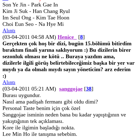
Son Ye Jin - Park Gae In
Kim Ji Suk - Han Chang Ryul
Im Seul Ong - Kim Tae Hoon
Choi Eun Seo - Na Hye Mi
Alıntı
(03-04-2011 04:58 AM)
Henice_
[
8
]
Gerçekten çok hoş bir dizi, bugün 15.bölümü bitirdim
bıraktım finali yarına saklıyorum :) Bu dizilerin birer
sezonluk olması ne kötü .. Buraya yazdım ama,
dizilerle ilgili görüş belirtebileceğimiz başka bir yer var
mıydı ya da olmalı mıydı sayın yöneticim? arz ederim
:)
Alıntı
(03-04-2011 05:21 AM)
sanggojae
[
38
]
Burası uygundur.
Nasıl ama padişah fermanı gibi oldu dimi?
Personal Taste benim için çok özel
Sanggojae isminin neden bana bu kadar yapıştığının ve
yakıştığının tek açıklaması.
Kore ile ilgimin başladığı nokta.
Lee Min Ho ile tanışma sebebim.