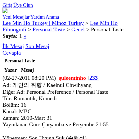
Giriş
Üye Olun
Yeni Mesajlar
Yardım
Arama
Lee Min Ho Turkey | Minoz Turkey
>
Lee Min Ho
Filmografi
>
Personal Taste
>
Genel
>
Personal Taste
Sayfa:
1
»
İlk Mesaj
Son Mesaj
Cevapla
Personal Taste
Yazar
Mesaj
(02-27-2011 08:20 PM)
şuleeminho
[
233
]
Ad: 개인의 취향 / Kaeinui Chwihyang
Diğer Ad: Personal Preference / Personal Taste
Tür: Romantik, Komedi
Bölüm: 16
Kanal: MBC
Zaman: 2010-Mart 31
Yayınlanan Gün: Çarşamba ve Perşembe 21:55
Yönetmen: Son Hyung Suk (손형석)