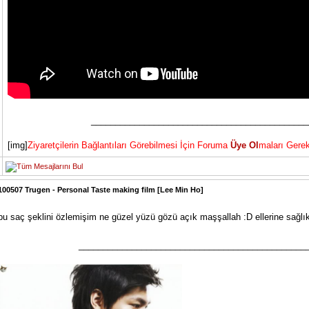
_____________________________________________
[img]
Ziyaretçilerin Bağlantıları Görebilmesi İçin Foruma
Üye Ol
maları Gerek
100507 Trugen - Personal Taste making film [Lee Min Ho]
bu saç şeklini özlemişim ne güzel yüzü gözü açık maşşallah :D ellerine sağlık
_______________________________________________