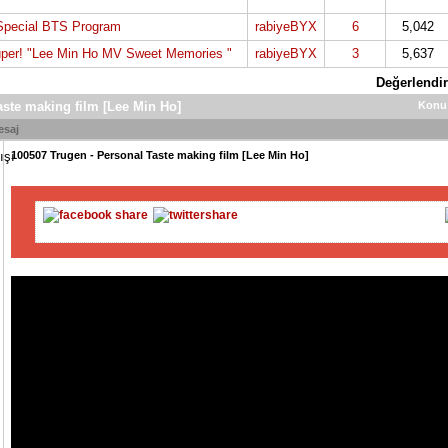
Special BTS Program
rabiyeBYX
6
5,042
per! "Lee Min Ho MV Sweet Memories "
rabiyeBYX
3
5,637
Değerlendir
aste making film [Lee Min Ho]
Konu
esaj
100507 Trugen - Personal Taste making film [Lee Min Ho]