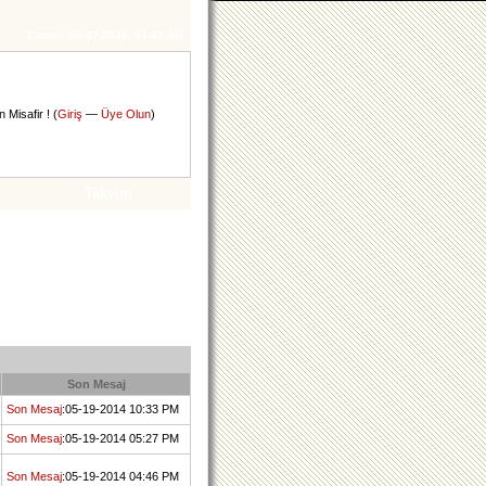
Zaman:
08-07-2026, 01:47 AM
 Misafir ! (
Giriş
—
Üye Olun
)
Takvim
Son Mesaj
Son Mesaj
:05-19-2014 10:33 PM
Son Mesaj
:05-19-2014 05:27 PM
Son Mesaj
:05-19-2014 04:46 PM