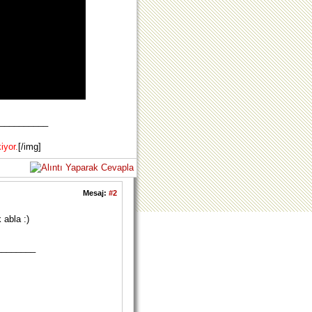
__________
iyor.
[/img]
Mesaj:
#2
 abla :)
________