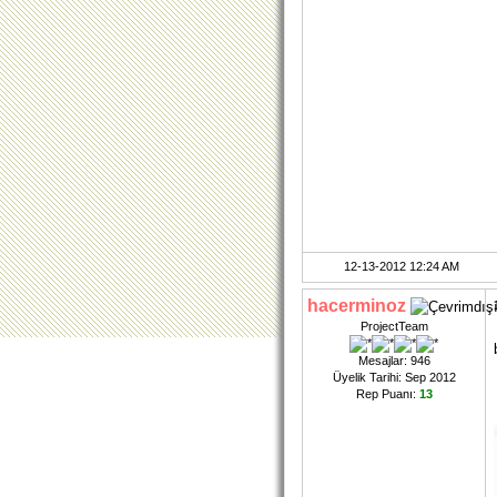
12-13-2012 12:24 AM
hacerminoz
ProjectTeam
Mesajlar: 946
Üyelik Tarihi: Sep 2012
Rep Puanı:
13