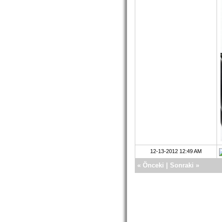
12-13-2012 12:49 AM
«
Önceki
|
Sonraki
»