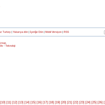
r
oz Turkey
|
Yukarıya dön
|
İçeriğe Dön
|
Mobil Versiyon
|
RSS
roup
.
a9x
-
Teknoloji
[10]
[11]
[12]
[13]
[14]
[15]
[16]
[17]
[18]
[19]
[20]
[21]
[22]
[23]
[24]
[25]
[26]
[