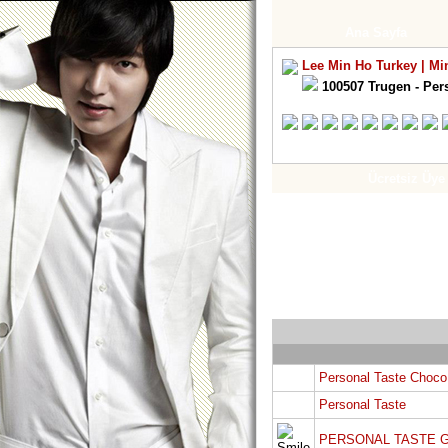
Ana Sayfa
Lee Min Ho Turkey | Mi
100507 Trugen - Per
Ücretsiz Üye
Personal Taste Choco 
Personal Taste
PERSONAL TASTE G