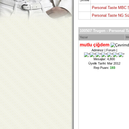
Personal Taste MBC 
Personal Taste NG Sü
100507 Trugen - Personal T
Yazar
M
mutlu çiğdem
Adminoz | Forum |
Mesajlar: 4,800
Üyelik Tarihi: Mar 2012
Rep Puanı:
193