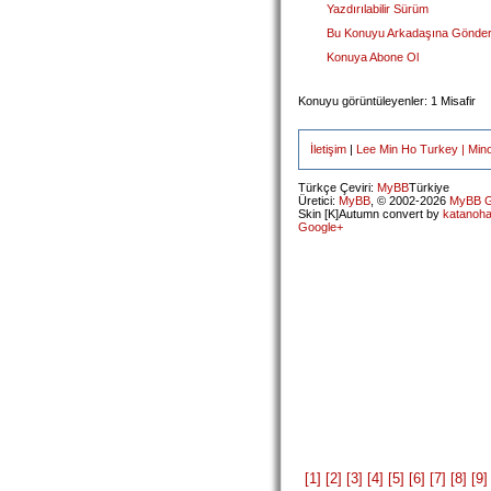
Yazdırılabilir Sürüm
Bu Konuyu Arkadaşına Gönde
Konuya Abone Ol
Konuyu görüntüleyenler: 1 Misafir
İletişim
|
Lee Min Ho Turkey | Min
Türkçe Çeviri:
MyBB
Türkiye
Üretici:
MyBB
, © 2002-2026
MyBB G
Skin [K]Autumn convert by
katanoh
Google+
[1]
[2]
[3]
[4]
[5]
[6]
[7]
[8]
[9]