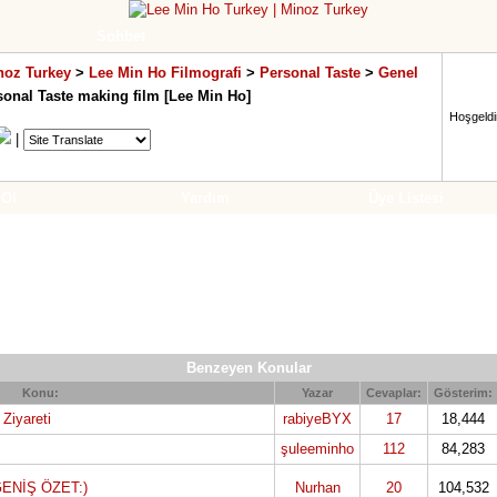
Sohbet
noz Turkey
>
Lee Min Ho Filmografi
>
Personal Taste
>
Genel
sonal Taste making film [Lee Min Ho]
Hoşgeldin
|
 Ol
Yardım
Üye Listesi
Benzeyen Konular
Konu:
Yazar
Cevaplar:
Gösterim:
Ziyareti
rabiyeBYX
17
18,444
şuleeminho
112
84,283
ENİŞ ÖZET:)
Nurhan
20
104,532