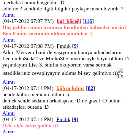
merhaba canım hoşgeldin :D
adın ne ? kendinle ilgili bilgiler paylaşır mısın bizimle ?
Alıntı
(04-17-2012 07:07 PM)
bal_böceği
[
116
]
Hoş geldin canım aramıza kendinden bahseder misin?
Ben Emine memnun oldum şimdiden :)
Alıntı
(04-17-2012 07:08 PM)
Fındık
[
9
]
Adım Meryem İzmirde yaşıyorum buraya arkadaslarım
LeeminhoSedaT ve MinhoShe önermesiyle kayıt oldum 17
yaşındayım Lise 3. sınıfta okuyorum varsa sormak
istedikleriniz cevaplıyayım aklıma bi şey gelimiyo :))
Alıntı
(04-17-2012 07:11 PM)
kübra kılınç
[
82
]
bende kübra memnun oldum :)
demek sende sedanın arkadaşısın :D ne güzel :D bütün
arkadaşları burada :D
Alıntı
(04-17-2012 07:11 PM)
Fındık
[
9
]
Öyle oldu biraz galiba :D
Alıntı