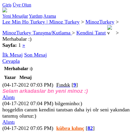
Giriş
Üye Olun
Yeni Mesajlar
Yardım
Arama
Lee Min Ho Turkey | Minoz Turkey
>
MinozTurkey
>
MinozTurkey Tanışma/Kutlama
>
Kendini Tanıt
>
Merhabalar :)
Sayfa:
1
»
İlk Mesaj
Son Mesaj
Cevapla
Merhabalar :)
Yazar
Mesaj
(04-17-2012 07:03 PM)
Fındık
[
9
]
Selam arkadaslar bn yeni minoz :)
Alıntı
(04-17-2012 07:04 PM)
bilgeminho:)
hoşgeldin canım kendini tanıtsan daha iyi olr seni yakından
tanımış oluruz:)
Alıntı
(04-17-2012 07:05 PM)
kübra kılınç
[
82
]