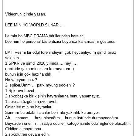
Videonun içinde yazan.
LEE MİN HO WORLD SUNAR …
Le min ho MBC DRAMA ödüllerinden kareler.
Lee min ho personal taste dizisi boyunca karizmasını gösterdi.
LMH:Resmi bir ödül törenindeyim,çok heycanlıydım şimdi biraz
sakinim.
1.SPKR:ve şimdi 2010 yılında … hey …
(tabikide şaka minozlara kızmıyorum. )
bunun için çok hazırlandık.
Ne yapıyorsunuz?
2. spiker.Umm … park myung soo-shii?
1.Spkr:evet evet
2.spkr:başka bir kişinin hayranlarına bunu yapamayız.
1.spkr:ah,üzgünüm,evet evet.
Onlar lee min ho hayranları.
Sanırım buradaki insanlar benimle yakınlık kuramıyor.
Ah … tamam … hızlı olacağım …bunun üstünde durmayacağım.
Buyüzden önerim … radyo ödülleri katogorisinde ödül eğlence olacaktır.
Ciddiye almayın onu.
2.spkr:lütfen devam edin.