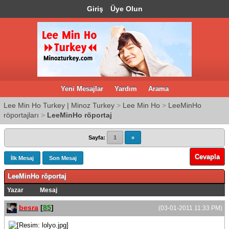
Giriş
Üye Olun
Yeni Mesajlar
Yardım
Arama
Lee Min Ho Turkey | Minoz Turkey
>
Lee Min Ho
>
LeeMinHo
röportajları
>
LeeMinHo röportaj
Sayfa:
1
»
Cevapla
İlk Mesaj
Son Mesaj
LeeMinHo röportaj
Yazar
Mesaj
besra
[
85
]
(03-01-2011 11:33 PM)