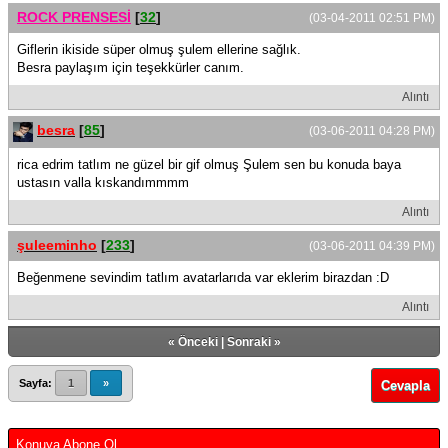
ROCK PRENSESİ
[
32
]
(03-04-2011 02:51 PM)
Giflerin ikiside süper olmuş şulem ellerine sağlık.
Besra paylaşım için teşekkürler canım.
Alıntı
besra
[
85
]
(03-06-2011 04:28 PM)
rica edrim tatlım ne güzel bir gif olmuş Şulem sen bu konuda baya
ustasın valla kıskandımmmm
Alıntı
şuleeminho
[
233
]
(03-06-2011 04:39 PM)
Beğenmene sevindim tatlım avatarlarıda var eklerim birazdan :D
Alıntı
«
Önceki
|
Sonraki
»
Sayfa:
1
»
Cevapla
Konuya Abone Ol