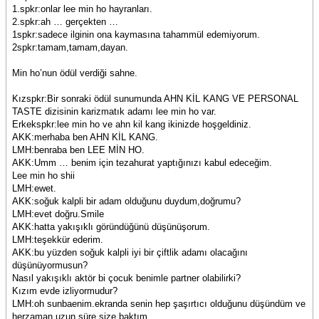
1.spkr:onlar lee min ho hayranları.
2.spkr:ah … gerçekten …
1spkr:sadece ilginin ona kaymasına tahammül edemiyorum.
2spkr:tamam,tamam,dayan.
Min ho’nun ödül verdiği sahne.
Kızspkr:Bir sonraki ödül sunumunda AHN KİL KANG VE PERSONAL
TASTE dizisinin karizmatık adamı lee min ho var.
Erkekspkr:lee min ho ve ahn kil kang ikinizde hoşgeldiniz.
AKK:merhaba ben AHN KİL KANG.
LMH:benraba ben LEE MİN HO.
AKK:Umm … benim için tezahurat yaptığınızı kabul edeceğim.
Lee min ho shii
LMH:ewet.
AKK:soğuk kalpli bir adam olduğunu duydum,doğrumu?
LMH:evet doğru.Smile
AKK:hatta yakışıklı göründüğünü düşünüşorum.
LMH:teşekkür ederim.
AKK:bu yüzden soğuk kalpli iyi bir çiftlik adamı olacağını
düşünüyormusun?
Nasıl yakışıklı aktör bi çocuk benimle partner olabilirki?
Kızım evde izliyormudur?
LMH:oh sunbaenim.ekranda senin hep şaşırtıcı olduğunu düşündüm ve
herzaman uzun süre size baktım.