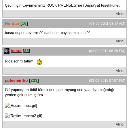
Çeviri için Çevirmenimiz ROCK PRENSESİ'ne (Büşra'ya) teşekkürler.
Alıntı
Nurdan
[
16
]
(03-02-2011 03:17 AM)
busra super cevirmis^^ saol cnm paylasimin icin ^^
Alıntı
besra
[
85
]
(03-02-2011 06:20 PM)
Rica edrim tatlım
Alıntı
şuleeminho
[
233
]
(03-02-2011 07:07 PM)
Gif yapmıştım ödül töreninden park myung soo yaa diye bağırdığı
yerden çok gülmüştüm.
Alıntı