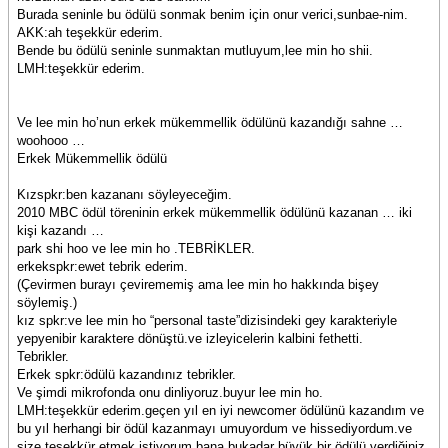
Burada seninle bu ödülü sonmak benim için onur verici,sunbae-nim.
AKK:ah teşekkür ederim.
Bende bu ödülü seninle sunmaktan mutluyum,lee min ho shii.
LMH:teşekkür ederim.
Ve lee min ho’nun erkek mükemmellik ödülünü kazandığı sahne …
woohooo …
Erkek Mükemmellik ödülü
Kızspkr:ben kazananı söyleyeceğim.
2010 MBC ödül töreninin erkek mükemmellik ödülünü kazanan … iki
kişi kazandı …
park shi hoo ve lee min ho .TEBRİKLER.
erkekspkr:ewet tebrik ederim.
(Çevirmen burayı çevirememiş ama lee min ho hakkında bişey
söylemiş.)
kız spkr:ve lee min ho “personal taste”dizisindeki gey karakteriyle
yepyenibir karaktere dönüştü.ve izleyicelerin kalbini fethetti.
Tebrikler.
Erkek spkr:ödülü kazandınız tebrikler.
Ve şimdi mikrofonda onu dinliyoruz.buyur lee min ho.
LMH:teşekkür ederim.geçen yıl en iyi newcomer ödülünü kazandım ve
bu yıl herhangi bir ödül kazanmayı umuyordum ve hissediyordum.ve
size teşekkür etmek istiyorum,bana bukadar büyük bir ödülü verdiğiniz