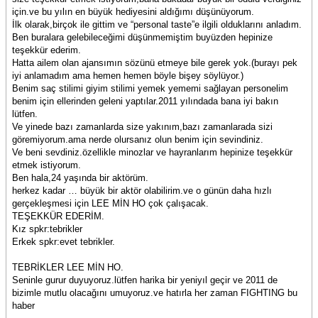
için.ve bu yılın en büyük hediyesini aldığımı düşünüyorum.
İlk olarak,birçok ile gittim ve “personal taste”e ilgili olduklarını anladım.
Ben buralara gelebileceğimi düşünmemiştim buyüzden hepinize
teşekkür ederim.
Hatta ailem olan ajansımın sözünü etmeye bile gerek yok.(burayı pek
iyi anlamadım ama hemen hemen böyle bişey söylüyor.)
Benim saç stilimi giyim stilimi yemek yememi sağlayan personelim
benim için ellerinden geleni yaptılar.2011 yılındada bana iyi bakın
lütfen.
Ve yinede bazı zamanlarda size yakınım,bazı zamanlarada sizi
göremiyorum.ama nerde olursanız olun benim için sevindiniz.
Ve beni sevdiniz.özellikle minozlar ve hayranlarım hepinize teşekkür
etmek istiyorum.
Ben hala,24 yaşında bir aktörüm.
herkez kadar … büyük bir aktör olabilirim.ve o günün daha hızlı
gerçekleşmesi için LEE MİN HO çok çalışacak.
TEŞEKKÜR EDERİM.
Kız spkr:tebrikler
Erkek spkr:evet tebrikler.
TEBRİKLER LEE MİN HO.
Seninle gurur duyuyoruz.lütfen harika bir yeniyıl geçir ve 2011 de
bizimle mutlu olacağını umuyoruz.ve hatırla her zaman FIGHTING bu
haber