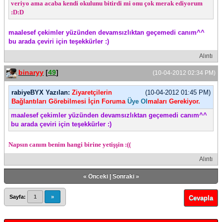
veriyo ama acaba kendi okulunu bitirdi mi onu çok merak ediyorum
:D:D
maalesef çekimler yüzünden devamsızlıktan geçemedi canım^^
bu arada çeviri için teşekkürler :)
Alıntı
binaryy
[
49
]
(10-04-2012 02:34 PM)
rabiyeBYX Yazılan:
Ziyaretçilerin
(10-04-2012 01:45 PM)
Bağlantıları Görebilmesi İçin Foruma
Üye Ol
maları Gerekiyor.
maalesef çekimler yüzünden devamsızlıktan geçemedi canım^^
bu arada çeviri için teşekkürler :)
Napsın canım benim hangi birine yetişşin :((
Alıntı
«
Önceki
|
Sonraki
»
Sayfa:
1
»
Cevapla