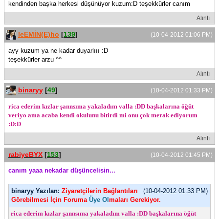
kendinden başka herkesi düşünüyor kuzum:D teşekkürler canım
Alıntı
leEMİN(E)ho
[
139
]
(10-04-2012 01:06 PM)
ayy kuzum ya ne kadar duyarlııı :D
teşekkürler arzu ^^
Alıntı
binaryy
[
49
]
(10-04-2012 01:33 PM)
rica ederim kızlar şannsıma yakaladım valla :DD başkalarına öğüt
veriyo ama acaba kendi okulunu bitirdi mi onu çok merak ediyorum
:D:D
Alıntı
rabiyeBYX
[
153
]
(10-04-2012 01:45 PM)
canım yaaa nekadar düşüncelisin...
binaryy Yazılan:
Ziyaretçilerin Bağlantıları
(10-04-2012 01:33 PM)
Görebilmesi İçin Foruma
Üye Ol
maları Gerekiyor.
rica ederim kızlar şannsıma yakaladım valla :DD başkalarına öğüt