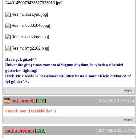
Hava çok güzel^^
Üniversite giriş sınav zamanı olduğunu duydum, bu yüzden sihrinizi
gösterin~ fighting!
Özellikle sınavlara hazırlananlar,lütfen hasta olmamak için dikkat edin!
İyi günler^^v
Alıntı
bal_böceği
[
116
]
(10-04-2012 11:16 AM)
duyarlı şey :) teşekkürler :)
Alıntı
mutlu çiğdem
[
193
]
(10-04-2012 11:58 AM)