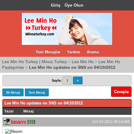
Giriş
Üye Olun
Yeni Mesajlar
Yardım
Arama
Lee Min Ho Turkey | Minoz Turkey
>
Lee Min Ho
>
Lee Min Ho
Paylaşımlar
>
Lee Min Ho updates on SNS on 04/10/2012
Sayfa:
1
»
Cevapla
İlk Mesaj
Son Mesaj
Lee Min Ho updates on SNS on 04/10/2012
Yazar
Mesaj
binaryy
[
49
]
(10-04-2012 08:14 AM)