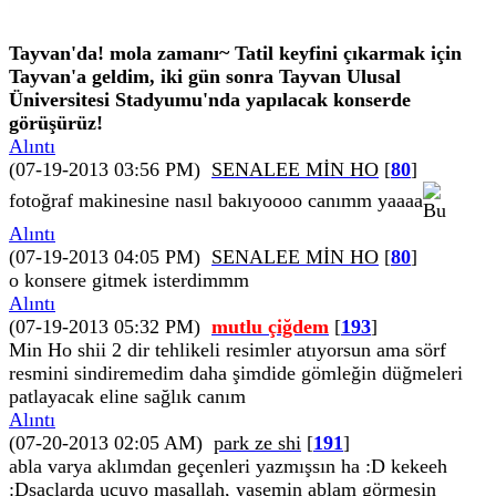
Tayvan'da! mola zamanı~ Tatil keyfini çıkarmak için
Tayvan'a geldim, iki gün sonra Tayvan Ulusal
Üniversitesi Stadyumu'nda yapılacak konserde
görüşürüz!
Alıntı
(07-19-2013 03:56 PM)
SENALEE MİN HO
[
80
]
fotoğraf makinesine nasıl bakıyoooo canımm yaaaa
Alıntı
(07-19-2013 04:05 PM)
SENALEE MİN HO
[
80
]
o konsere gitmek isterdimmm
Alıntı
(07-19-2013 05:32 PM)
mutlu çiğdem
[
193
]
Min Ho shii 2 dir tehlikeli resimler atıyorsun ama sörf
resmini sindiremedim daha şimdide gömleğin düğmeleri
patlayacak eline sağlık canım
Alıntı
(07-20-2013 02:05 AM)
park ze shi
[
191
]
abla varya aklımdan geçenleri yazmışsın ha :D kekeeh
:Dsaçlarda uçuyo maşallah, yasemin ablam görmesin