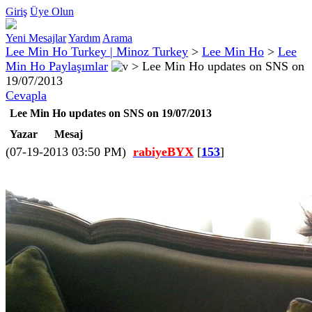
Giriş
Üye Olun
Yeni Mesajlar
Yardım
Arama
Lee Min Ho Turkey | Minoz Turkey
>
Lee Min Ho
>
Lee
Min Ho Paylaşımlar
>
Lee Min Ho updates on SNS on
19/07/2013
Cevapla
Lee Min Ho updates on SNS on 19/07/2013
Yazar
Mesaj
(07-19-2013 03:50 PM)
rabiyeBYX
[
153
]