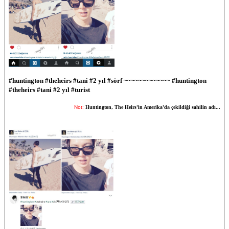
#huntington #theheirs #tani #2 yıl #sörf ~~~~~~~~~~~~~ #huntington
#theheirs #tani #2 yıl #turist
Not:
Huntington, The Heirs'in Amerika'da çekildiği sahilin adı...