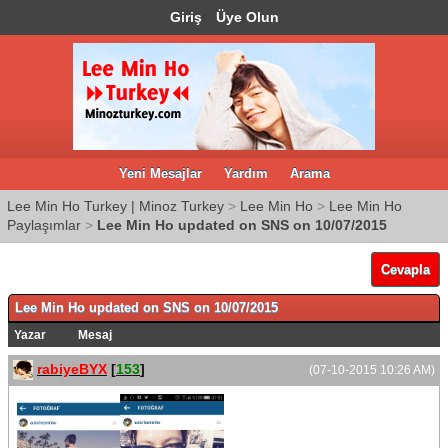
Giriş
Üye Olun
Yeni Mesajlar
Yardım
Arama
Lee Min Ho Turkey | Minoz Turkey
>
Lee Min Ho
>
Lee Min Ho
Paylaşımlar
>
Lee Min Ho updated on SNS on 10/07/2015
Cevapla
Lee Min Ho updated on SNS on 10/07/2015
Yazar
Mesaj
rabiyeBYX
[
153
]
(07-10-2015 10:26 AM)