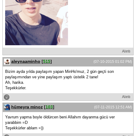
Alıntı
aleynaaminho
[
515
]
(07-10-2015 01:02 PM)
Bizim ayda yılda paylaşım yapan MinHo'muz, 2 gün geçti son
paylaşımından ve yine paylaşım yaptı üstelik 2 tane!
Ah, harika.
Teşekkürler.
Alıntı
hümeyra minoz
[
103
]
(07-11-2015 12:51 AM)
Yavrum yapma boyle öldürcen beni Allahım dayanma gücü ver
yarabbim =D
Teşekkürler ablam =))