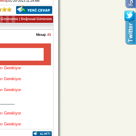
Mesaj
:01-20-2013 11:24 AM
 Görünümü
|
Doğrusal Görünüm
Mesaj:
#1
rı Gerekiyor.
rı Gerekiyor.
rı Gerekiyor.
_______
rı Gerekiyor.
rı Gerekiyor.