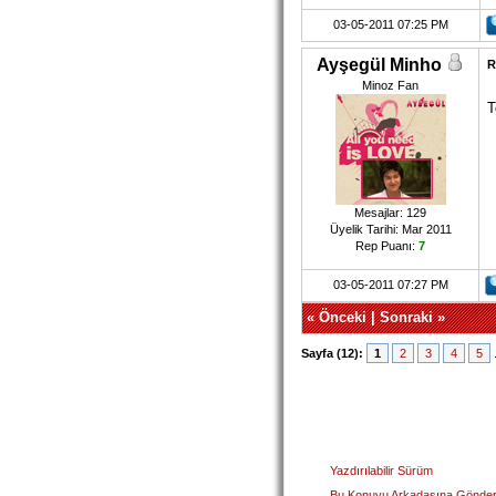
03-05-2011 07:25 PM
Ayşegül Minho
R
Minoz Fan
T
Mesajlar: 129
Üyelik Tarihi: Mar 2011
Rep Puanı:
7
03-05-2011 07:27 PM
«
Önceki
|
Sonraki
»
Sayfa (12):
1
2
3
4
5
Yazdırılabilir Sürüm
Bu Konuyu Arkadaşına Gönde