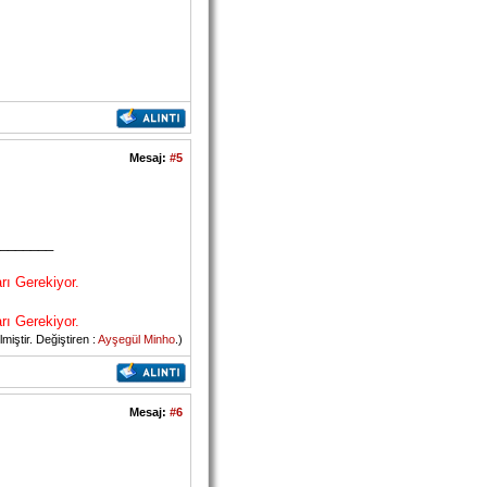
Mesaj:
#5
_______
rı Gerekiyor.
rı Gerekiyor.
iştir. Değiştiren :
Ayşegül Minho
.)
Mesaj:
#6