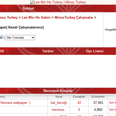
Sohbet
inoz Turkey
>
Lee Min Ho Galeri
>
MinozTurkey Çalışmalar
>
per( Kendi Çalışmalarımız)
Hoşgeldin
|
 Ol
Yardım
Üye Listesi
Benzeyen Konular
onu:
Yazar
Cevaplar:
Gösterim:
 Numara wallpaper :)
bal_böceği
42
37,941
Son 
ireminoz.
5
4,860
Son 