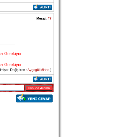
Mesaj:
#7
_______
rı Gerekiyor.
rı Gerekiyor.
iştir. Değiştiren :
Ayşegül Minho
.)