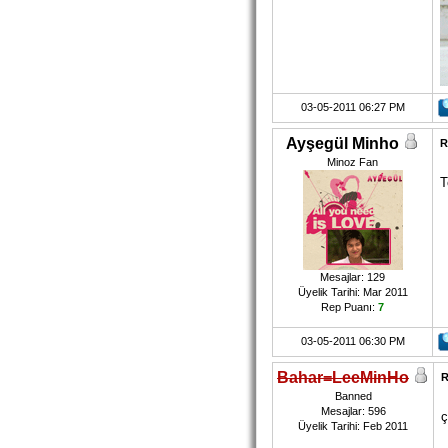
03-05-2011 06:27 PM
Ayşegül Minho
R
Minoz Fan
T
Mesajlar: 129
Üyelik Tarihi: Mar 2011
Rep Puanı:
7
03-05-2011 06:30 PM
Bahar=LeeMinHo
R
Banned
Mesajlar: 596
ç
Üyelik Tarihi: Feb 2011