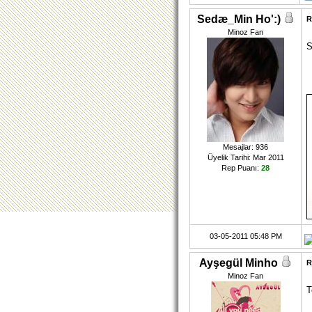
Sedæ_Min Ho':)
R
Minoz Fan
S
Mesajlar: 936
Üyelik Tarihi: Mar 2011
Rep Puanı:
28
03-05-2011 05:48 PM
Ayşegül Minho
R
Minoz Fan
T