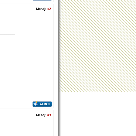
Mesaj:
#2
_______
Mesaj:
#3