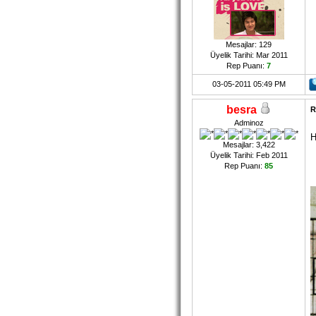
Mesajlar: 129
Üyelik Tarihi: Mar 2011
Rep Puanı:
7
03-05-2011 05:49 PM
besra
R
Adminoz
H
Mesajlar: 3,422
Üyelik Tarihi: Feb 2011
Rep Puanı:
85