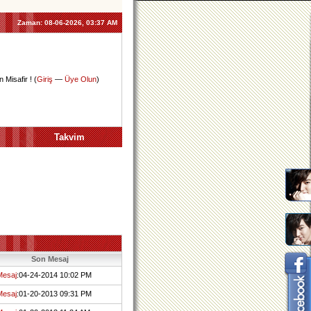
Zaman:
08-06-2026, 03:37 AM
 Misafir ! (
Giriş
—
Üye Olun
)
Takvim
Son Mesaj
Mesaj
:04-24-2014 10:02 PM
Mesaj
:01-20-2013 09:31 PM