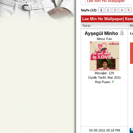
Lee Min Ho Wallpaper
Sayfa (12):
1
2
3
4
5
Lee Min Ho Wallpaper( Kend
Yazar
M
Ayşegül Minho
L
Minoz Fan
Mesajlar: 129
Üyelik Tarihi: Mar 2011
Rep Puanı:
7
03-05-2011 05:16 PM