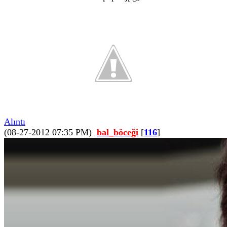
Alıntı
(08-27-2012 07:35 PM)
bal_böceği
[
116
]