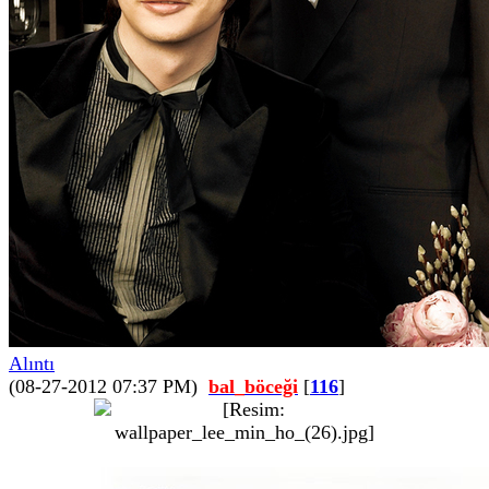
Alıntı
(08-27-2012 07:37 PM)
bal_böceği
[
116
]