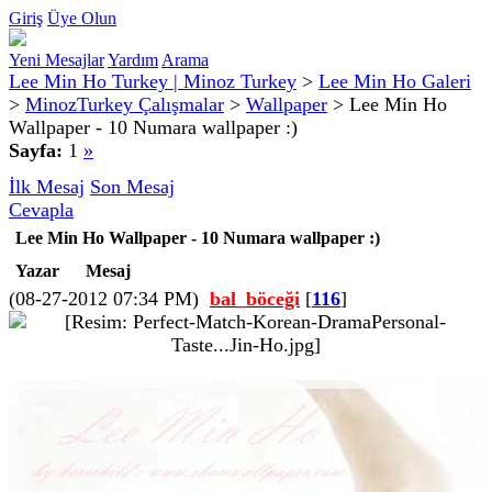
Giriş
Üye Olun
Yeni Mesajlar
Yardım
Arama
Lee Min Ho Turkey | Minoz Turkey
>
Lee Min Ho Galeri
>
MinozTurkey Çalışmalar
>
Wallpaper
>
Lee Min Ho
Wallpaper - 10 Numara wallpaper :)
Sayfa:
1
»
İlk Mesaj
Son Mesaj
Cevapla
Lee Min Ho Wallpaper - 10 Numara wallpaper :)
Yazar
Mesaj
(08-27-2012 07:34 PM)
bal_böceği
[
116
]