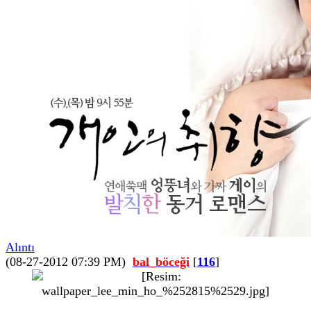
Alıntı
(08-27-2012 07:39 PM)
bal_böceği
[
116
]