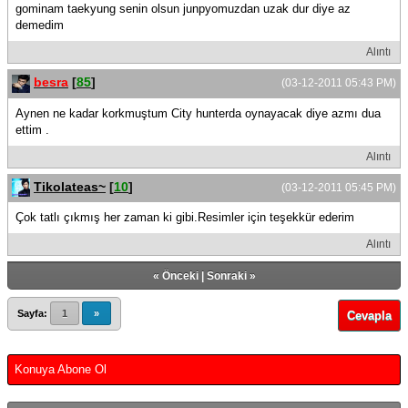
gominam taekyung senin olsun junpyomuzdan uzak dur diye az
demedim
Alıntı
besra
[
85
]
(03-12-2011 05:43 PM)
Aynen ne kadar korkmuştum City hunterda oynayacak diye azmı dua
ettim .
Alıntı
Tikolateas~
[
10
]
(03-12-2011 05:45 PM)
Çok tatlı çıkmış her zaman ki gibi.Resimler için teşekkür ederim
Alıntı
«
Önceki
|
Sonraki
»
Sayfa:
1
»
Cevapla
Konuya Abone Ol