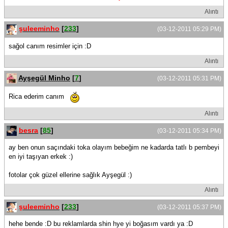
Alıntı
şuleeminho
[
233
]
(03-12-2011 05:29 PM)
sağol canım resimler için :D
Alıntı
Ayşegül Minho
[
7
]
(03-12-2011 05:31 PM)
Rica ederim canım
Alıntı
besra
[
85
]
(03-12-2011 05:34 PM)
ay ben onun saçındaki toka olayım bebeğim ne kadarda tatlı b pembeyi
en iyi taşıyan erkek :)
fotolar çok güzel ellerine sağlık Ayşegül :)
Alıntı
şuleeminho
[
233
]
(03-12-2011 05:37 PM)
hehe bende :D bu reklamlarda shin hye yi boğasım vardı ya :D