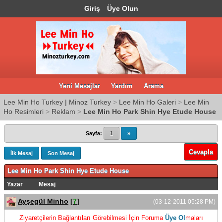
Giriş
Üye Olun
Yeni Mesajlar
Yardım
Arama
Lee Min Ho Turkey | Minoz Turkey
>
Lee Min Ho Galeri
>
Lee Min
Ho Resimleri
>
Reklam
>
Lee Min Ho Park Shin Hye Etude House
Sayfa:
1
»
Cevapla
İlk Mesaj
Son Mesaj
Lee Min Ho Park Shin Hye Etude House
Yazar
Mesaj
Ayşegül Minho
[
7
]
(03-12-2011 05:28 PM)
Ziyaretçilerin Bağlantıları Görebilmesi İçin Foruma
Üye Ol
maları