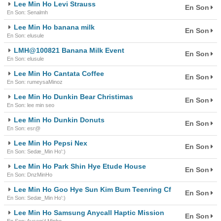
Lee Min Ho Levi Strauss
En Son
En Son: Senalmh
Lee Min Ho banana milk
En Son
En Son: elusule
LMH@100821 Banana Milk Event
En Son
En Son: elusule
Lee Min Ho Cantata Coffee
En Son
En Son: rumeysaMinoz
Lee Min Ho Dunkin Bear Christimas
En Son
En Son: lee min seo
Lee Min Ho Dunkin Donuts
En Son
En Son: esr@
Lee Min Ho Pepsi Nex
En Son
En Son: Sedæ_Min Ho':)
Lee Min Ho Park Shin Hye Etude House
En Son
En Son: DnzMinHo
Lee Min Ho Goo Hye Sun Kim Bum Teenring Cf
En Son
En Son: Sedæ_Min Ho':)
Lee Min Ho Samsung Anycall Haptic Mission
En Son