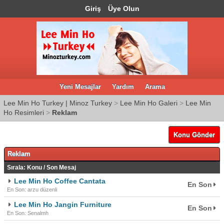
Giriş
Üye Olun
Yeni Mesajlar
Yardım
Arama
Lee Min Ho Turkey | Minoz Turkey
>
Lee Min Ho Galeri
>
Lee Min
Ho Resimleri
>
Reklam
Konu Gönder
Reklam
Sırala:
Konu
/
Son Mesaj
Lee Min Ho Coffee Cantata
En Son
En Son: arzu düzenli
Lee Min Ho Jangin Furniture
En Son
En Son: Senalmh