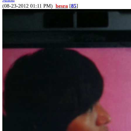
(08-23-2012 01:11 PM)
besra
[
85
]