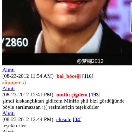
Alıntı
(08-23-2012 11:54 AM)
bal_böceği
[
116
]
süppper :)
Alıntı
(08-23-2012 12:41 PM)
mutlu çiğdem
[
193
]
şimdi kıskançlıktan gidicem MinHo şhii bizi gördüğünde
böyle sarılmazsan :(( resimleriçin teşekkürler
Alıntı
(08-23-2012 12:44 PM)
elusule
[
34
]
teşekkürler.
Alıntı