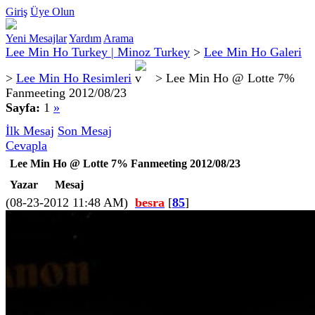
Giriş
Üye Olun
Yeni Mesajlar
Yardım
Arama
Lee Min Ho Turkey | Minoz Turkey
>
Lee Min Ho Galeri
>
Lee Min Ho Resimleri
>
Lee Min Ho @ Lotte 7%
Fanmeeting 2012/08/23
Sayfa:
1
»
İlk Mesaj
Son Mesaj
Cevapla
Lee Min Ho @ Lotte 7% Fanmeeting 2012/08/23
Yazar
Mesaj
(08-23-2012 11:48 AM)
besra
[
85
]