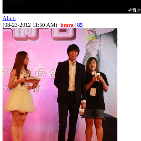
Alıntı
(08-23-2012 11:50 AM)
besra
[
85
]