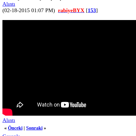
Alıntı
(02-18-2015 01:07 PM)
rabiyeBYX
[
153
]
Alıntı
«
Önceki
|
Sonraki
»