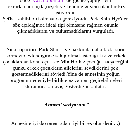
önce "
Cosmopolitan
" dergisine yaptığı için
tekrarlamadı:açık ,neşeli ve kendine güveni olan bir kız
istiyordu.
Şefkat sahibi biri olması da gerekiyordu.Park Shin Hye'den
söz açıldığında ideal tipi olmasına rağmen onunla
çıkmadıklarını ve buluşmadıklarını vurguladı.
Sina ropörtörü Park Shin Hye hakkında daha fazla soru
sormayıp evlendiğinde sahip olmak istediği kız ve erkek
çocuklardan konu açtı.Lee Min Ho kız çocuğu isteyeceğini
çünkü erkek çocukların ailelerini sevdiklerini pek
göstermediklerini söyledi.Yine de annesinin yoğun
programı nedeniyle birlikte az zaman geçirebilmeleri
durumuna anlayış gösterdiğini anlattı.
"
Annemi seviyorum
."
Annesine iyi davranan adam iyi bir eş olur denir. :)