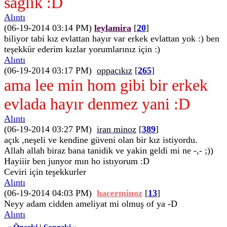
sağlık :D
Alıntı
(06-19-2014 03:14 PM)
leylamira
[
20
]
biliyor tabi kız evlattan hayır var erkek evlattan yok :) ben
teşekkür ederim kızlar yorumlarınız için :)
Alıntı
(06-19-2014 03:17 PM)
oppacıkız
[
265
]
ama lee min hom gibi bir erkek
evlada hayır denmez yani :D
Alıntı
(06-19-2014 03:27 PM)
iran minoz
[
389
]
açık ,neşeli ve kendine güveni olan bir kız istiyordu.
Allah allah biraz bana tanidik ve yakin geldi mi ne -,- ;))
Hayiiir ben junyor mın ho istıyorum :D
Ceviri için teşekkurler
Alıntı
(06-19-2014 04:03 PM)
hacerminoz
[
13
]
Neyy adam cidden ameliyat mi olmuş of ya -D
Alıntı