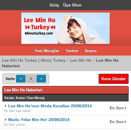
Giriş
Üye Olun
Yeni Mesajlar
Yardım
Arama
Lee Min Ho Turkey | Minoz Turkey
>
Lee Min Ho
>
Lee Min Ho
Haberleri
Konu Gönder
Sayfa:
«
8
»
Lee Min Ho Haberleri
Sırala:
Konu
/
Son Mesaj
Lee Min Ho'nun Moda Kuralları 25/06/2014
En Son
En Son: iran minoz
Mutlu Yıllar Min Ho! 20/06/2014
En Son
En Son: yoona