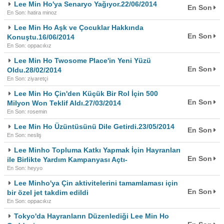
Lee Min Ho'ya Senaryo Yağıyor.22/06/2014
En Son
En Son: hatira minoz
Lee Min Ho Aşk ve Çocuklar Hakkında
En Son
Konuştu.16/06/2014
En Son: oppacıkız
Lee Min Ho Twosome Place'in Yeni Yüzü
En Son
Oldu.28/02/2014
En Son: ziyaretçi
Lee Min Ho Çin'den Küçük Bir Rol İçin 500
En Son
Milyon Won Teklif Aldı.27/03/2014
En Son: rosemin
Lee Min Ho Üzüntüsünü Dile Getirdi.23/05/2014
En Son
En Son: nesliş
Lee Minho Topluma Katkı Yapmak İçin Hayranları
En Son
ile Birlikte Yardım Kampanyası Açtı-
En Son: heyyo
Lee Minho'ya Çin aktivitelerini tamamlaması için
En Son
bir özel jet takdim edildi
En Son: oppacıkız
Tokyo'da Hayranların Düzenlediği Lee Min Ho