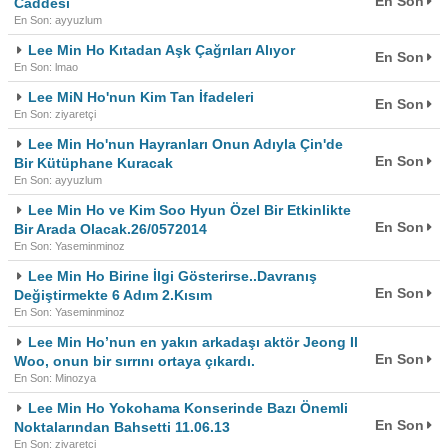
En Son
Caddesi
En Son: ayyuzlum
Lee Min Ho Kıtadan Aşk Çağrıları Alıyor
En Son
En Son: lmao
Lee MiN Ho'nun Kim Tan İfadeleri
En Son
En Son: ziyaretçi
Lee Min Ho'nun Hayranları Onun Adıyla Çin'de
En Son
Bir Kütüphane Kuracak
En Son: ayyuzlum
Lee Min Ho ve Kim Soo Hyun Özel Bir Etkinlikte
En Son
Bir Arada Olacak.26/0572014
En Son: Yaseminminoz
Lee Min Ho Birine İlgi Gösterirse..Davranış
En Son
Değiştirmekte 6 Adım 2.Kısım
En Son: Yaseminminoz
Lee Min Ho’nun en yakın arkadaşı aktör Jeong Il
En Son
Woo, onun bir sırrını ortaya çıkardı.
En Son: Minozya
Lee Min Ho Yokohama Konserinde Bazı Önemli
En Son
Noktalarından Bahsetti 11.06.13
En Son: ziyaretçi