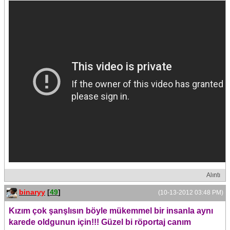
Alıntı
binaryy
[
49
]
(10-13-2012 03:48 PM)
Kızım çok şanşlısın böyle mükemmel bir insanla aynı
karede oldgunun için!!! Güzel bi röportaj canım