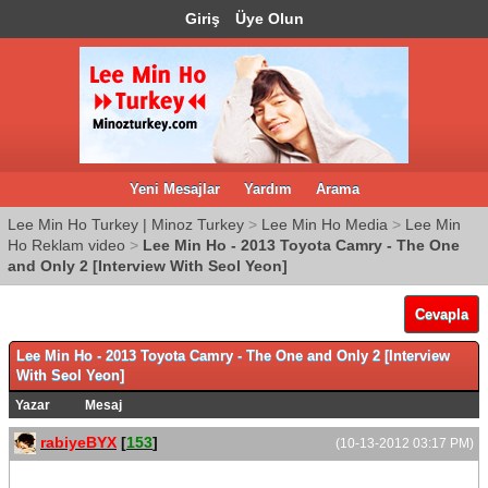
Giriş
Üye Olun
Yeni Mesajlar
Yardım
Arama
Lee Min Ho Turkey | Minoz Turkey
>
Lee Min Ho Media
>
Lee Min
Ho Reklam video
>
Lee Min Ho - 2013 Toyota Camry - The One
and Only 2 [Interview With Seol Yeon]
Cevapla
Lee Min Ho - 2013 Toyota Camry - The One and Only 2 [Interview
With Seol Yeon]
Yazar
Mesaj
rabiyeBYX
[
153
]
(10-13-2012 03:17 PM)