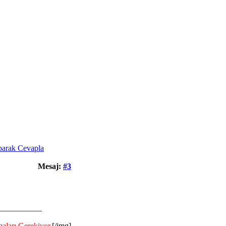
Mesaj:
#3
___________
aları Gerekiyor.
[/img]