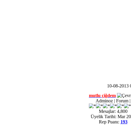
10-08-2013 
mutlu çiğdem
Adminoz | Forum |
Mesajlar: 4,800
Üyelik Tarihi: Mar 2
Rep Puanı:
193