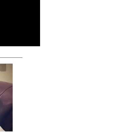
__________