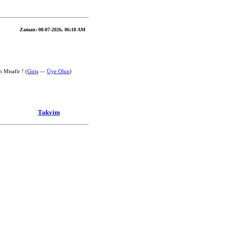
Zaman:
08-07-2026, 06:18 AM
 Misafir ! (
Giriş
—
Üye Olun
)
Takvim