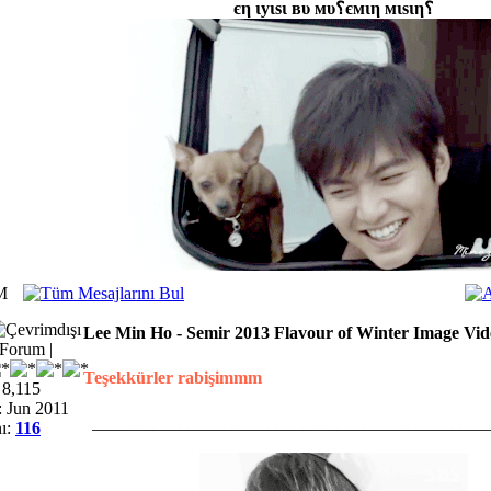
єη ιуιѕι вυ мυ؟ємιη мιѕιη؟
M
Lee Min Ho - Semir 2013 Flavour of Winter Image Vid
Forum |
Teşekkürler rabişimmm
 8,115
: Jun 2011
_____________________________________________
ı:
116