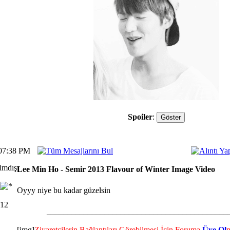
Spoiler
:
07:38 PM
Lee Min Ho - Semir 2013 Flavour of Winter Image Video
Oyyy niye bu kadar güzelsin
012
____________________________________________
[img]
Ziyaretçilerin Bağlantıları Görebilmesi İçin Foruma
Üye Ol
m