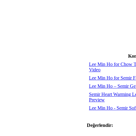
Kon
Lee Min Ho for Chow Ta
Video
Lee Min Ho for Semir F
Lee Min Ho – Semir Ge
Semir Heart Warming L
Preview
Lee Min Ho - Semir Sof
Değerlendir: