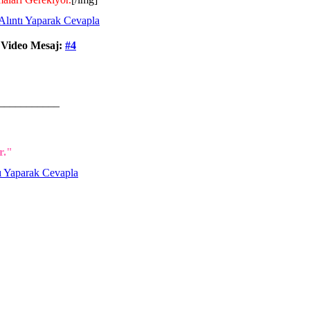
 Video
Mesaj:
#4
___________
r."