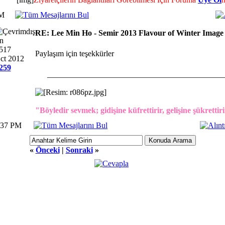
PM
RE: Lee Min Ho - Semir 2013 Flavour of Winter Image
n
,517
Paylaşım için teşekkürler
Oct 2012
259
____________________________________________
"Böyledir sevmek; gidişine küfrettirir, gelişine şükrettiri
:37 PM
«
Önceki
|
Sonraki
»