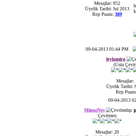
Mesajlar: 952
h
Üyelik Tarihi: Jul 2013
k
Rep Puanı:
389
09-04-2013 01:44 PM
leylamira
(Usta Çevi
Mesajlar:
Üyelik Tarihi:
Rep Puanı
09-04-2013 0
MinozNes
R
Çevirmen
Mesajlar: 20