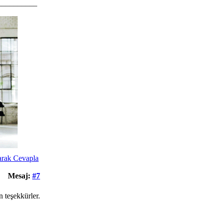
__________
Mesaj:
#7
 teşekkürler.
__________