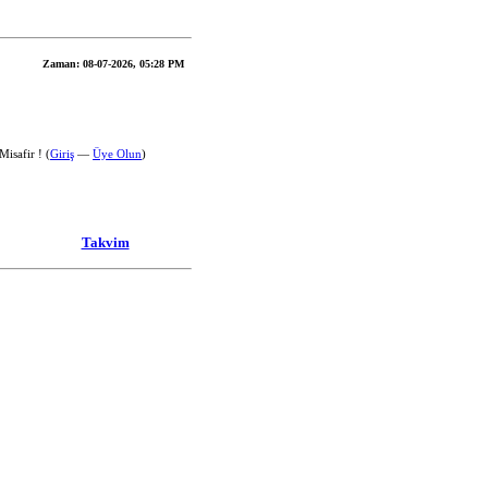
Zaman:
08-07-2026, 05:28 PM
isafir ! (
Giriş
—
Üye Olun
)
Takvim