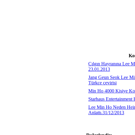
Ko
Çılgın Hayranına Lee M
23.01.2013
Jang Geun Seok Lee Mi
Türkçe çevirisi
Min Ho 4000 Kişiye Kon
Starhaus Entertainment
Lee Min Ho Neden Heirs'
Anlattı.31/12/2013