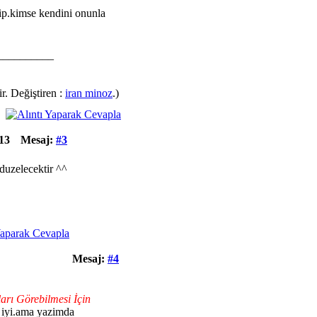
p.kimse kendini onunla
__________
r. Değiştiren :
iran minoz
.)
13
Mesaj:
#3
.duzelecektir ^^
Mesaj:
#4
ları Görebilmesi İçin
t iyi.ama yazimda