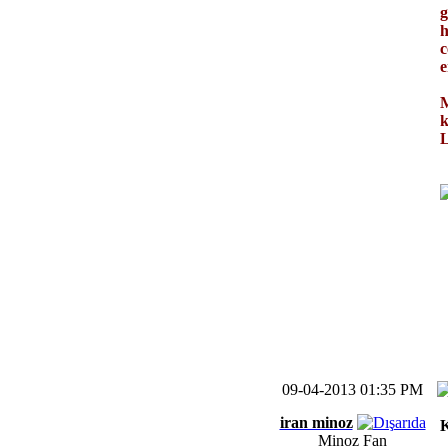
g
h
c
e
M
k
L
09-04-2013 01:35 PM
iran minoz
K
Minoz Fan