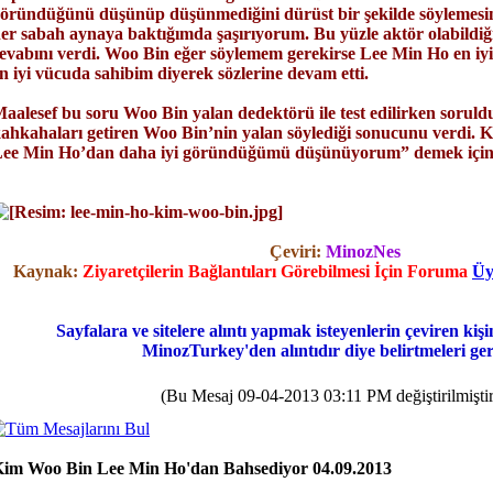
öründüğünü düşünüp düşünmediğini dürüst bir şekilde söylemesin
er sabah aynaya baktığımda şaşırıyorum. Bu yüzle aktör olabild
evabını verdi. Woo Bin eğer söylemem gerekirse Lee Min Ho en iy
n iyi vücuda sahibim diyerek sözlerine devam etti.
aalesef bu soru Woo Bin yalan dedektörü ile test edilirken soruld
ahkahaları getiren Woo Bin’nin yalan söylediği sonucunu verdi.
ee Min Ho’dan daha iyi göründüğümü düşünüyorum” demek için 
Çeviri:
MinozNes
Kaynak:
Ziyaretçilerin Bağlantıları Görebilmesi İçin Foruma
Üy
Sayfalara ve sitelere alıntı yapmak isteyenlerin çeviren kişi
MinozTurkey'den alıntıdır diye belirtmeleri ger
(Bu Mesaj 09-04-2013 03:11 PM değiştirilmiştir
im Woo Bin Lee Min Ho'dan Bahsediyor 04.09.2013