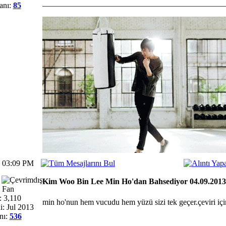
_____________________________________________
anı:
85
3 03:09 PM
Kim Woo Bin Lee Min Ho'dan Bahsediyor 04.09.2013
 Fan
: 3,110
min ho'nun hem vucudu hem yüzü sizi tek geçer.çeviri için
i: Jul 2013
nı:
536
_____________________________________________