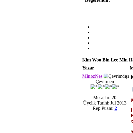
Değerlendir:
Kim Woo Bin Lee Min Ho
Yazar
M
MinozNes
K
Çevirmen
Mesajlar: 20
p
Üyelik Tarihi: Jul 2013
Rep Puanı:
2
H
K
g
S