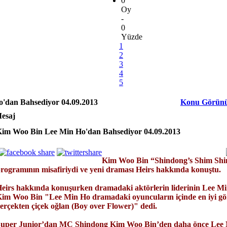
0
Oy
-
0
Yüzde
1
2
3
4
5
'dan Bahsediyor 04.09.2013
Konu Görün
esaj
im Woo Bin Lee Min Ho'dan Bahsediyor 04.09.2013
Kim Woo Bin “Shindong’s Shim Shim
rogramının misafiriydi ve yeni draması Heirs hakkında konuştu.
eirs hakkında konuşurken dramadaki aktörlerin liderinin Lee Min
im Woo Bin "Lee Min Ho dramadaki oyuncuların içinde en iyi gör
erçekten çiçek oğlan (Boy over Flower)" dedi.
uper Junior’dan MC Shindong Kim Woo Bin’den daha önce Lee 