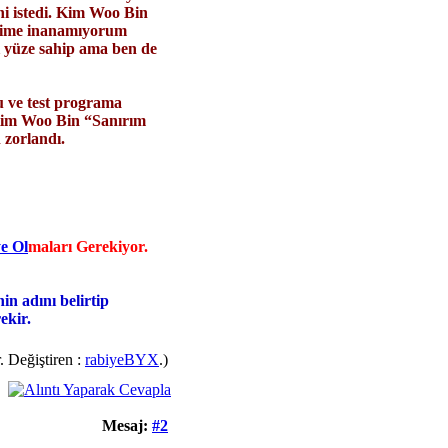
i istedi. Kim Woo Bin
iğime inanamıyorum
i yüze sahip ama ben de
u ve test programa
 Kim Woo Bin “Sanırım
zorlandı.
e Ol
maları Gerekiyor.
nin adını belirtip
ekir.
. Değiştiren :
rabiyeBYX
.)
Mesaj:
#2