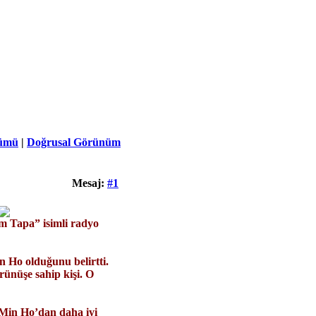
ümü
|
Doğrusal Görünüm
Mesaj:
#1
 Tapa” isimli radyo
 Ho olduğunu belirtti.
ünüşe sahip kişi. O
Min Ho’dan daha iyi