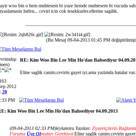
ayir woo bin o hem muhtesem bi yuze hemde muhtesem bi vucuda sahi
iyaslamasin lutfen... ceviri icin cok tesekkurler.ellerine sagilik.
_____________________________________________
(Bu Mesaj 09-04-2013 01:45 PM değiştirilmişti
RE: Kim Woo Bin Lee Min Ho'dan Bahsediyor 04.09.20
rmen)
Eline saglik canim.cevirin gayet iyi.ama yazimda hatalar var
 163
 Sep 2012
:
20
2:33 PM
E: Kim Woo Bin Lee Min Ho'dan Bahsediyor 04.09.2013
(09-04-2013 02:33 PM)
leylamira Yazılan:
Ziyaretçilerin Bağlantı
Foruma
Üye Ol
maları Gerekiyor.
Eline saglik canim.cevirin gaye