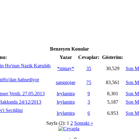
Benzeyen Konular
nu:
Yazar
Cevaplar:
Gösterim:
in Ho'nun Nazik Karşılığı
*minay*
35
30,529
Son M
nHo'dan bahsediyor
sanggojae
75
83,561
Son M
ser Verdi. 27.05.2013
leylamira
9
8,301
Son M
 Hakkında 24/12/2013
leylamira
3
5,187
Son M
i Seçtiğini
leylamira
6
6,953
Son M
Sayfa (2):
1
2
Sonraki »