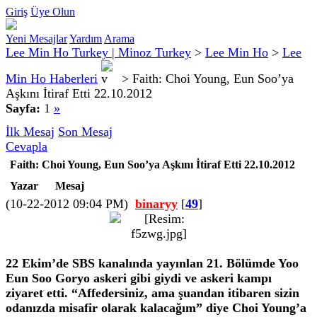
Giriş
Üye Olun
Yeni Mesajlar
Yardım
Arama
Lee Min Ho Turkey | Minoz Turkey
>
Lee Min Ho
>
Lee
Min Ho Haberleri
>
Faith: Choi Young, Eun Soo’ya
Aşkını İtiraf Etti 22.10.2012
Sayfa:
1
»
İlk Mesaj
Son Mesaj
Cevapla
Faith: Choi Young, Eun Soo’ya Aşkını İtiraf Etti 22.10.2012
Yazar
Mesaj
(10-22-2012 09:04 PM)
binaryy
[
49
]
22 Ekim’de SBS kanalında yayınlan 21. Bölümde Yoo
Eun Soo Goryo askeri gibi giydi ve askeri kampı
ziyaret etti. “Affedersiniz, ama şuandan itibaren sizin
odanızda misafir olarak kalacağım” diye Choi Young’a