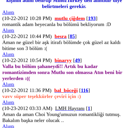
kişinin adını belirtip MinozTurkey'den alıntıdır diye
belirtmeleri gerekir.
Alıntı
(10-22-2012 10:28 PM)
mutlu çiğdem
[
193
]
romantik adam heyecanla bu bölümü bekliyorum :D
Alıntı
(10-22-2012 10:44 PM)
besra
[
85
]
Aman ne güzel bir aşk itirafı bölümde çok güzel az kaldı
bitime son 3 bölüm :(
Alıntı
(10-22-2012 10:54 PM)
binaryy
[
49
]
Valla bu bölüm şahaneydi!! Artık bu kadar
romantizimden sonra Mutlu son olmassa Atın beni bir
yerlerden :((
Alıntı
(10-22-2012 11:36 PM)
bal_böceği
[
116
]
vavv süper teşekkürler çeviri için :)
Alıntı
(10-23-2012 03:33 AM)
LMH Hayranı
[
1
]
Aman da aman Choi Young'umuzun romantikliği tutmuş.
Bakalım başka neler olucak ..
Alıntı