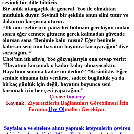
sevimli bir dille bildirir.
Bir anlık utangaçlık ile general, Yoo ile olmaktan
mutluluk duyar. Sevimli bir şekilde onun elini tutar ve
doktorun karşısına oturur.
“İlk önce zehir için panzehri bulmam gerekiyor, ondan
sonra eğer cennete gitmene gerek kalmadan güvende
olursan sana ‘Benimle kalır mısın? Eğer benimle
kalırsan seni tüm hayatım boyunca koruyacağım’ diye
soracağım. ”
Choi’nin itiraflıya, Yoo gözyaşlarıyla ona cevap verir:
“Hayatımı korumak o kadar kolay olmayacaktır.
Hayatının sonuna kadar mı dedin?” ”Kesinlikle. Eğer
seninle olmama izin verilirse, sadece bugünlük ya da
birkaç günlük için değil, hayatım boyunca seni
korumak için her şeyi yapacağım.”
Çeviri:
binaryy
Kaynak:
Ziyaretçilerin Bağlantıları Görebilmesi İçin
Foruma
Üye Ol
maları Gerekiyor.
Sayfalara ve sitelere alıntı yapmak isteyenlerin çeviren