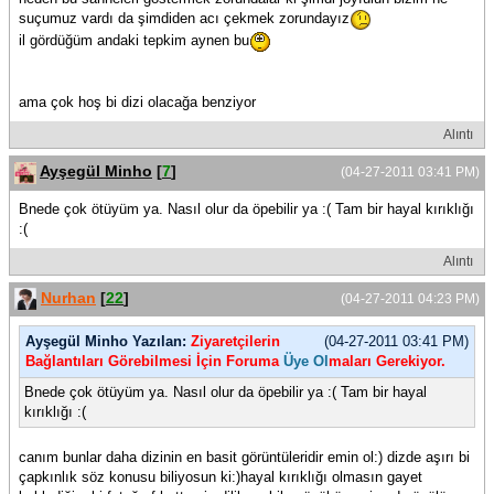
suçumuz vardı da şimdiden acı çekmek zorundayız
il gördüğüm andaki tepkim aynen bu
ama çok hoş bi dizi olacağa benziyor
Alıntı
Ayşegül Minho
[
7
]
(04-27-2011 03:41 PM)
Bnede çok ötüyüm ya. Nasıl olur da öpebilir ya :( Tam bir hayal kırıklığı
:(
Alıntı
Nurhan
[
22
]
(04-27-2011 04:23 PM)
Ayşegül Minho Yazılan:
Ziyaretçilerin
(04-27-2011 03:41 PM)
Bağlantıları Görebilmesi İçin Foruma
Üye Ol
maları Gerekiyor.
Bnede çok ötüyüm ya. Nasıl olur da öpebilir ya :( Tam bir hayal
kırıklığı :(
canım bunlar daha dizinin en basit görüntüleridir emin ol:) dizde aşırı bi
çapkınlık söz konusu biliyosun ki:)hayal kırıklığı olmasın gayet