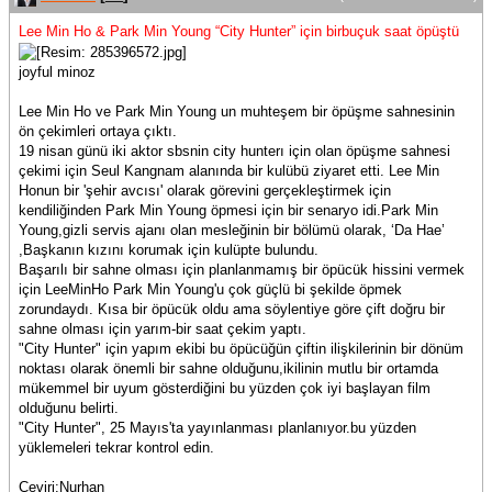
Lee Min Ho & Park Min Young “City Hunter” için birbuçuk saat öpüştü
joyful minoz
Lee Min Ho ve Park Min Young un muhteşem bir öpüşme sahnesinin
ön çekimleri ortaya çıktı.
19 nisan günü iki aktor sbsnin city hunterı için olan öpüşme sahnesi
çekimi için Seul Kangnam alanında bir kulübü ziyaret etti. Lee Min
Honun bir 'şehir avcısı' olarak görevini gerçekleştirmek için
kendiliğinden Park Min Young öpmesi için bir senaryo idi.Park Min
Young,gizli servis ajanı olan mesleğinin bir bölümü olarak, ‘Da Hae’
,Başkanın kızını korumak için kulüpte bulundu.
Başarılı bir sahne olması için planlanmamış bir öpücük hissini vermek
için LeeMinHo Park Min Young'u çok güçlü bi şekilde öpmek
zorundaydı. Kısa bir öpücük oldu ama söylentiye göre çift doğru bir
sahne olması için yarım-bir saat çekim yaptı.
"City Hunter" için yapım ekibi bu öpücüğün çiftin ilişkilerinin bir dönüm
noktası olarak önemli bir sahne olduğunu,ikilinin mutlu bir ortamda
mükemmel bir uyum gösterdiğini bu yüzden çok iyi başlayan film
olduğunu belirti.
"City Hunter", 25 Mayıs'ta yayınlanması planlanıyor.bu yüzden
yüklemeleri tekrar kontrol edin.
Çeviri:Nurhan