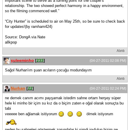
important scene to serve as a turning point for the couple’s
relationship. The two showed perfect harmony in a happy environment,
so the filming commenced well.”
“City Hunter” is scheduled to air on May 25th, so be sure to check back
for updates!(by ramham424)
Source: DongA via Nate
allkpop
Alıntı
şuleeminho
[
233
]
(04-27-2011 02:08 PM)
Sağol Nurhan'ım şuan acıların çocuğu modundayım
Alıntı
Nurhan
[
22
]
(04-27-2011 02:24 PM)
ne demek canım acımı payşamak istedim sahne ortam herşey süper
hele ki minho bir içim su kız da o biçim zaten e oğal olarak sonuçta bu
tabi
veeeee ben ağlamak isitiyorum
ölmek istiyorum
neden bu sahneleri göstermek zorundalar ki şimdi joyfulun bizim ne