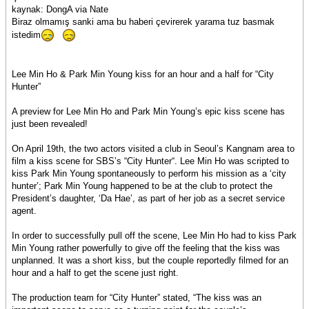
kaynak: DongA via Nate
Biraz olmamış sanki ama bu haberi çevirerek yarama tuz basmak
istedim
Lee Min Ho & Park Min Young kiss for an hour and a half for “City
Hunter”
A preview for Lee Min Ho and Park Min Young’s epic kiss scene has
just been revealed!
On April 19th, the two actors visited a club in Seoul’s Kangnam area to
film a kiss scene for SBS’s “City Hunter“. Lee Min Ho was scripted to
kiss Park Min Young spontaneously to perform his mission as a ‘city
hunter’; Park Min Young happened to be at the club to protect the
President’s daughter, ‘Da Hae’, as part of her job as a secret service
agent.
In order to successfully pull off the scene, Lee Min Ho had to kiss Park
Min Young rather powerfully to give off the feeling that the kiss was
unplanned. It was a short kiss, but the couple reportedly filmed for an
hour and a half to get the scene just right.
The production team for “City Hunter” stated, “The kiss was an