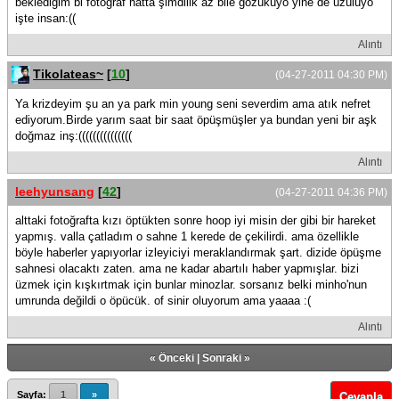
beklediğim bi fotoğraf hatta şimdilik az bile gözüküyo yine de üzülüyo
işte insan:((
Alıntı
Tikolateas~
[
10
]
(04-27-2011 04:30 PM)
Ya krizdeyim şu an ya park min young seni severdim ama atık nefret
ediyorum.Birde yarım saat bir saat öpüşmüşler ya bundan yeni bir aşk
doğmaz inş:(((((((((((((((
Alıntı
leehyunsang
[
42
]
(04-27-2011 04:36 PM)
alttaki fotoğrafta kızı öptükten sonre hoop iyi misin der gibi bir hareket
yapmış. valla çatladım o sahne 1 kerede de çekilirdi. ama özellikle
böyle haberler yapıyorlar izleyiciyi meraklandırmak şart. dizide öpüşme
sahnesi olacaktı zaten. ama ne kadar abartılı haber yapmışlar. bizi
üzmek için kışkırtmak için bunlar minozlar. sorsanız belki minho'nun
umrunda değildi o öpücük. of sinir oluyorum ama yaaaa :(
Alıntı
«
Önceki
|
Sonraki
»
Sayfa:
1
»
Cevapla