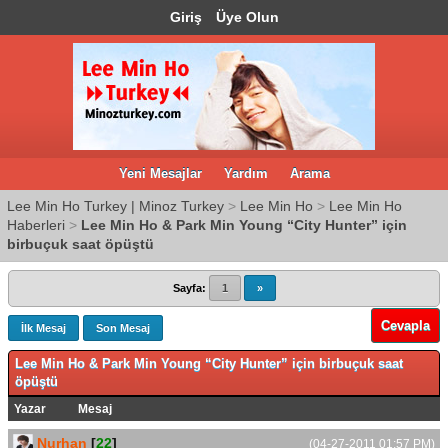
Giriş
Üye Olun
Yeni Mesajlar
Yardım
Arama
Lee Min Ho Turkey | Minoz Turkey
>
Lee Min Ho
>
Lee Min Ho
Haberleri
>
Lee Min Ho & Park Min Young “City Hunter” için
birbuçuk saat öpüştü
Sayfa:
1
»
Cevapla
İlk Mesaj
Son Mesaj
Lee Min Ho & Park Min Young “City Hunter” için birbuçuk saat
öpüştü
Yazar
Mesaj
Nurhan
[
22
]
(04-27-2011 01:57 PM)