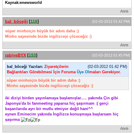
Kaynak:enewsworld
Alıntı
bal_böceği
[
116
]
(02-03-2012 01:42 PM)
süper minhoiçin büyük bir adım daha :)
Minho sayesinde bizde ingilizceyi çözeceğiz :)
Alıntı
rabiyeBYX
[
153
]
(02-03-2012 01:45 PM)
bal_böceği Yazılan:
Ziyaretçilerin
(02-03-2012 01:42 PM)
Bağlantıları Görebilmesi İçin Foruma
Üye Ol
maları Gerekiyor.
süper minhoiçin büyük bir adım daha :)
Minho sayesinde bizde ingilizceyi çözeceğiz :)
iki diziyi birden yayınlamaya başlamışlar..... yakında Çin gibi
Japonya'da bi fanmeeting yaparsa hiç şaşırmam :( gerçi
başarılarıda ayrı bir mutlu etmiyor değil hani^^
eynen Eminecim yakında İngilizce konuşmaya başlarsam hiç
şaşırma
Alıntı