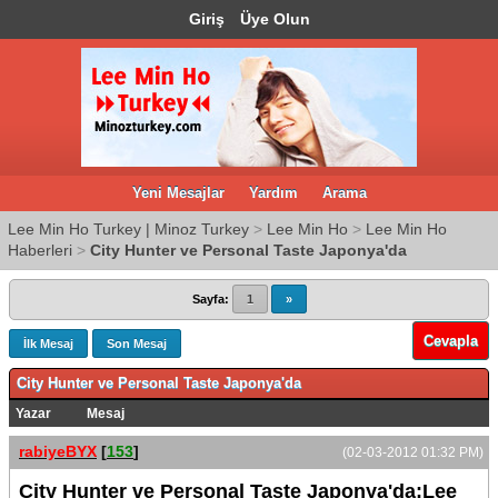
Giriş
Üye Olun
Yeni Mesajlar
Yardım
Arama
Lee Min Ho Turkey | Minoz Turkey
>
Lee Min Ho
>
Lee Min Ho
Haberleri
>
City Hunter ve Personal Taste Japonya'da
Sayfa:
1
»
Cevapla
İlk Mesaj
Son Mesaj
City Hunter ve Personal Taste Japonya'da
Yazar
Mesaj
rabiyeBYX
[
153
]
(02-03-2012 01:32 PM)
City Hunter ve Personal Taste Japonya'da:Lee