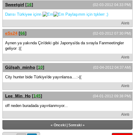
Sweetgirl
[
16
]
(02-03-2012 04:33 PM)
Darısı Türkiyee içinn
Paylaşımm için tşklerr ;)
Alıntı
eSs24
[
66
]
(02-03-2012 07:30 PM)
Aynen ya yakında Çin'deki gibi Japonya'da da sırayla Fanmeetingler
geliyor :((
Alıntı
Gülşah_minho
[
10
]
(02-04-2012 04:37 AM)
City hunter bide Türkiye'de yayınlansa....:-((
Alıntı
Lee_Min_Ho
[
145
]
(04-01-2012 09:38 PM)
off neden buradada yayınlanmıyor...
Alıntı
«
Önceki
|
Sonraki
»