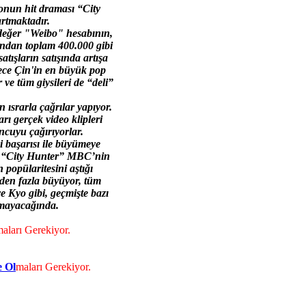
 onun hit draması “City
rtmaktadır.
şdeğer "Weibo" hesabının,
ından toplam 400.000 gibi
atışların satışında artışa
dece Çin'in en büyük pop
 ve tüm giysileri de “deli”
 ısrarla çağrılar yapıyor.
ı gerçek video klipleri
ncuyu çağırıyorlar.
 başarısı ile büyümeye
 ve “City Hunter” MBC’nin
opülaritesini aştığı
den fazla büyüyor, tüm
 Kyo gibi, geçmişte bazı
amayacağında.
aları Gerekiyor.
 Ol
maları Gerekiyor.