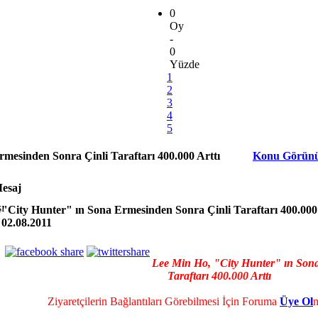
0
Oy
-
0
Yüzde
1
2
3
4
5
mesinden Sonra Çinli Taraftarı 400.000 Arttı
Konu Görün
esaj
"City Hunter" ın Sona Ermesinden Sonra Çinli Taraftarı 400.000 
02.08.2011
Lee Min Ho, "City Hunter" ın Son
Taraftarı 400.000 Arttı
Ziyaretçilerin Bağlantıları Görebilmesi İçin Foruma
Üye Ol
m