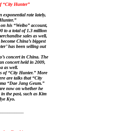
f “City Hunter”
exponential rate lately,
 Hunter.”
 on his “Weibo” account,
 to a total of 1.3 million
merchandise sales as well,
s become China’s biggest
ter’ has been selling out
o’s concert in China. The
an concert held in 2009,
a as well.
ss of “City Hunter.” More
re are talks that “City
drama “Dae Jang Geum.”
 are now on whether he
 in the past, such as Kim
Hye Kyo.
___________