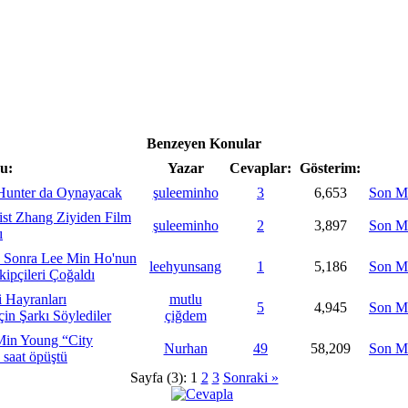
Benzeyen Konular
u:
Yazar
Cevaplar:
Gösterim:
Hunter da Oynayacak
şuleeminho
3
6,653
Son M
st Zhang Ziyiden Film
şuleeminho
2
3,897
Son M
ı
an Sonra Lee Min Ho'nun
leehyunsang
1
5,186
Son M
ipçileri Çoğaldı
 Hayranları
mutlu
5
4,945
Son M
in Şarkı Söylediler
çiğdem
Min Young “City
Nurhan
49
58,209
Son M
 saat öpüştü
Sayfa (3):
1
2
3
Sonraki »