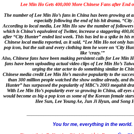
Lee Min Ho Gets 400,000 More Chinese Fans after End o
The number of Lee Min Ho’s fans in China has been growing at an 
especially following the end of his hit drama, “City
According to local media, Lee Min Ho saw the number of followers
which is China’s equivalent of Twitter, increase a staggering 400,000
after “City Hunter” ended last week. This has led to a spike in his 
Chinese local media reported, as it said, “Lee Min Ho not only ha
pop icon, but the suit and every clothing item he wore on ‘City Hun
like ‘crazy.’”
Also, Chinese fans have been making persistent calls for Lee Min H
fans have been uploading actual video clips of Lee Min Ho’s Taiw
urging the star actor to do something similar in Chin
Chinese media credit Lee Min Ho’s massive popularity to the succe
than 300 million people watched the show online already, and the
Hunter” has surpassed the popularity of MBC’s 2003 megahit 
With Lee Min Ho’s popularity ever so growing in China, all eyes
would become as big a pop icon as some of the Korean female stars
Hee Sun, Lee Young Ae, Jun Ji Hyun, and Song 
____________________________________________
You for me, everything in the world.