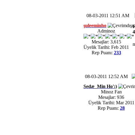
08-03-2011 12:51 AM
şuleeminho
R
Adminoz
4
Mesajlar: 3,615
m
Üyelik Tarihi: Feb 2011
Rep Puanı:
233
08-03-2011 12:52 AM
Sedæ_Min Ho':)
Minoz Fan
Mesajlar: 936
Üyelik Tarihi: Mar 2011
Rep Puanı:
28