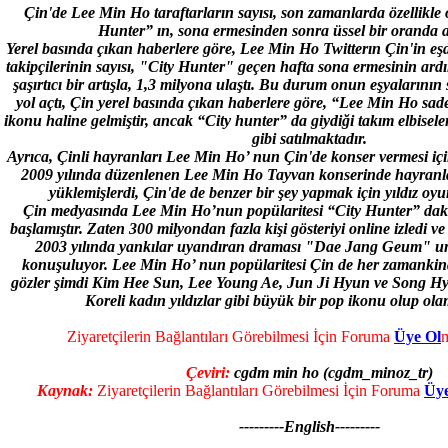
Çin'de Lee Min Ho taraftarların sayısı, son zamanlarda özellikle
Hunter” ın, sona ermesinden sonra üssel bir oranda a
Yerel basında çıkan haberlere göre, Lee Min Ho Twitterın Çin'in e
takipçilerinin sayısı, "City Hunter" geçen hafta sona ermesinin ard
şaşırtıcı bir artışla, 1,3 milyona ulaştı. Bu durum onun eşyalarının s
yol açtı, Çin yerel basında çıkan haberlere göre, “Lee Min Ho sa
ikonu haline gelmiştir, ancak “City hunter” da giydiği takım elbiseler
gibi satılmaktadır.
Ayrıca, Çinli hayranları Lee Min Ho’ nun Çin'de konser vermesi için
2009 yılında düzenlenen Lee Min Ho Tayvan konserinde hayranlar
yüklemişlerdi, Çin'de de benzer bir şey yapmak için yıldız oyu
Çin medyasında Lee Min Ho’nun popülaritesi “City Hunter” daki
başlamıştır. Zaten 300 milyondan fazla kişi gösteriyi online izledi
2003 yılında yankılar uyandıran draması "Dae Jang Geum" un p
konuşuluyor. Lee Min Ho’ nun popülaritesi Çin de her zamankin
gözler şimdi Kim Hee Sun, Lee Young Ae, Jun Ji Hyun ve Song Hye
Koreli kadın yıldızlar gibi büyük bir pop ikonu olup ol
Ziyaretçilerin Bağlantıları Görebilmesi İçin Foruma
Üye Ol
m
Çeviri:
cgdm min ho (cgdm_minoz_tr)
Kaynak:
Ziyaretçilerin Bağlantıları Görebilmesi İçin Foruma
Üye
---------English---------