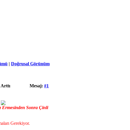
ümü
|
Doğrusal Görünüm
Arttı
Mesaj:
#1
a Ermesinden Sonra Çinli
aları Gerekiyor.