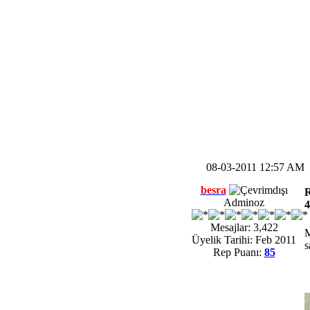
08-03-2011 12:57 AM
besra
R
Adminoz
4
Mesajlar: 3,422
M
Üyelik Tarihi: Feb 2011
s
Rep Puanı:
85