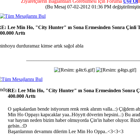
Ziyaretçilerin Bağlantıları Görebilmesi İçin Foruma
Üye Ol
m
(Bu Mesaj 07-02-2012 01:36 PM değiştirilmiştir
E: Lee Min Ho, "City Hunter" ın Sona Ermesinden Sonra Çinli T
00.000 Arttı
inhoyu durduramaz kimse artık sağol abla
_____________________________________________
RE: Lee Min Ho, "City Hunter" ın Sona Ermesinden Sonra Çin
400.000 Arttı
O şapkalardan bende istiyorum renk renk alırım valla..:) Çiğdem abl
Min Ho Oppayı kapıcaklar yaa..Höyytt döverim hepsini..:) Bu arad
var hayran neden bizim haber olmuyorda Çin'in haber oluyor. Bizde
gelsin..:D
Başarılarının devamını dilerim Lee Min Ho Oppa..<3<3<3