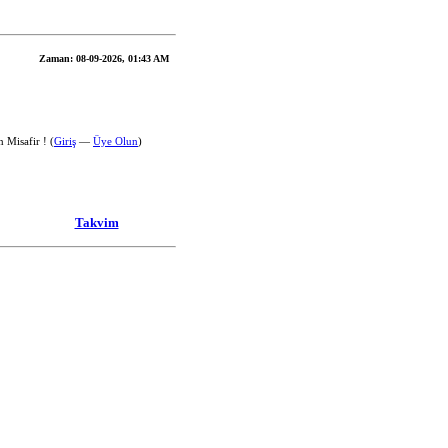
Zaman:
08-09-2026, 01:43 AM
 Misafir ! (
Giriş
—
Üye Olun
)
Takvim