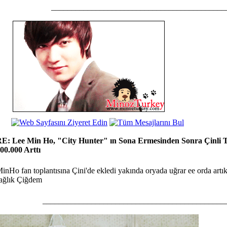
___________________________________________
E: Lee Min Ho, "City Hunter" ın Sona Ermesinden Sonra Çinli T
00.000 Arttı
inHo fan toplantısına Çini'de ekledi yakında oryada uğrar ee orda artık
ağlık Çiğdem
_____________________________________________