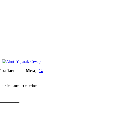
____________
araftarı
Mesaj:
#4
 bir fenomen :) ellerine
__________