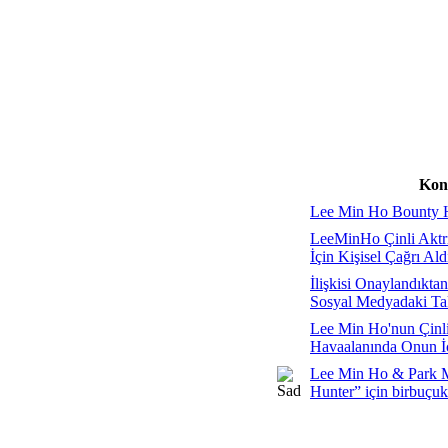
Kon
Lee Min Ho Bounty 
LeeMinHo Çinli Aktri
İçin Kişisel Çağrı Ald
İlişkisi Onaylandıkt
Sosyal Medyadaki Tak
Lee Min Ho'nun Çinli
Havaalanında Onun İç
Lee Min Ho & Park 
Hunter” için birbuçuk