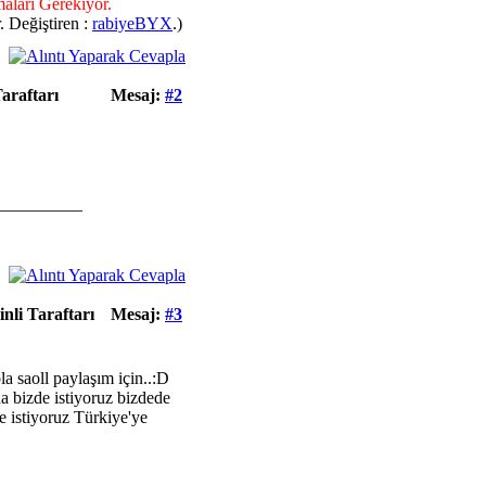
aları Gerekiyor.
. Değiştiren :
rabiyeBYX
.)
araftarı
Mesaj:
#2
__________
li Taraftarı
Mesaj:
#3
a saoll paylaşım için..:D
a bizde istiyoruz bizdede
 istiyoruz Türkiye'ye